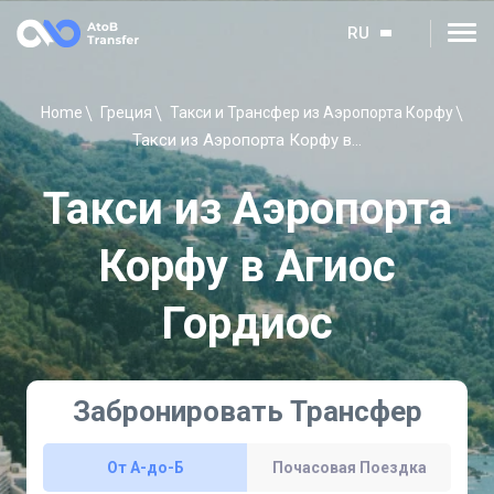
RU
Home
Греция
Такси и Трансфер из Аэропорта Корфу
Такси из Аэропорта Корфу в Агиос Гордиос
Такси из Аэропорта
Корфу в Агиос
Гордиос
Забронировать Трансфер
От A-до-Б
Почасовая Поездка