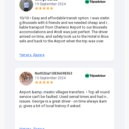
19 September 2024
10/10 • Easy and affordable transit option. I was visitin
Am
g Brussels with 6 friends and we needed cheap and re
va
liable transport from Charleroi Airport to our Brussels
wa
accomodations and AtoB was just perfect. The driver
or
arrived on time, and safely took us to the Hotel in Brus
dr
sels and back to the Airport when the trip was over.
Читать Далее
Ч
NorthStar10836698363
13 September 2024
Airport &amp; mastic villages transfers. • Top all round
Pr
service can't be faulted. Used serval times and had no
UK
issues. George is a great driver - on time always &am
em
p; gives a bit of local history if asked.
be
ra
t 
we
be
he