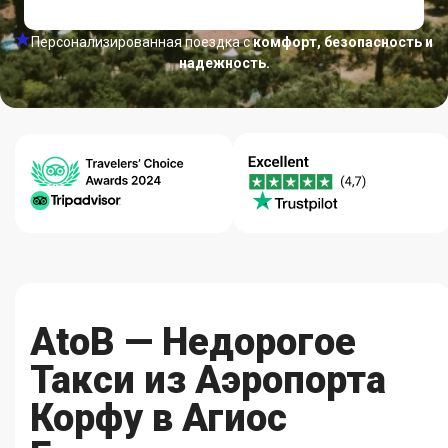
Персонализированная поездка с
комфорт, безопасность и
надежность.
Центр
Гарантия
Качество-
Помощи
Лучших Цен
Надежность
24/7
AtoB — Недорогое
Такси из Аэропорта
Корфу в Агиос