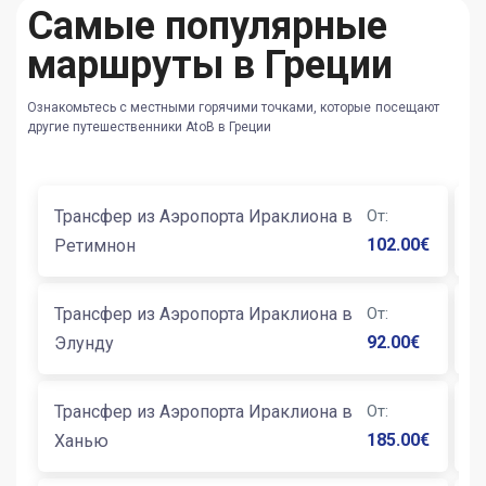
Самые популярные
маршруты в Греции
Ознакомьтесь с местными горячими точками, которые посещают
другие путешественники AtoB в Греции
Трансфер из Аэропорта Ираклиона в
От
:
Т
102.00
€
Ретимнон
И
Трансфер из Аэропорта Ираклиона в
От
:
Т
92.00
€
Элунду
М
Трансфер из Аэропорта Ираклиона в
От
:
Т
185.00
€
Ханью
К