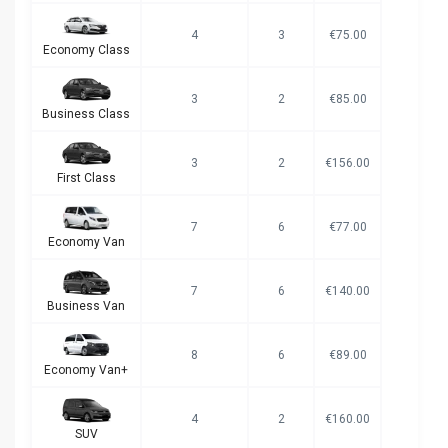
4
3
€75.00
Economy Class
3
2
€85.00
Business Class
3
2
€156.00
First Class
7
6
€77.00
Economy Van
7
6
€140.00
Business Van
8
6
€89.00
Economy Van+
4
2
€160.00
SUV