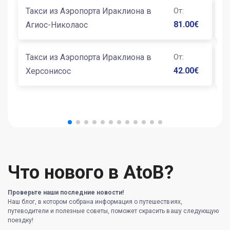
Такси из Аэропорта Ираклиона в
От
:
Т
81.00
€
Агиос-Николаос
К
Такси из Аэропорта Ираклиона в
От
:
Т
42.00
€
Херсонисос
С
Что нового в AtoB?
Проверьте наши последние новости!
Наш блог, в котором собрана информация о путешествиях,
путеводители и полезные советы, поможет скрасить вашу следующую
поездку!