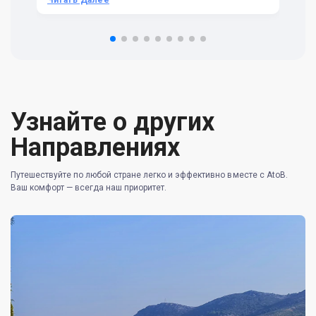
Читать Далее
Ч
om
n 
re
Узнайте о других
Направлениях
Путешествуйте по любой стране легко и эффективно вместе с AtoB.
Ваш комфорт — всегда наш приоритет.