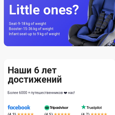
Little ones?
Seat-
9-18 kg of weight
Booster-
15-36 kg of weight
Infant seat-
up to 9 kg of weight
Наши 6 лет
достижений
Более 6000 + путешественников ❤️ нас!
(
4.3
)
(
4.5
)
(
4.7
)