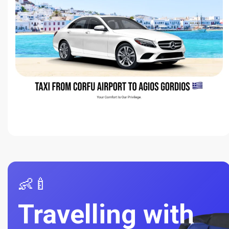
👶🍼
Travelling with