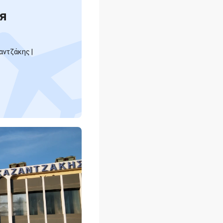
я
αντζάκης |