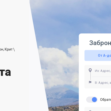
Заброн
он, Крит
От A-д
та
Обрат