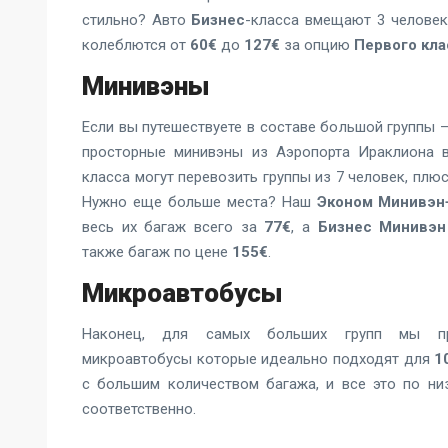
стильно? Авто
Бизнес
-класса вмещают 3 человек
колеблются от
60€
до
127€
за опцию
Первого кла
Минивэны
Если вы путешествуете в составе большой группы 
просторные минивэны из Аэропорта Ираклиона 
класса могут перевозить группы из 7 человек, плюс
Нужно еще больше места? Наш
Эконом Минивэн
весь их багаж всего за
77€
, а
Бизнес Минивэн
также багаж по цене
155€
.
Микроавтобусы
Наконец, для самых больших групп мы пр
микроавтобусы которые идеально подходят для
1
с большим количеством багажа, и все это по н
соответственно.