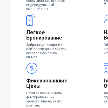
обслуживание, включая
дл
индивидуальный
Тр
именной знак.
Легкое
Н
Бронирование
В
Забронируйте заранее
Об
или в последнюю минуту
лю
всего за несколько
ко
кликов.
Фиксированные
Г
Цены
О
Наши all-inclusive цены
Ан
фиксированы. Вы
сп
заранее знаете, за что
24
платите.