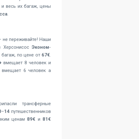
 и весь их багаж, цены
сса
.
— не переживайте! Наши
в Херсонисос
Эконом
-
 багаж, по цене от
67€
.
+
вмещает 8 человек и
вмещает 6 человек а
ипасли трансферные
0
–
14
путешественников
изким ценам
89€
и
81€