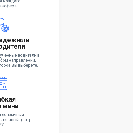
я Каждого
ансфера
адежные
одители
ученные водители в
бом направлении,
торое Вы выберете.
ибкая
тмена
глоязычный
равочный центр
/7.