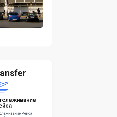
ansfer
тслеживание
ейса
слеживание Рейса