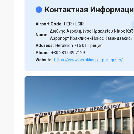
Контактная Информаци
Airport Code:
HER / LGIR
Διεθνής Aερολιμένας Ηρακλείου Νίκος Καζ
Name:
Аэропорт Ираклион «Никос Казандзакис»
Address:
Heraklion 716 01, Греция
Phone:
+30 281 039 7129
Website:
https://www.heraklion-airport.gr/en/