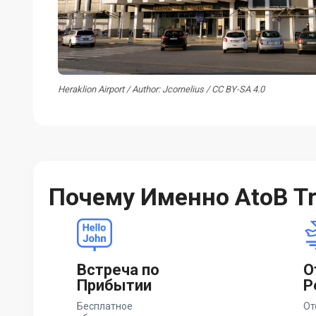
Heraklion Airport / Author: Jcornelius / CC BY-SA 4.0
Почему Именно AtoB Tr
Встреча по
О
Прибытии
Р
Бесплатное
От