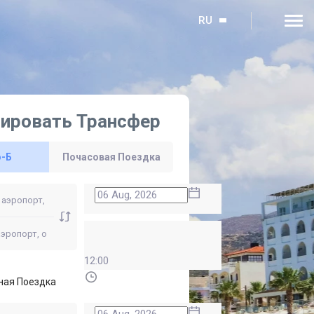
RU
ировать Трансфер
о-Б
Почасовая Поездка
12:00
ная Поездка