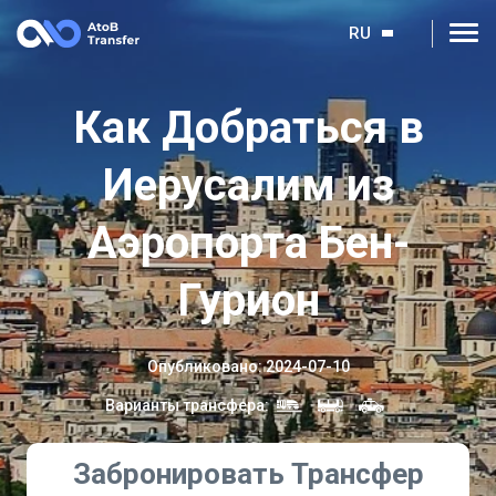
RU
Как Добраться в
Иерусалим из
Аэропорта Бен-
Гурион
Опубликовано
:
2024-07-10
Варианты трансфера
:
Забронировать Трансфер