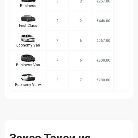
3
2
€257.00
Business
3
2
€446.00
First Class
7
6
€267.00
Economy Van
7
6
€300.00
Business Van
8
7
€280.00
Economy Van+