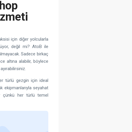
shop
izmeti
sisi için diğer yolcularla
yor, değil mi? AtoB ile
kalmayacak. Sadece birkaç
e altına alabilir, böylece
ırabilirsiniz.
r türlü gezgin için ideal
ak ekipmanlarıyla seyahat
r çünkü her türlü temel