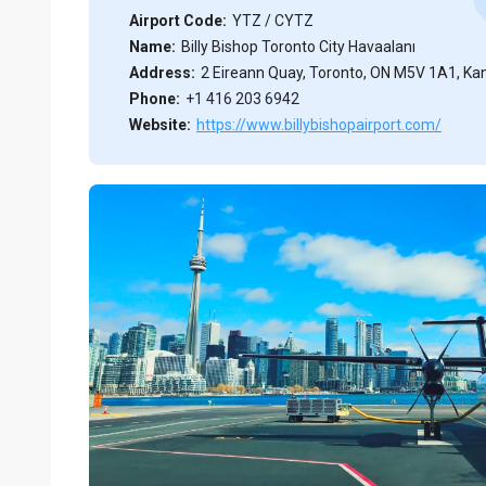
Airport Code:
YTZ / CYTZ
Name:
Billy Bishop Toronto City Havaalanı
Address:
2 Eireann Quay, Toronto, ON M5V 1A1, K
Phone:
+1 416 203 6942
Website:
https://www.billybishopairport.com/