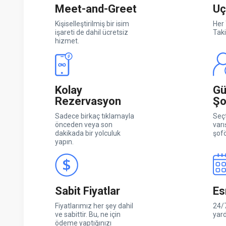
Meet-and-Greet
Uç
Kişiselleştirilmiş bir isim
Her 
işareti de dahil ücretsiz
Taki
hizmet.
Kolay
Gü
Rezervasyon
Şo
Sadece birkaç tıklamayla
Seçt
önceden veya son
varı
dakikada bir yolculuk
şofö
yapın.
Sabit Fiyatlar
Es
Fiyatlarımız her şey dahil
24/7
ve sabittir. Bu, ne için
yar
ödeme yaptığınızı