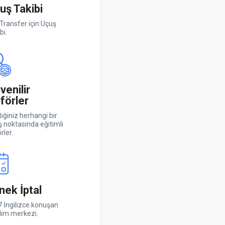
uş Takibi
Transfer için Uçuş
bi.
venilir
förler
iğiniz herhangi bir
ş noktasında eğitimli
rler.
nek İptal
 İngilizce konuşan
dım merkezi.