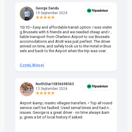
George Sandu
19 September 2024
10/10 • Easy and affordable transit option. I was visitin
Am
g Brussels with 6 friends and we needed cheap and re
va
liable transport from Charleroi Airport to our Brussels
wa
accomodations and AtoB was just perfect. The driver
or
arrived on time, and safely took us to the Hotel in Brus
dr
sels and back to the Airport when the trip was over.
Czytaj Więcej
Cz
NorthStar10836698363
13 September 2024
Airport &amp; mastic villages transfers. • Top all round
Pr
service can't be faulted. Used serval times and had no
UK
issues. George is a great driver - on time always &am
em
p; gives a bit of local history if asked.
be
ra
t 
we