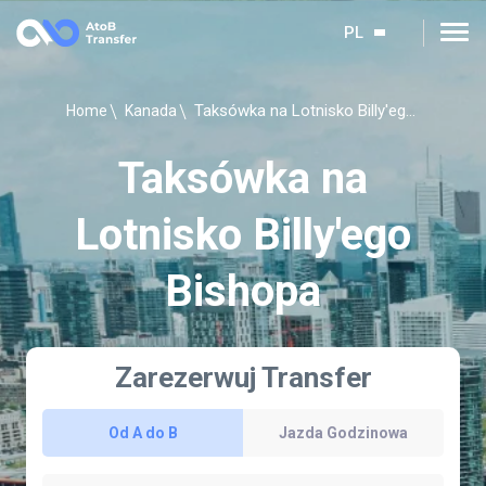
PL
Taksówka na Lotnisko Billy'ego Bishopa
Home
Kanada
Taksówka na
Lotnisko Billy'ego
Bishopa
Zarezerwuj Transfer
Od A do B
Jazda Godzinowa