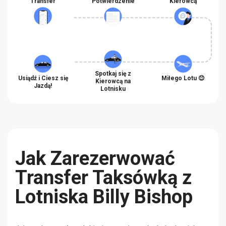
Transfer
Potwierdzenie
Kierowcą
Spotkaj się z
Usiądź i Ciesz się
Miłego Lotu 😊
Kierowcą na
Jazdą!
Lotnisku
Jak Zarezerwować
Transfer Taksówką z
Lotniska Billy Bishop