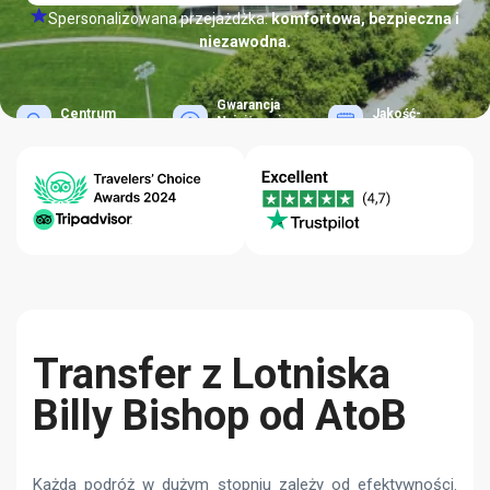
Spersonalizowana przejażdżka:
komfortowa, bezpieczna i
niezawodna.
Gwarancja
Centrum
Jakość-
Najniższej
Pomocy 24/7
Niezawodność
Ceny
Transfer z Lotniska
Billy Bishop od AtoB
Każda podróż w dużym stopniu zależy od efektywności.