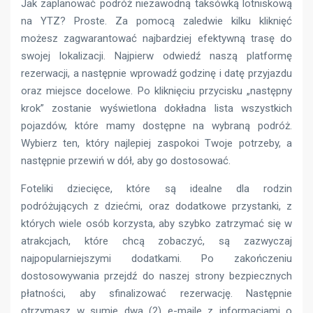
Jak zaplanować podróż niezawodną taksówką lotniskową
na YTZ? Proste. Za pomocą zaledwie kilku kliknięć
możesz zagwarantować najbardziej efektywną trasę do
swojej lokalizacji. Najpierw odwiedź naszą platformę
rezerwacji, a następnie wprowadź godzinę i datę przyjazdu
oraz miejsce docelowe. Po kliknięciu przycisku „następny
krok” zostanie wyświetlona dokładna lista wszystkich
pojazdów, które mamy dostępne na wybraną podróż.
Wybierz ten, który najlepiej zaspokoi Twoje potrzeby, a
następnie przewiń w dół, aby go dostosować.
Foteliki dziecięce, które są idealne dla rodzin
podróżujących z dziećmi, oraz dodatkowe przystanki, z
których wiele osób korzysta, aby szybko zatrzymać się w
atrakcjach, które chcą zobaczyć, są zazwyczaj
najpopularniejszymi dodatkami. Po zakończeniu
dostosowywania przejdź do naszej strony bezpiecznych
płatności, aby sfinalizować rezerwację. Następnie
otrzymasz w sumie dwa (2) e-maile z informacjami o