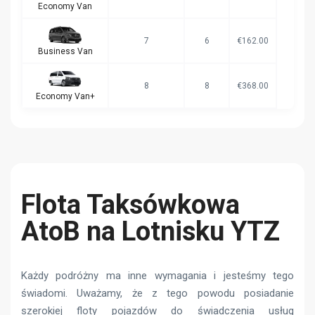
Economy Van
7
6
€162.00
Business Van
8
8
€368.00
Economy Van+
Flota Taksówkowa
AtoB na Lotnisku YTZ
Każdy podróżny ma inne wymagania i jesteśmy tego
świadomi. Uważamy, że z tego powodu posiadanie
szerokiej floty pojazdów do świadczenia usług