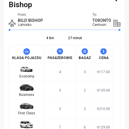
Bishop
From:
To:
BILLY BISHOP
TORONTO
Lotnisko
Centrum
4 km
27 minut
KLASA POJAZDU
PASAŻEROWIE
BAGAŻ
CENA
4
3
€117.00
Economy
3
2
€139.00
Business
3
2
€210.00
First Class
7
6
€129.00