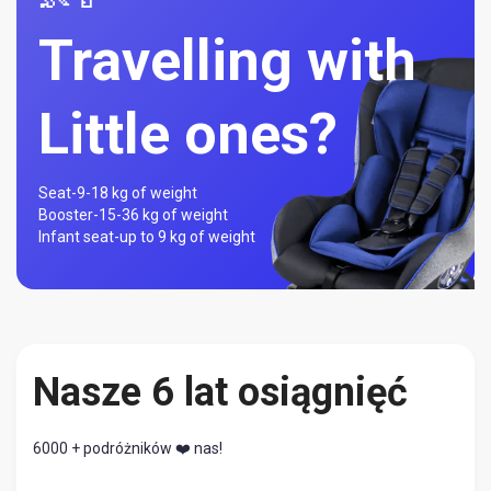
Travelling with
Little ones?
Seat-
9-18 kg of weight
Booster-
15-36 kg of weight
Infant seat-
up to 9 kg of weight
Nasze 6 lat osiągnięć
6000 + podróżników ❤️ nas!