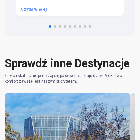
be
he
Czytaj Więcej
Cz
om
n 
re
Sprawdź inne Destynacje
Łatwo i skutecznie poruszaj się po dowolnym kraju dzięki AtoB. Twój
komfort zawsze jest naszym priorytetem.