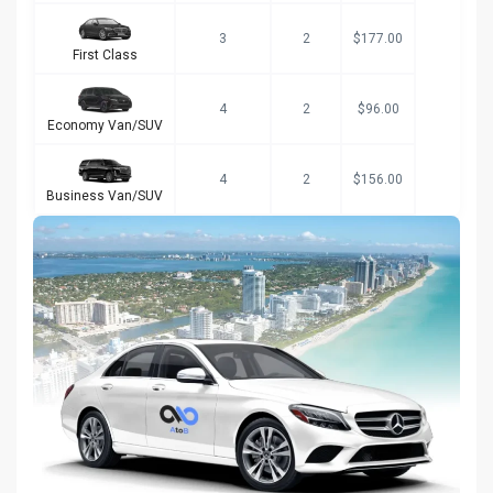
3
2
$177.00
First Class
4
2
$96.00
Economy Van/SUV
4
2
$156.00
Business Van/SUV