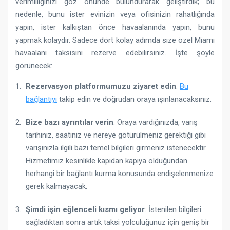
verimliliğinizi göz önünde bulundurarak geliştirdik; bu
nedenle, bunu ister evinizin veya ofisinizin rahatlığında
yapın, ister kalkıştan önce havaalanında yapın, bunu
yapmak kolaydır. Sadece dört kolay adımda size özel Miami
havaalanı taksisini rezerve edebilirsiniz. İşte şöyle
görünecek:
Rezervasyon platformumuzu ziyaret edin
:
Bu
bağlantıyı
takip edin ve doğrudan oraya ışınlanacaksınız.
Bize bazı ayrıntılar verin
: Oraya vardığınızda, varış
tarihiniz, saatiniz ve nereye götürülmeniz gerektiği gibi
varışınızla ilgili bazı temel bilgileri girmeniz istenecektir.
Hizmetimiz kesinlikle kapıdan kapıya olduğundan
herhangi bir bağlantı kurma konusunda endişelenmenize
gerek kalmayacak.
Şimdi işin eğlenceli kısmı geliyor
: İstenilen bilgileri
sağladıktan sonra artık taksi yolculuğunuz için geniş bir