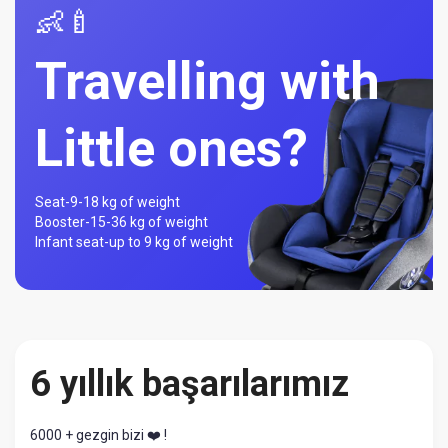
👶🍼
Travelling with
Little ones?
Seat-
9-18 kg of weight
Booster-
15-36 kg of weight
Infant seat-
up to 9 kg of weight
6 yıllık başarılarımız
6000 + gezgin bizi ❤️ !