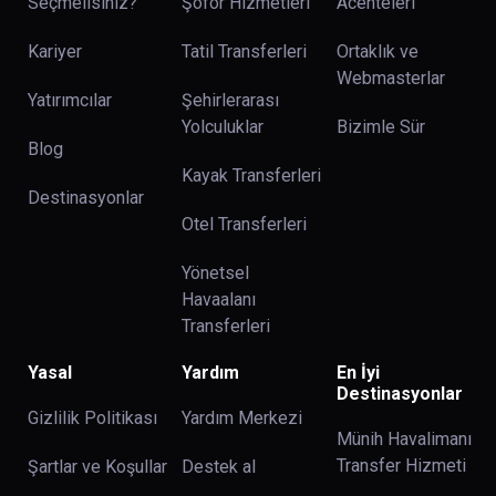
Seçmelisiniz?
Şoför Hizmetleri
Acenteleri
Kariyer
Tatil Transferleri
Ortaklık ve
Webmasterlar
Yatırımcılar
Şehirlerarası
Yolculuklar
Bizimle Sür
Blog
Kayak Transferleri
Destinasyonlar
Otel Transferleri
Yönetsel
Havaalanı
Transferleri
Yasal
Yardım
En İyi
Destinasyonlar
Gizlilik Politikası
Yardım Merkezi
Münih Havalimanı
Transfer Hizmeti
Şartlar ve Koşullar
Destek al