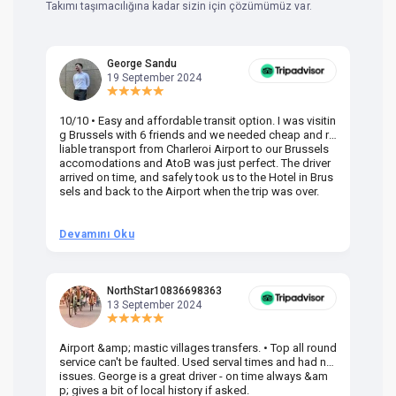
Takımı taşımacılığına kadar sizin için çözümümüz var.
George Sandu
19 September 2024
10/10 • Easy and affordable transit option. I was visitin
Am
g Brussels with 6 friends and we needed cheap and re
va
liable transport from Charleroi Airport to our Brussels
wa
accomodations and AtoB was just perfect. The driver
or
arrived on time, and safely took us to the Hotel in Brus
dr
sels and back to the Airport when the trip was over.
Devamını Oku
D
NorthStar10836698363
13 September 2024
Airport &amp; mastic villages transfers. • Top all round
Pr
service can't be faulted. Used serval times and had no
UK
issues. George is a great driver - on time always &am
em
p; gives a bit of local history if asked.
be