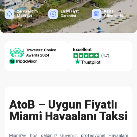
24/7 Yardım
En İyi Fiyat
Kalite-
Merkezi
Garantisi
Güvenilirlik
AtoB – Uygun Fiyatlı
Miami Havaalanı Taksi
Miami’ye hoş geldiniz! Güvenilir, profesyonel Havaalanı