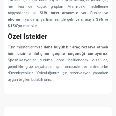
Taksileri için biraz daha büyük bir şeye ihtiyaç duyanlar için,
her ikisi de küçük grupları Miami’deki hedeflerine
taşıyabilecek iki
SUV tarzı aracımız
var. Bunlar ya
ekonomi
ya da
iş
şartnamesinde gelir ve sırasıyla
$96
ve
$156’ya
mal olur.
Özel İstekler
Tüm müşterilerimize
daha büyük bir araç rezerve etmek
için bizimle iletişime geçme seçeneği sunuyoruz
.
Spesifikasyonlar duruma göre belirlenecek olsa da,
genellikle grup seyahatleri için minibüsler ve antrenörler
düzenleyebiliriz. Yolculuğunuz için rezervasyon yaparken
uygun bilgileri bulabilirsiniz.