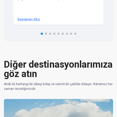
ra
t 
we
be
he
Devamını Oku
D
om
n 
re
Diğer destinasyonlarımıza
göz atın
AtoB ile herhangi bir ülkeyi kolay ve verimli bir şekilde dolaşın. Rahatınız her
zaman önceliğimizdir.