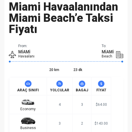
Miami Havaalanından
Miami Beach’e Taksi
Fiyatı
From:
To:
MIAMI
MIAMI
Havaalanı
Beach
20 km
23 dk
ARAÇ SINIFI
YOLCULAR
BAGAJ
FIYAT
4
3
$64.00
Economy
3
2
$143.00
Business