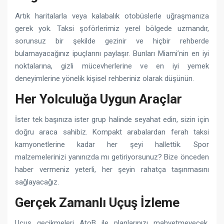
Artık haritalarla veya kalabalık otobüslerle uğraşmanıza
gerek yok. Taksi şoförlerimiz yerel bölgede uzmandır,
sorunsuz bir şekilde gezinir ve hiçbir rehberde
bulamayacağınız ipuçlarını paylaşır. Bunları Miami’nin en iyi
noktalarına, gizli mücevherlerine ve en iyi yemek
deneyimlerine yönelik kişisel rehberiniz olarak düşünün.
Her Yolculuğa Uygun Araçlar
İster tek başınıza ister grup halinde seyahat edin, sizin için
doğru araca sahibiz. Kompakt arabalardan ferah taksi
kamyonetlerine kadar her şeyi hallettik. Spor
malzemelerinizi yanınızda mı getiriyorsunuz? Bize önceden
haber vermeniz yeterli, her şeyin rahatça taşınmasını
sağlayacağız.
Gerçek Zamanlı Uçuş İzleme
Uçuş gecikmeleri AtoB ile planlarınızı mahvetmeyecek.