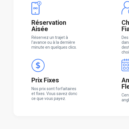
Réservation
Ch
Aisée
Fi
Réservez un trajet à
Des
l'avance ou à la dernière
dans
minute en quelques clics.
des
choi
Prix Fixes
An
Fl
Nos prix sont forfaitaires
et fixes. Vous savez donc
Cen
ce que vous payez.
ang