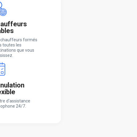
auffeurs
ables
 chauffeurs formés
 toutes les
tinations que vous
sissez.
nulation
exible
tre d'assistance
lophone 24/7.