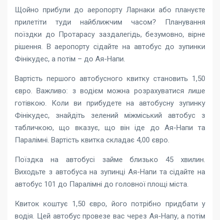
Щойно прибули до аеропорту Ларнаки або плануєте
прилетіти туди найближчим часом? Планування
поїздки до Протарасу заздалегідь, безумовно, вірне
рішення. В аеропорту сідайте на автобус до зупинки
Фінікудес, а потім – до Ая-Напи.
Вартість першого автобусного квитку становить 1,50
євро. Важливо: з водієм можна розрахуватися лише
готівкою. Коли ви прибудете на автобусну зупинку
Фінікудес, знайдіть зелений міжміський автобус з
табличкою, що вказує, що він іде до Ая-Напи та
Паралімні. Вартість квитка складає 4,00 євро.
Поїздка на автобусі займе близько 45 хвилин.
Виходьте з автобуса на зупинці Ая-Напи та сідайте на
автобус 101 до Паралімні до головної площі міста.
Квиток коштує 1,50 євро, його потрібно придбати у
водія. Цей автобус провезе вас через Ая-Напу, а потім