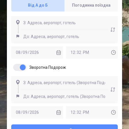
Від А до Б
Погодинна поїздка
Зворотна Подорож