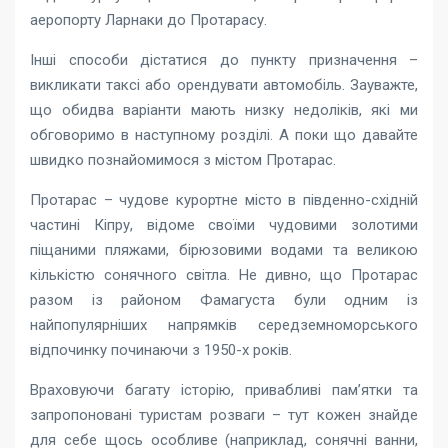
аеропорту Ларнаки до Протарасу.
Інші способи дістатися до пункту призначення –
викликати таксі або орендувати автомобіль. Зауважте,
що обидва варіанти мають низку недоліків, які ми
обговоримо в наступному розділі. А поки що давайте
швидко познайомимося з містом Протарас.
Протарас – чудове курортне місто в південно-східній
частині Кіпру, відоме своїми чудовими золотими
піщаними пляжами, бірюзовими водами та великою
кількістю сонячного світла. Не дивно, що Протарас
разом із районом Фамагуста були одним із
найпопулярніших напрямків середземноморського
відпочинку починаючи з 1950-х років.
Враховуючи багату історію, привабливі пам’ятки та
запропоновані туристам розваги – тут кожен знайде
для себе щось особливе (наприклад, сонячні ванни,