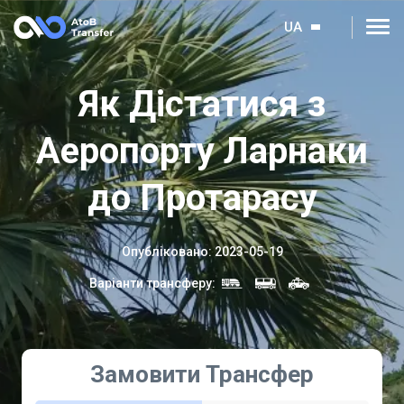
UA
Як Дістатися з
Аеропорту Ларнаки
до Протарасу
Опубліковано
:
2023-05-19
Варіанти трансферу
:
Замовити Трансфер