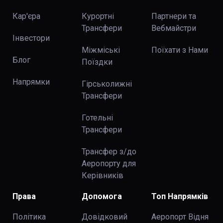
Кар'єра
Курортні
Партнери та
Трансфери
Вебмайстри
Інвестори
Міжміські
Поїхати з Нами
Блог
Поїздки
Напрямки
Гірськолижні
Трансфери
Готельні
Трансфери
Трансфер з/до
Аеропорту для
Керівників
Права
Допомога
Топ Напрямків
Політика
Довідковий
Аеропорт Відня