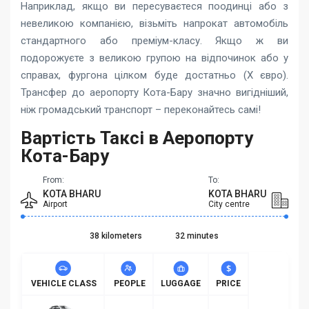
Наприклад, якщо ви пересуваєтеся поодинці або з
невеликою компанією, візьміть напрокат автомобіль
стандартного або преміум-класу. Якщо ж ви
подорожуєте з великою групою на відпочинок або у
справах, фургона цілком буде достатньо (X євро).
Трансфер до аеропорту Кота-Бару значно вигідніший,
ніж громадський транспорт – переконайтесь самі!
Вартість Таксі в Аеропорту
Кота-Бару
From:
To:
KOTA BHARU
KOTA BHARU
Airport
City centre
38 kilometers
32 minutes
VEHICLE CLASS
PEOPLE
LUGGAGE
PRICE