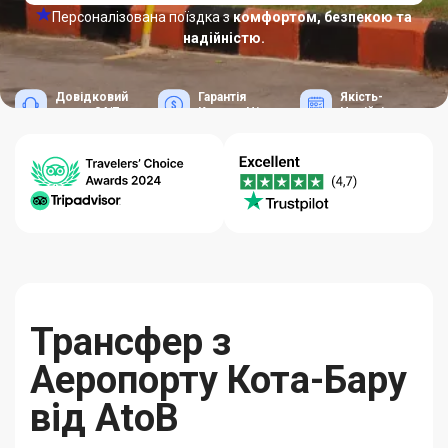
Персоналізована поїздка з
комфортом, безпекою та
надійністю.
Довідковий
Гарантія
Якість-
центр 24/7
Кращих Цін
Надійність
Трансфер з
Аеропорту Кота-Бару
від AtoB