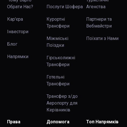
Обрати Нас?
Послуги Шофера
Агенства
Кар'єра
Курортні
Партнери та
Трансфери
Вебмайстри
Інвестори
Міжміські
Поїхати з Нами
Блог
Поїздки
Напрямки
Гірськолижні
Трансфери
Готельні
Трансфери
Трансфер з/до
Аеропорту для
Керівників
Права
Допомога
Топ Напрямків