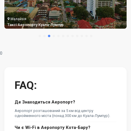
Малайзія
Таксі Аеропорту Куала-Лумпур
0
FAQ:
Де Знаходиться Аеропорт?
Аеропорт розташований за 5 км від центру
однойменного міста (понад 300 км до Куала-Лумпур).
Чи є Wi-Fi в Аеропорту Кота-Бару?