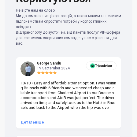
Не вірте нам на слово.
Ми допомогли низці корпорацій, а також малим та великим
підприємствам спростити потреби у корпоративних
поїздках.
Від транспорту до зустрічей, від пакетів послуг VIP-шофера
до перевезень спортивних команд – у нас є рішення для
вас.
George Sandu
19 September 2024
10/10 • Easy and affordable transit option. I was visitin
Am
g Brussels with 6 friends and we needed cheap and re
va
liable transport from Charleroi Airport to our Brussels
wa
accomodations and AtoB was just perfect. The driver
or
arrived on time, and safely took us to the Hotel in Brus
dr
sels and back to the Airport when the trip was over.
Детальніше
Д