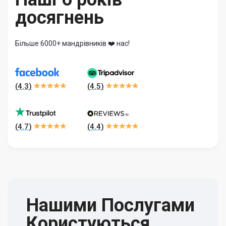
досягнень
Більше 6000+ мандрівників ❤️ нас!
(
4.3
)
(
4.5
)
(
4.7
)
(
4.4
)
Нашими Послугами
Користуються