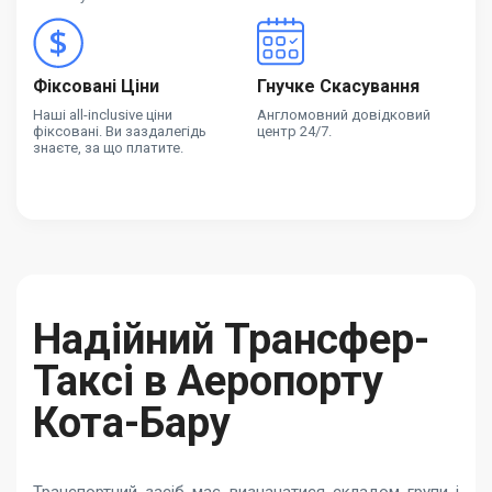
Фіксовані Ціни
Гнучке Скасування
Наші all-inclusive ціни
Англомовний довідковий
фіксовані. Ви заздалегідь
центр 24/7.
знаєте, за що платите.
Надійний Трансфер-
Таксі в Аеропорту
Кота-Бару
Транспортний засіб має визначатися складом групи і