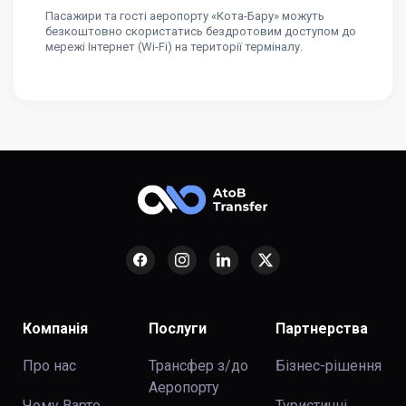
Пасажири та гості аеропорту «Кота-Бару» можуть
безкоштовно скористатись бездротовим доступом до
мережі Інтернет (Wi-Fi) на території терміналу.
Компанія
Послуги
Партнерства
Про нас
Трансфер з/до
Бізнес-рішення
Аеропорту
Чому Варто
Туристичні