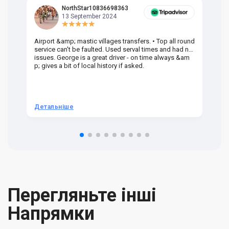
NorthStar10836698363
13 September 2024
Airport &amp; mastic villages transfers. • Top all round
Pr
service can't be faulted. Used serval times and had no
UK
issues. George is a great driver - on time always &am
em
p; gives a bit of local history if asked.
be
ra
t 
we
be
he
Детальніше
Д
om
n 
re
Перегляньте інші
Напрямки