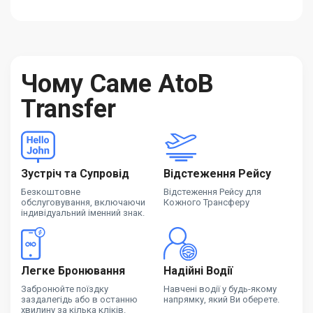
Чому Саме AtoB
Transfer
Зустріч та Супровід
Відстеження Рейсу
Безкоштовне
Відстеження Рейсу для
обслуговування, включаючи
Кожного Трансферу
індивідуальний іменний знак.
Легке Бронювання
Надійні Водії
Забронюйте поїздку
Навчені водії у будь-якому
заздалегідь або в останню
напрямку, який Ви оберете.
хвилину за кілька кліків.