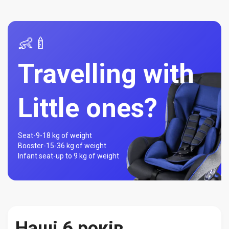
👶🍼
Travelling with
Little ones?
Seat-
9-18 kg of weight
Booster-
15-36 kg of weight
Infant seat-
up to 9 kg of weight
Наші 6 років