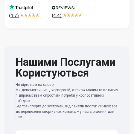
(
4.7
)
(
4.4
)
Нашими Послугами
Користуються
Не вірте нам на слово.
Ми допомогли низці корпорацій, а також малим та великим
підприємствам спростити потреби у корпоративних
поїздках.
Від транспорту до зустрічей, від пакетів послуг VIP-шофера
до перевезень спортивних команд – у нас є рішення для
вас.