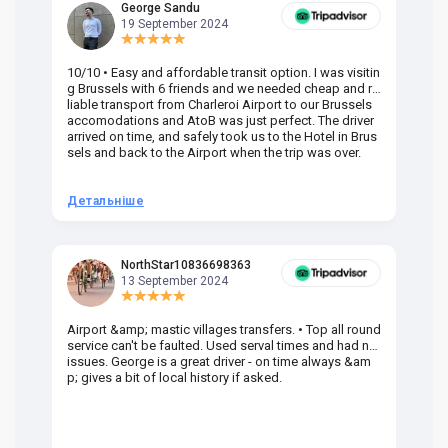
George Sandu
19 September 2024
10/10 • Easy and affordable transit option. I was visitin
Am
g Brussels with 6 friends and we needed cheap and re
va
liable transport from Charleroi Airport to our Brussels
wa
accomodations and AtoB was just perfect. The driver
or
arrived on time, and safely took us to the Hotel in Brus
dr
sels and back to the Airport when the trip was over.
Детальніше
Д
NorthStar10836698363
13 September 2024
Airport &amp; mastic villages transfers. • Top all round
Pr
service can't be faulted. Used serval times and had no
UK
issues. George is a great driver - on time always &am
em
p; gives a bit of local history if asked.
be
ra
t 
we
be