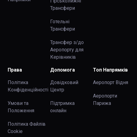
Гірськолижні
Трансфери
Готельні
Трансфери
Трансфер з/до
Аеропорту для
Керівників
Права
Допомога
Топ Напрямків
Політика
Довідковий
Аеропорт Відня
Конфіденційності
Центр
Аеропорти
Умови та
Підтримка
Парижа
Положення
онлайн
Політика Файлів
Cookie