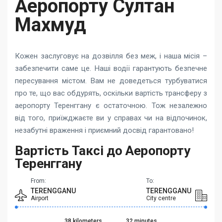
Аеропорту Султан
Махмуд
Кожен заслуговує на дозвілля без меж, і наша місія –
забезпечити саме це. Наші водії гарантують безпечне
пересування містом. Вам не доведеться турбуватися
про те, що вас обдурять, оскільки вартість трансферу з
аеропорту Теренггану є остаточною. Тож незалежно
від того, приїжджаєте ви у справах чи на відпочинок,
незабутні враження і приємний досвід гарантовано!
Вартість Таксі до Аеропорту
Теренггану
From:
To:
TERENGGANU
TERENGGANU
Airport
City centre
38 kilometers
32 minutes