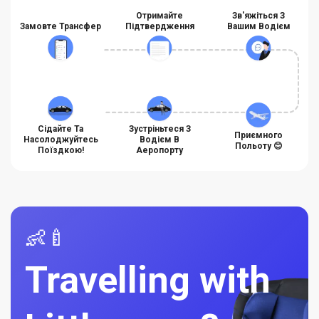
Отримайте
Зв'яжіться З
Замовте Трансфер
Підтвердження
Вашим Водієм
Сідайте Та
Зустріньтеся З
Приємного
Насолоджуйтесь
Водієм В
Польоту 😊
Поїздкою!
Аеропорту
👶🍼
Travelling with