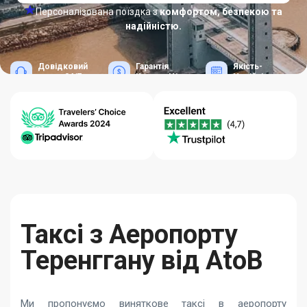
Персоналізована поїздка з
комфортом, безпекою та
надійністю.
Довідковий
Гарантія
Якість-
центр 24/7
Кращих Цін
Надійність
Таксі з Аеропорту
Теренггану від AtoB
Ми пропонуємо виняткове таксі в аеропорту