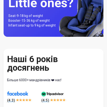
Little ones?
Seat-
9-18 kg of weight
Booster-
15-36 kg of weight
Infant seat-
up to 9 kg of weight
Наші 6 років
досягнень
Більше 6000+ мандрівників ❤️ нас!
(
4.3
)
(
4.5
)