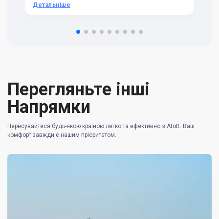
he
Детальніше
Д
om
n 
re
Перегляньте інші
Напрямки
Пересувайтеся будь-якою країною легко та ефективно з AtoB. Ваш
комфорт завжди є нашим пріоритетом.