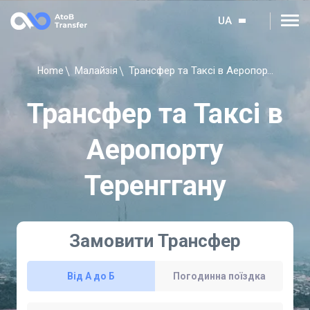
UA
Трансфер та Таксі в Аеропорту Теренггану
Home
Малайзія
Трансфер та Таксі в
Аеропорту
Теренггану
Замовити Трансфер
Від А до Б
Погодинна поїздка