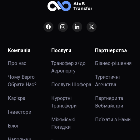
Компанія
Послуги
Партнерства
Про нас
Трансфер з/до
Бізнес-рішення
Аеропорту
Чому Варто
Туристичні
Обрати Нас?
Послуги Шофера
Агенства
Кар'єра
Курортні
Партнери та
Трансфери
Вебмайстри
Інвестори
Міжміські
Поїхати з Нами
Блог
Поїздки
Напрямки