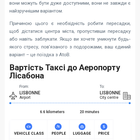
вони можуть бути дуже доступними, вони не завжди є
найзручнішим варіантом.
Причиною цього є необхідність робити пересадки,
щоб дістатися центра міста, пропустивши пересадку
або навіть заблукати. Якщо ви хочете уникнути будь-
якого стресу, пов’язаного з подорожами, ваш єдиний
варіант – це поїздка з AtoB.
Вартість Таксі до Аеропорту
Лісабона
From:
To:
LISBONNE
LISBONNE
Airport
City centre
6.6 kilometers
20 minutes
VEHICLE CLASS
PEOPLE
LUGGAGE
PRICE