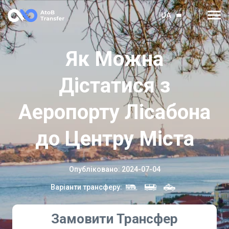
UA
Як Можна
Дістатися з
Аеропорту Лісабона
до Центру Міста
Опубліковано
:
2024-07-04
Варіанти трансферу
:
Замовити Трансфер