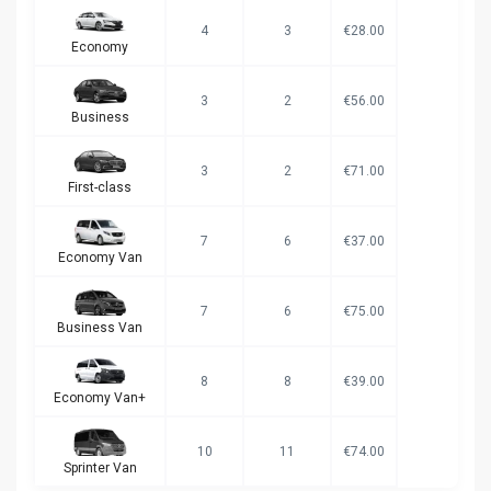
4
3
€28.00
Economy
3
2
€56.00
Business
3
2
€71.00
First-class
7
6
€37.00
Economy Van
7
6
€75.00
Business Van
8
8
€39.00
Economy Van+
10
11
€74.00
Sprinter Van