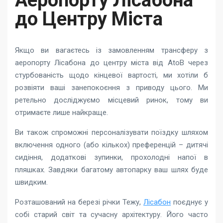
Аеропорту Лісабона
до Центру Міста
Якщо ви вагаєтесь із замовленням трансферу з
аеропорту Лісабона до центру міста від AtoB через
стурбованість щодо кінцевої вартості, ми хотіли б
розвіяти ваші занепокоєння з приводу цього. Ми
ретельно досліджуємо місцевий ринок, тому ви
отримаєте лише найкраще.
Ви також спроможні персоналізувати поїздку шляхом
включення одного (або кількох) преференцій – дитячі
сидіння, додаткові зупинки, прохолодні напої в
пляшках. Завдяки багатому автопарку ваш шлях буде
швидким.
Розташований на березі річки Тежу,
Лісабон
поєднує у
собі старий світ та сучасну архітектуру. Його часто