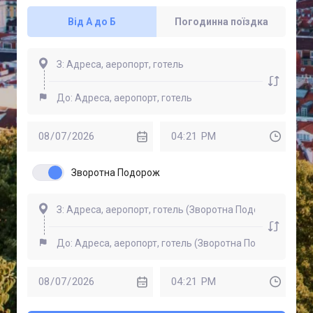
Від А до Б
Погодинна поїздка
Зворотна Подорож