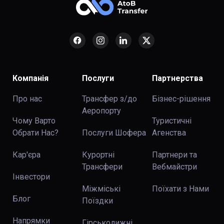
Компанія
Послуги
Партнерства
Про нас
Трансфер з/до
Бізнес-рішення
Аеропорту
Чому Варто
Туристичні
Обрати Нас?
Послуги Шофера
Агенства
Кар'єра
Курортні
Партнери та
Трансфери
Вебмайстри
Інвестори
Міжміські
Поїхати з Нами
Блог
Поїздки
Напрямки
Гірськолижні