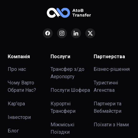
Компанія
Послуги
Партнерства
Про нас
Трансфер з/до
Бізнес-рішення
Аеропорту
Чому Варто
Туристичні
Обрати Нас?
Послуги Шофера
Агенства
Кар'єра
Курортні
Партнери та
Трансфери
Вебмайстри
Інвестори
Міжміські
Поїхати з Нами
Блог
Поїздки