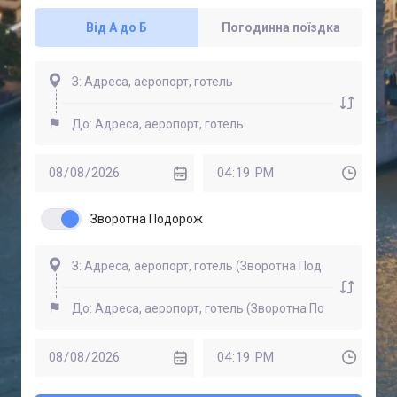
Від А до Б
Погодинна поїздка
Зворотна Подорож