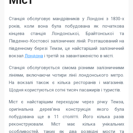
Міст
Станція обслуговує мандрівників у Лондоні з 1830-х
років, коли вона була побудована як початкова
кінцева станція Лондонської, Брайтонської та
Південно-Костової залізничних ліній. Розташований на
південному березі Темзи, це найстаріший залізничний
вокзал
Лондона
і третій за завантаженістю в місті.
Станція обслуговується сімома різними залізничними
лініями, включаючи чотири лінії лондонського метро.
На вокзалі також є кілька ресторанів і магазинів.
Щодня користуються сотні тисяч пасажирів і туристів.
Міст є найстарішим переходом через річку Темза,
оригінальна дерев’яна конструкція якого була
побудована ще в 11 столітті. Його кілька разів
реконструювали. Міст має кілька унікальних
особливостей, таких як два розвідні мости та