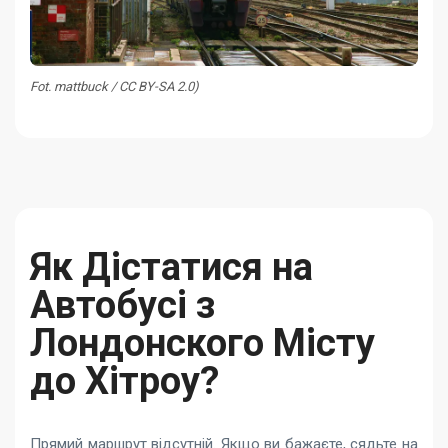
Fot. mattbuck / CC BY-SA 2.0)
Як Дістатися на
Автобусі з
Лондонского Місту
до Хітроу?
Прямий маршрут відсутній. Якщо ви бажаєте, сядьте на