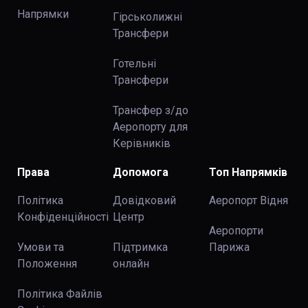
Напрямки
Гірськолижні
Трансфери
Готельні
Трансфери
Трансфер з/до
Аеропорту для
Керівників
Права
Допомога
Топ Напрямків
Політика
Довідковий
Аеропорт Відня
Конфіденційності
Центр
Аеропорти
Умови та
Підтримка
Парижа
Положення
онлайн
Політика Файлів