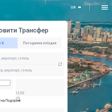
UA
овити Трансфер
о Б
Погодинна поїздка
12:00
тна Подорож