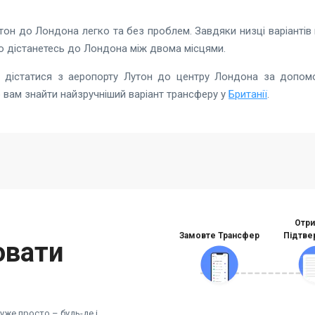
он до Лондона легко та без проблем. Завдяки низці варіантів п
о дістанетесь до Лондона між двома місцями.
як дістатися з аеропорту Лутон до центру Лондона за допо
вам знайти найзручніший варіант трансферу у
Британії
.
Отри
Замовте Трансфер
Підтве
ювати
же просто – будь-де і