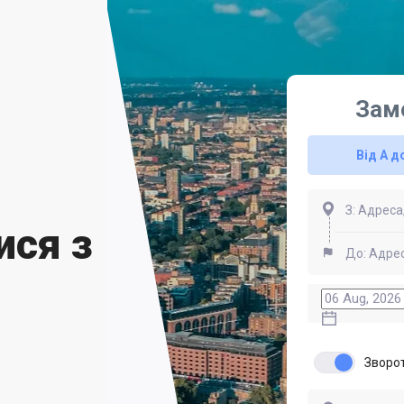
Зам
Від А д
ися з
Зворо