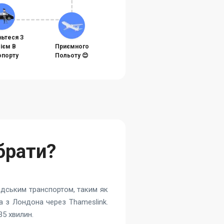
ньтеся З
ієм В
Приємного
порту
Польоту 😊
брати?
мадським транспортом, таким як
а з Лондона через Thameslink.
5 хвилин.