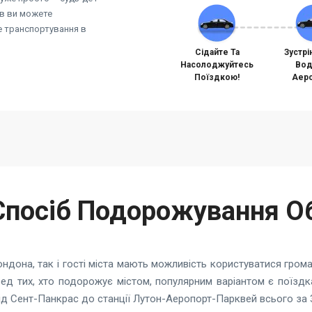
ів ви можете
не транспортування в
Сідайте Та
Зустрі
Насолоджуйтесь
Вод
Поїздкою!
Аеро
Спосіб Подорожування О
 Лондона, так і гості міста мають можливість користуватися гро
ред тих, хто подорожує містом, популярним варіантом є поїздк
ід Сент-Панкрас до станції Лутон-Аеропорт-Парквей всього за 3