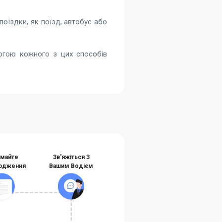
оїздки, як поїзд, автобус або
могою кожного з цих способів
майте
Зв'яжіться З
рдження
Вашим Водієм