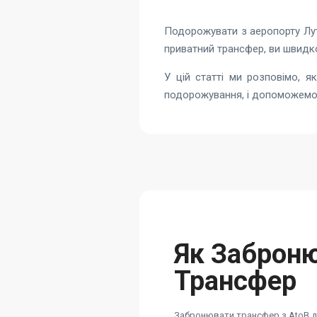
Подорожувати з аеропорту Лут
приватний трансфер, ви швидк
У цій статті ми розповімо, 
подорожування, і допоможемо 
Як Заброн
Трансфер
Забронювати трансфер з AtoB ду