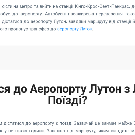
 сісти на метро та вийти на станції Кінгс-Крос-Сент-Панкрас, де
обус до аеропорту. Автобусні пасажирські перевезення так
 дістатися до аеропорту Лутон, завдяки маршруту від станції В
ншого пропонує трансфер до
аеропорту Лутон
.
ся до Аеропорту Лутон з
Поїзді?
 дістатися до аеропорту є поїзд. Зазвичай це займає майже 30
ок у не пікові години. Залежно від маршруту, яким ви їдете, м