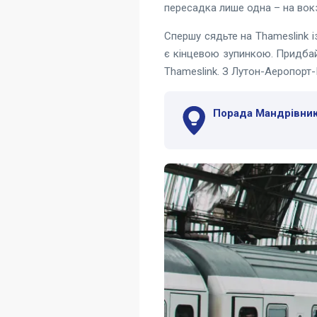
пересадка лише одна – на вок
Спершу сядьте на Thameslink 
є кінцевою зупинкою. Придбай
Thameslink. З Лутон-Аеропорт
Порада Мандрівник