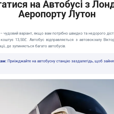
татися на Автобусі з Лон
Аеропорту Лутон
– чудовий варіант, якщо вам потрібно швидко та недорого діст
 коштує 13,50£. Автобус відправляється з автовокзалу Віктор
ії, де зупиняється багато автобусів.
ам:
Приїжджайте на автобусну станцію заздалегідь, щоб зайнят