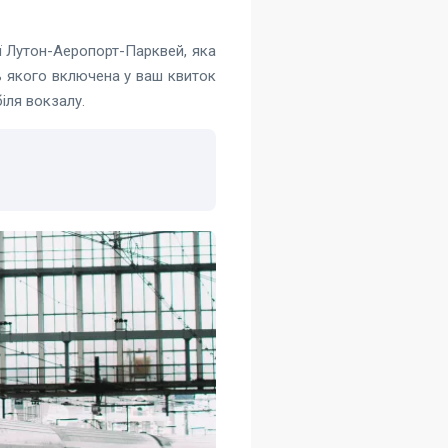
ї Лутон-Аеропорт-Парквей, яка
ь якого включена у ваш квиток
іля вокзалу.