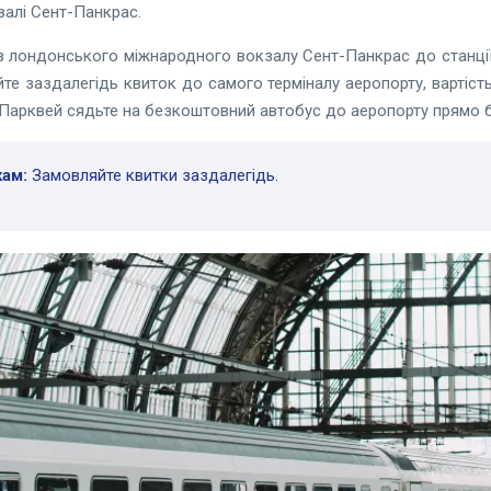
залі Сент-Панкрас.
із лондонського міжнародного вокзалу Сент-Панкрас до станці
те заздалегідь квиток до самого терміналу аеропорту, вартіст
-Парквей сядьте на безкоштовний автобус до аеропорту прямо б
ам:
Замовляйте квитки заздалегідь.