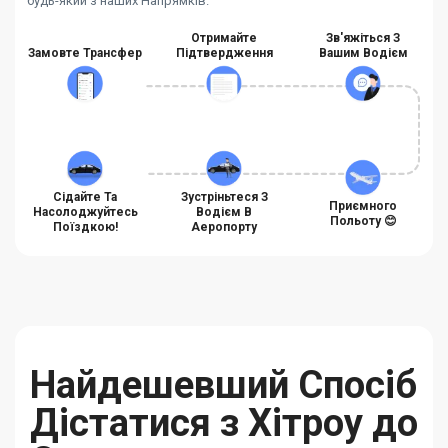
будь-який з наших Напрямків.
Отримайте
Зв'яжіться З
Замовте Трансфер
Підтвердження
Вашим Водієм
Сідайте Та
Зустріньтеся З
Приємного
Насолоджуйтесь
Водієм В
Польоту 😊
Поїздкою!
Аеропорту
Найдешевший Спосіб
Дістатися з Хітроу до