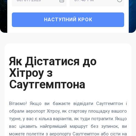
НАСТУПНИЙ КРОК
Як Дістатися до
Хітроу з
Саутгемптона
Вітаємо! Якщо ви бажаєте відвідати Саутгемптон і
обрали аеропорт Хітроу, як стартову площадку вашого
турне, у вас є кілька варіантів, як туди потрапити. Якщо
вас цікавить найпряміший маршрут без зупинок, ви
можете полетіти з аеропорту Саутгемптон або сісти на