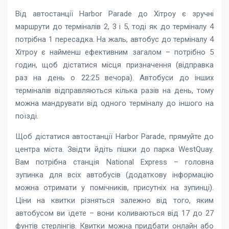
Від автостанції Harbor Parade до Хітроу є зручні
маршрути до терміналів 2, 3 і 5, тоді як до терміналу 4
потрібна 1 пересадка. На жаль, автобус до терміналу 4
Хітроу є найменш ефективним загалом – потрібно 5
годин, щоб дістатися місця призначення (відправка
раз на день о 22:25 вечора). Автобуси до інших
терміналів відправляються кілька разів на день, тому
можна мандрувати від одного терміналу до іншого на
поїзді.
Щоб дістатися автостанції Harbor Parade, прямуйте до
центра міста. Звідти йдіть пішки до парка WestQuay.
Вам потрібна станція National Express – головна
зупинка для всіх автобусів (додаткову інформацію
можна отримати у помічників, присутніх на зупинці).
Ціни на квитки різняться залежно від того, яким
автобусом ви їдете – вони коливаються від 17 до 27
фунтів стерлінгів. Квитки можна придбати онлайн або