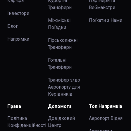
Кар'єра
Курортні
Партнери та
Трансфери
Вебмайстри
Інвестори
Міжміські
Поїхати з Нами
Блог
Поїздки
Напрямки
Гірськолижні
Трансфери
Готельні
Трансфери
Трансфер з/до
Аеропорту для
Керівників
Права
Допомога
Топ Напрямків
Політика
Довідковий
Аеропорт Відня
Конфіденційності
Центр