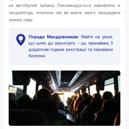
на автобусній зупинці. Рекомендується замовляти їх
заздалегідь, оскільки так ви маєте змогу заощадити
значну суму.
Порада Мандрівникам
: Майте на увазі,
що шлях до аеропорту – це, принаймні, 3
додаткові години реєстрації та перевірки
безпеки.