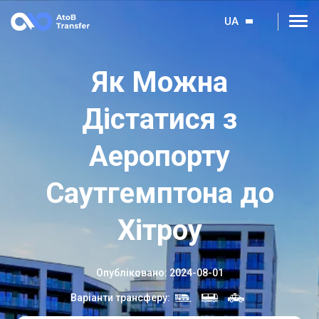
UA
Як Можна
Дістатися з
Аеропорту
Саутгемптона до
Хітроу
Опубліковано
:
2024-08-01
Варіанти трансферу
: