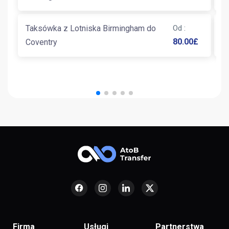
Taksówka z Lotniska Birmingham do
Od
:
T
80.00
£
Coventry
E
Firma
Usługi
Partnerstwa