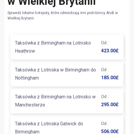
w Wielkiej Brytanii
Sprawdź lokalne hotspoty, które odwiedzają inni podróżnicy AtoB w
Wielkiej Brytanii
Taksówka z Birmingham na Lotnisko
Od
:
T
423.00
£
Heathrow
L
Taksówka z Lotniska w Birmingham do
Od
:
T
185.00
£
Nottingham
W
Taksówka z Birmingham na Lotnisko w
Od
:
T
295.00
£
Manchesterze
B
Taksówka z Lotniska Gatwick do
Od
:
T
506.00
£
Birmingham
B