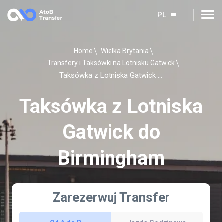
PL
Home
Wielka Brytania
Transfery i Taksówki na Lotnisku Gatwick
Taksówka z Lotniska Gatwick do Birmingham
Taksówka z Lotniska
Gatwick do
Birmingham
Zarezerwuj Transfer