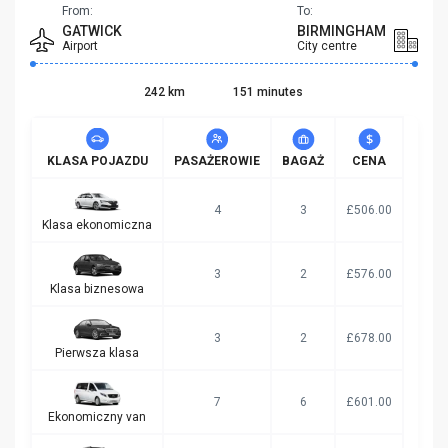
From:
To:
GATWICK
BIRMINGHAM
Airport
City centre
242 km
151 minutes
KLASA POJAZDU
PASAŻEROWIE
BAGAŻ
CENA
4
3
£506.00
Klasa ekonomiczna
3
2
£576.00
Klasa biznesowa
3
2
£678.00
Pierwsza klasa
7
6
£601.00
Ekonomiczny van