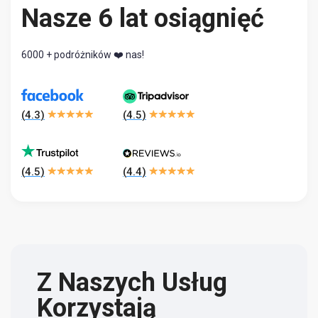
Nasze 6 lat osiągnięć
6000 + podróżników ❤️ nas!
(
4.3
)
(
4.5
)
(
4.5
)
(
4.4
)
Z Naszych Usług
Korzystają