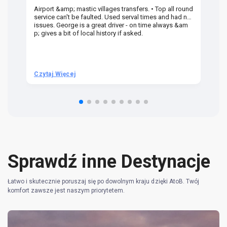
Airport &amp; mastic villages transfers. • Top all round
Pr
service can't be faulted. Used serval times and had no
UK
issues. George is a great driver - on time always &am
em
p; gives a bit of local history if asked.
be
ra
t 
we
be
he
Czytaj Więcej
Cz
om
n 
re
Sprawdź inne Destynacje
Łatwo i skutecznie poruszaj się po dowolnym kraju dzięki AtoB. Twój
komfort zawsze jest naszym priorytetem.