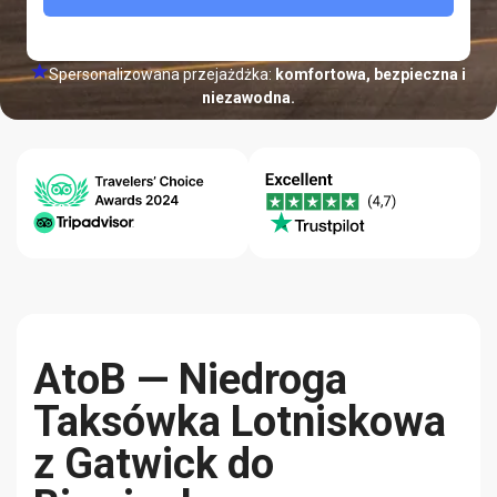
Spersonalizowana przejażdżka:
komfortowa, bezpieczna i
niezawodna.
Gwarancja
Centrum
Jakość-
Najniższej
Pomocy 24/7
Niezawodność
Ceny
AtoB — Niedroga
Taksówka Lotniskowa
z Gatwick do