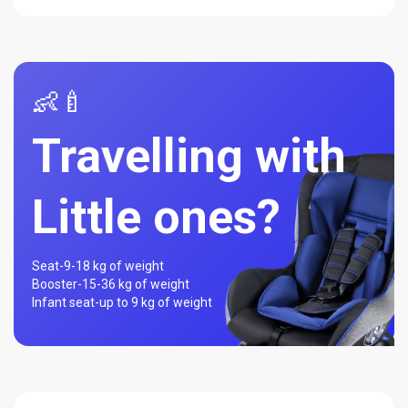
👶🍼
Travelling with
Little ones?
Seat-
9-18 kg of weight
Booster-
15-36 kg of weight
Infant seat-
up to 9 kg of weight