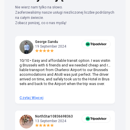
Nie wierz nam tylko na słowo.
Zaoferowaliśmy nasze usługi niezliczonej liczbie podróżnych
na całym świecie.
Zobacz poniżej, co o nas myślą!
George Sandu
19 September 2024
10/10 • Easy and affordable transit option. I was visitin
Am
g Brussels with 6 friends and we needed cheap and re
va
liable transport from Charleroi Airport to our Brussels
wa
accomodations and AtoB was just perfect. The driver
or
arrived on time, and safely took us to the Hotel in Brus
dr
sels and back to the Airport when the trip was over.
Czytaj Więcej
Cz
NorthStar10836698363
13 September 2024