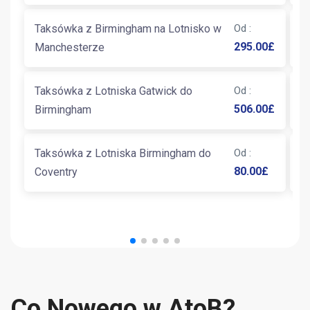
Taksówka z Birmingham na Lotnisko w
Od
:
T
295.00
£
Manchesterze
B
Taksówka z Lotniska Gatwick do
Od
:
T
506.00
£
Birmingham
B
Taksówka z Lotniska Birmingham do
Od
:
T
80.00
£
Coventry
E
Co Nowego w AtoB?