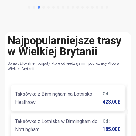
Najpopularniejsze trasy
w Wielkiej Brytanii
Sprawdź lokalne hotspoty, które odwiedzają inni podróżnicy AtoB w
Wielkiej Brytanii
Taksówka z Birmingham na Lotnisko
Od
:
T
423.00
£
Heathrow
L
Taksówka z Lotniska w Birmingham do
Od
:
T
185.00
£
Nottingham
W