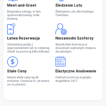
Meet-and-Greet
Śledzenie Lotu
Bezpłatna usługa, w tym
Śledzenie Lotu dla Każdego
spersonalizowany znak
Transferu.
imienny.
Łatwa Rezerwacja
Niezawodni Szoferzy
Zarezerwuj jazdę z
Wyszkoleni kierowcy w
wyprzedzeniem lub w ostatniej
dowolnym wybranym miejscu
chwili za pomocą kilku kliknięć.
docelowym.
Stałe Ceny
Elastyczne Anulowanie
Nasze stałe ceny są all-
Centrum pomocy w języku
inclusive. Oznacza to, że wiesz,
angielskim 24/7.
za co płacisz.