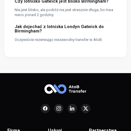
Czy lotnisko Gatwick jest blisko Birmingham?
Nie jest blisko, ale podróż nie jest strasznie długa, bo trwa
nieco ponad 2 godziny.
Jak dojechać z lotniska Londyn Gatwick do
Birmingham?
Oczywiście rezerwując niezawodny transfer w AtoB.
Firma
Usługi
Partnerstwa