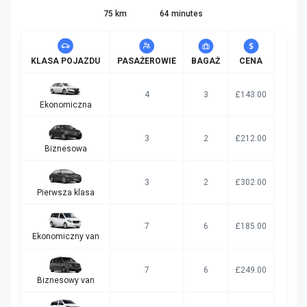
75 km
64 minutes
KLASA POJAZDU
PASAŻEROWIE
BAGAŻ
CENA
4
3
£143.00
Ekonomiczna
3
2
£212.00
Biznesowa
3
2
£302.00
Pierwsza klasa
7
6
£185.00
Ekonomiczny van
7
6
£249.00
Biznesowy van