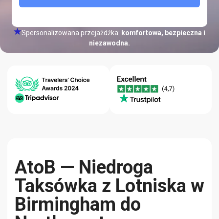
Spersonalizowana przejażdżka:
komfortowa, bezpieczna i
niezawodna.
Gwarancja
Centrum
Jakość-
Najniższej
Pomocy 24/7
Niezawodność
Ceny
AtoB — Niedroga
Taksówka z Lotniska w
Birmingham do