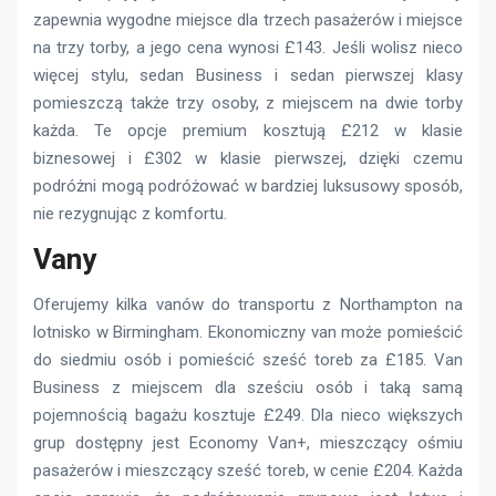
zapewnia wygodne miejsce dla trzech pasażerów i miejsce
na trzy torby, a jego cena wynosi £143. Jeśli wolisz nieco
więcej stylu, sedan Business i sedan pierwszej klasy
pomieszczą także trzy osoby, z miejscem na dwie torby
każda. Te opcje premium kosztują £212 w klasie
biznesowej i £302 w klasie pierwszej, dzięki czemu
podróżni mogą podróżować w bardziej luksusowy sposób,
nie rezygnując z komfortu.
Vany
Oferujemy kilka vanów do transportu z Northampton na
lotnisko w Birmingham. Ekonomiczny van może pomieścić
do siedmiu osób i pomieścić sześć toreb za £185. Van
Business z miejscem dla sześciu osób i taką samą
pojemnością bagażu kosztuje £249. Dla nieco większych
grup dostępny jest Economy Van+, mieszczący ośmiu
pasażerów i mieszczący sześć toreb, w cenie £204. Każda