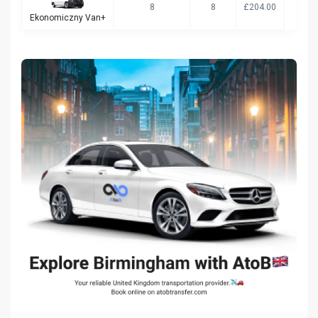
8
8
£204.00
Ekonomiczny Van+