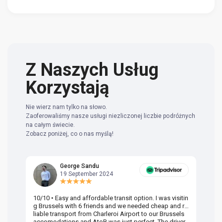
Z Naszych Usług
Korzystają
Nie wierz nam tylko na słowo.
Zaoferowaliśmy nasze usługi niezliczonej liczbie podróżnych
na całym świecie.
Zobacz poniżej, co o nas myślą!
George Sandu
19 September 2024
10/10 • Easy and affordable transit option. I was visitin
Am
g Brussels with 6 friends and we needed cheap and re
va
liable transport from Charleroi Airport to our Brussels
wa
accomodations and AtoB was just perfect. The driver
or