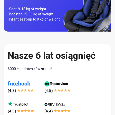
Seat-
9-18 kg of weight
Booster-
15-36 kg of weight
Infant seat-
up to 9 kg of weight
Nasze 6 lat osiągnięć
6000 + podróżników ❤️ nas!
(
4.3
)
(
4.5
)
(
4.5
)
(
4.4
)