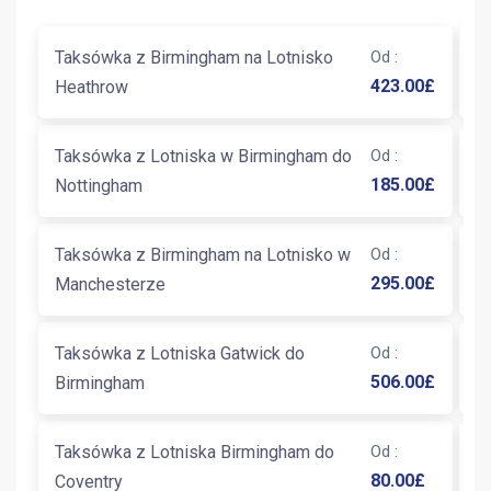
Taksówka z Birmingham na Lotnisko
Od
:
T
423.00
£
Heathrow
L
Taksówka z Lotniska w Birmingham do
Od
:
T
185.00
£
Nottingham
W
Taksówka z Birmingham na Lotnisko w
Od
:
T
295.00
£
Manchesterze
B
Taksówka z Lotniska Gatwick do
Od
:
T
506.00
£
Birmingham
B
Taksówka z Lotniska Birmingham do
Od
:
T
80.00
£
Coventry
E