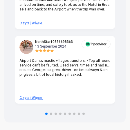
arrived on time, and safely took us to the Hotel in Brus
dr
sels and back to the Airport when the trip was over.
Czytaj Więcej
Cz
NorthStar10836698363
13 September 2024
Airport &amp; mastic villages transfers. • Top all round
Pr
service can't be faulted. Used serval times and had no
UK
issues. George is a great driver - on time always &am
em
p; gives a bit of local history if asked.
be
ra
t 
we
be
he
Czytaj Więcej
Cz
om
n 
re