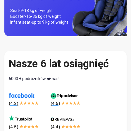
Seat-
9-18 kg of weight
Booster-
15-36 kg of weight
Infant seat-
up to 9 kg of weight
Nasze 6 lat osiągnięć
6000 + podróżników ❤️ nas!
(
4.3
)
(
4.5
)
(
4.5
)
(
4.4
)