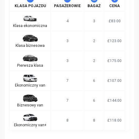
KLASA POJAZDU
PASAŻEROWIE
BAGAŻ
CENA
4
3
£83.00
Klasa ekonomiczna
3
2
£123.00
Klasa biznesowa
3
2
£175.00
Pierwsza klasa
7
6
£107.00
Ekonomiczny van
7
6
£144.00
Biznesowy van
8
8
£118.00
Ekonomiczny van+