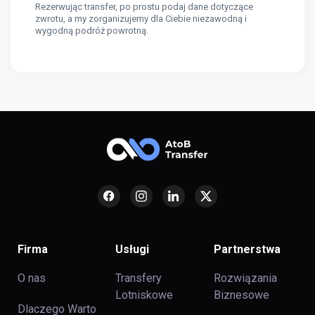
Rezerwując transfer, po prostu podaj dane dotyczące
zwrotu, a my zorganizujemy dla Ciebie niezawodną i
wygodną podróż powrotną.
Firma
Usługi
Partnerstwa
O nas
Transfery
Rozwiązania
Lotniskowe
Biznesowe
Dlaczego Warto