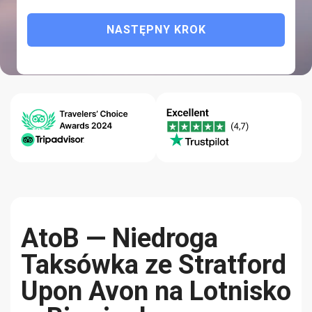
NASTĘPNY KROK
Spersonalizowana przejażdżka:
komfortowa, bezpieczna i
niezawodna.
Gwarancja
Centrum
Jakość-
Najniższej
Pomocy 24/7
Niezawodność
Ceny
AtoB — Niedroga
Taksówka ze Stratford
Upon Avon na Lotnisko