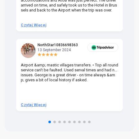
accomodations and AtoB was just perfect. The driver
or
arrived on time, and safely took us to the Hotel in Brus
dr
sels and back to the Airport when the trip was over.
Czytaj Więcej
Cz
NorthStar10836698363
13 September 2024
Airport &amp; mastic villages transfers. • Top all round
Pr
service can't be faulted. Used serval times and had no
UK
issues. George is a great driver - on time always &am
em
p; gives a bit of local history if asked.
be
ra
t 
we
be
he
Czytaj Więcej
Cz
om
n 
re