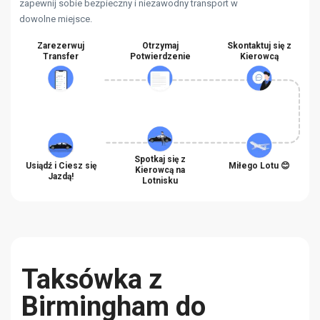
zapewnij sobie bezpieczny i niezawodny transport w
dowolne miejsce.
Zarezerwuj
Otrzymaj
Skontaktuj się z
Transfer
Potwierdzenie
Kierowcą
Spotkaj się z
Usiądź i Ciesz się
Miłego Lotu 😊
Kierowcą na
Jazdą!
Lotnisku
Taksówka z
Birmingham do