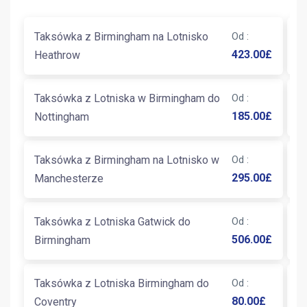
Taksówka z Birmingham na Lotnisko
Od
:
T
423.00
£
Heathrow
L
Taksówka z Lotniska w Birmingham do
Od
:
T
185.00
£
Nottingham
W
Taksówka z Birmingham na Lotnisko w
Od
:
T
295.00
£
Manchesterze
B
Taksówka z Lotniska Gatwick do
Od
:
T
506.00
£
Birmingham
B
Taksówka z Lotniska Birmingham do
Od
:
T
80.00
£
Coventry
E