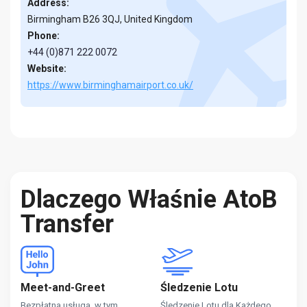
Address:
Birmingham B26 3QJ, United Kingdom
Phone:
+44 (0)871 222 0072
Website:
https://www.birminghamairport.co.uk/
Dlaczego Właśnie AtoB
Transfer
Meet-and-Greet
Śledzenie Lotu
Bezpłatna usługa, w tym
Śledzenie Lotu dla Każdego