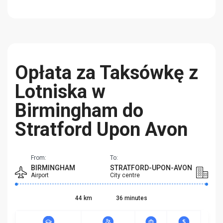
Opłata za Taksówkę z
Lotniska w
Birmingham do
Stratford Upon Avon
From:
To:
BIRMINGHAM
STRATFORD-UPON-AVON
Airport
City centre
44 km
36 minutes