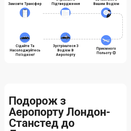
Замовте Трансфер
Підтвердження
Вашим Водієм
Сідайте Та
Зустріньтеся З
Приємного
Насолоджуйтесь
Водієм В
Польоту 😊
Поїздкою!
Аеропорту
Подорож з
Аеропорту Лондон-
Станстед до