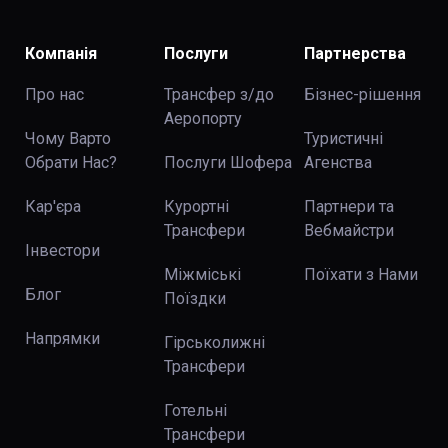
Компанія
Послуги
Партнерства
Про нас
Трансфер з/до
Бізнес-рішення
Аеропорту
Чому Варто
Туристичні
Обрати Нас?
Послуги Шофера
Агенства
Кар'єра
Курортні
Партнери та
Трансфери
Вебмайстри
Інвестори
Міжміські
Поїхати з Нами
Блог
Поїздки
Напрямки
Гірськолижні
Трансфери
Готельні
Трансфери