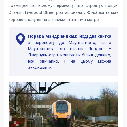
розміщені по всьому терміналу, що спрощує пошук.
Станція Liverpool Street розташована у Фінсбері та має
хороше сполучення з іншими станціями метро.
Порада Мандрівникам:
Іноді два квитка
з аеропорту до Маунтфітчета, та з
Маунтфітчета до станції Лондон –
Ліверпуль-стріт коштують більш дешево,
ніж звичайно, і на цьому можна
зекономити.