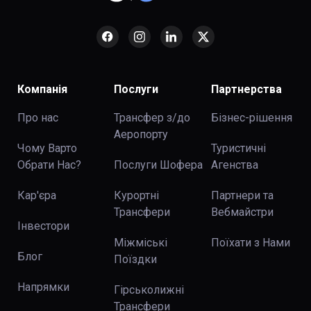
Компанія
Послуги
Партнерства
Про нас
Трансфер з/до
Бізнес-рішення
Аеропорту
Чому Варто
Туристичні
Обрати Нас?
Послуги Шофера
Агенства
Кар'єра
Курортні
Партнери та
Трансфери
Вебмайстри
Інвестори
Міжміські
Поїхати з Нами
Блог
Поїздки
Напрямки
Гірськолижні
Трансфери