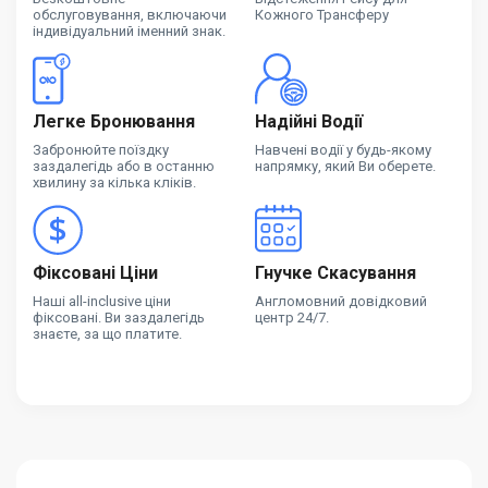
обслуговування, включаючи
Кожного Трансферу
індивідуальний іменний знак.
Легке Бронювання
Надійні Водії
Забронюйте поїздку
Навчені водії у будь-якому
заздалегідь або в останню
напрямку, який Ви оберете.
хвилину за кілька кліків.
Фіксовані Ціни
Гнучке Скасування
Наші all-inclusive ціни
Англомовний довідковий
фіксовані. Ви заздалегідь
центр 24/7.
знаєте, за що платите.