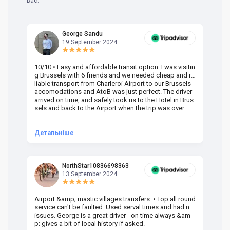
вас.
George Sandu
19 September 2024
10/10 • Easy and affordable transit option. I was visitin
Am
g Brussels with 6 friends and we needed cheap and re
va
liable transport from Charleroi Airport to our Brussels
wa
accomodations and AtoB was just perfect. The driver
or
arrived on time, and safely took us to the Hotel in Brus
dr
sels and back to the Airport when the trip was over.
Детальніше
Д
NorthStar10836698363
13 September 2024
Airport &amp; mastic villages transfers. • Top all round
Pr
service can't be faulted. Used serval times and had no
UK
issues. George is a great driver - on time always &am
em
p; gives a bit of local history if asked.
be