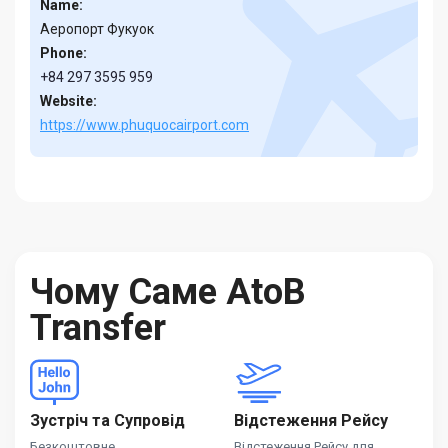
Name:
Аеропорт Фукуок
Phone:
+84 297 3595 959
Website:
https://www.phuquocairport.com
Чому Саме AtoB
Transfer
Зустріч та Супровід
Відстеження Рейсу
Безкоштовне
Відстеження Рейсу для