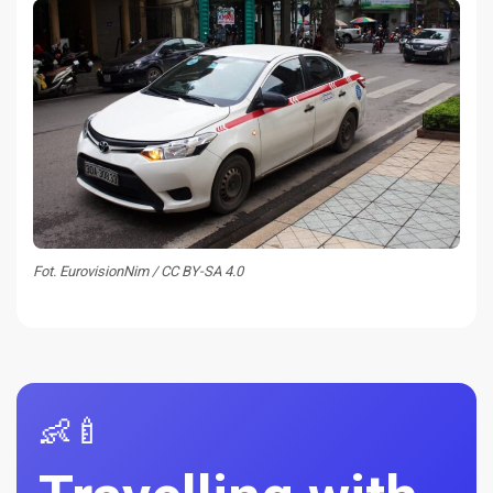
Fot. EurovisionNim / CC BY-SA 4.0
👶🍼