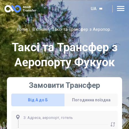
UA
Таксі та Трансфер з Аеропорту Фукуок
Home
В’єтнам
Таксі та Трансфер з
Аеропорту Фукуок
Замовити Трансфер
Від А до Б
Погодинна поїздка