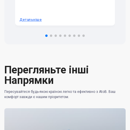
ra
t 
we
be
he
Детальніше
Д
om
n 
re
Перегляньте інші
Напрямки
Пересувайтеся будь-якою країною легко та ефективно з AtoB. Ваш
комфорт завжди є нашим пріоритетом.