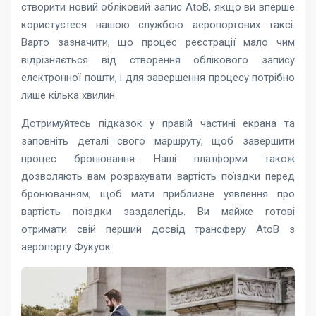
створити новий обліковий запис AtoB, якщо ви вперше
користуєтеся нашою службою аеропортових таксі.
Варто зазначити, що процес реєстрації мало чим
відрізняється від створення облікового запису
електронної пошти, і для завершення процесу потрібно
лише кілька хвилин.
Дотримуйтесь підказок у правій частині екрана та
заповніть деталі свого маршруту, щоб завершити
процес бронювання. Наші платформи також
дозволяють вам розрахувати вартість поїздки перед
бронюванням, щоб мати приблизне уявлення про
вартість поїздки заздалегідь. Ви майже готові
отримати свій перший досвід трансферу AtoB з
аеропорту Фукуок.