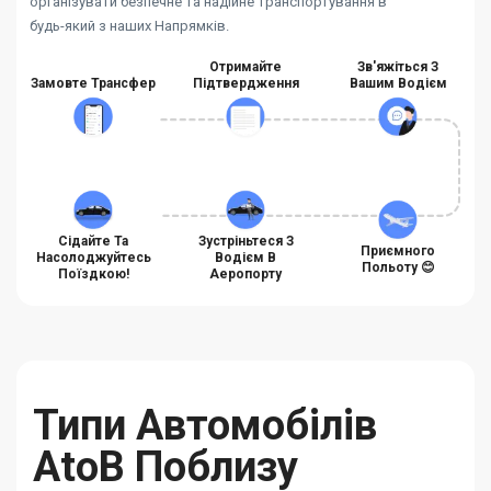
організувати безпечне та надійне транспортування в
будь-який з наших Напрямків.
Отримайте
Зв'яжіться З
Замовте Трансфер
Підтвердження
Вашим Водієм
Сідайте Та
Зустріньтеся З
Приємного
Насолоджуйтесь
Водієм В
Польоту 😊
Поїздкою!
Аеропорту
Типи Автомобілів
AtoB Поблизу