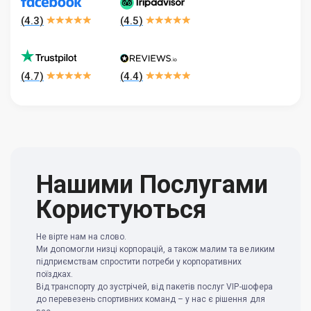
(
4.3
)
(
4.5
)
(
4.7
)
(
4.4
)
Нашими Послугами
Користуються
Не вірте нам на слово.
Ми допомогли низці корпорацій, а також малим та великим
підприємствам спростити потреби у корпоративних
поїздках.
Від транспорту до зустрічей, від пакетів послуг VIP-шофера
до перевезень спортивних команд – у нас є рішення для