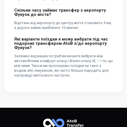
Скільки часу займає трансфер з аеропорту
Фукуок до міста?
Відстань від аеропорту до центру міста становить 9 км,
а дорога займе приблизно 15 хвилин.
Які варіанти поїздки я можу вибрати під час
подорожі трансфером AtoB з/до аеропорту
Фукуок?
Залежно від ваших потреб ви можете вибрати між
автомобілями комфорт-класу і бізнес-класу XL – і те, що
між ними. Також ми пропонуємо поїздки на таксі з
водієм або лімузином, які часто більше підходять для
насправді святкового настрою.