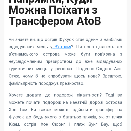
Можна Поїхати з
Трансфером AtoB
Чи знаєте ви, що острів Фукуок стає одним з найбільш
відвідуваних місць у
В’єтнамі
? Ця нова цікавість до
в’єтнамського острова може бути пов’язана з
неусвідомленим презирством до вже відвідуваних
туристичних місць у регіонах Південно-Східної Азії.
Отже, чому б не спробувати щось нове? Зрештою,
фамільярність породжує презирство.
Хочете додати до подорожі пікантності? Тоді ви
можете почати подорож на канатній дорозі острова
Хон Том. Ви також можете здійснити трансфер на
Фукуок до будь-якого з багатьох пляжів, як-от пляж
Кхем, острів Хон Сюонг і пляж Вунг Бау, щоб