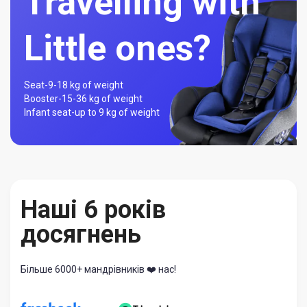
Travelling with
Little ones?
Seat-
9-18 kg of weight
Booster-
15-36 kg of weight
Infant seat-
up to 9 kg of weight
Наші 6 років
досягнень
Більше 6000+ мандрівників ❤️ нас!