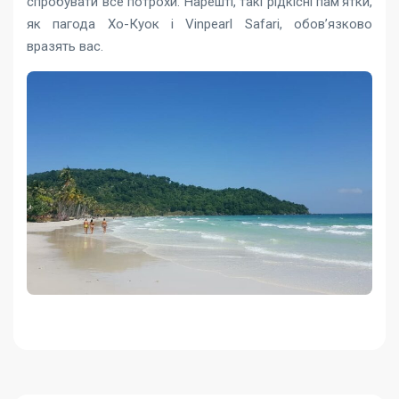
спробувати все потрохи. Нарешті, такі рідкісні пам’ятки,
як пагода Хо-Куок і Vinpearl Safari, обов’язково
вразять вас.