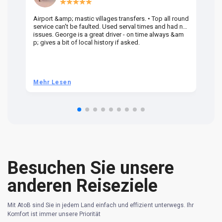
Airport &amp; mastic villages transfers. • Top all round
Pr
service can't be faulted. Used serval times and had no
UK
issues. George is a great driver - on time always &am
em
p; gives a bit of local history if asked.
be
ra
t 
we
be
he
Mehr Lesen
M
om
n 
re
Besuchen Sie unsere
anderen Reiseziele
Mit AtoB sind Sie in jedem Land einfach und effizient unterwegs. Ihr
Komfort ist immer unsere Priorität