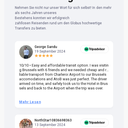
Nehmen Sie nicht nur unser Wort für sich selbst! In den mehr
als sechs Jahren unseres
Bestehens konnten wir erfolgreich
zahllosen Reisenden rund um den Globus hochwertige
Transfers zu bieten.
George Sandu
19 September 2024
10/10 • Easy and affordable transit option. I was visitin
Am
g Brussels with 6 friends and we needed cheap and re
va
liable transport from Charleroi Airport to our Brussels
wa
accomodations and AtoB was just perfect. The driver
or
arrived on time, and safely took us to the Hotel in Brus
dr
sels and back to the Airport when the trip was over.
Mehr Lesen
M
NorthStar10836698363
13 September 2024