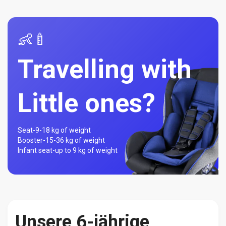
👶🍼
Travelling with
Little ones?
Seat-
9-18 kg of weight
Booster-
15-36 kg of weight
Infant seat-
up to 9 kg of weight
Unsere 6-jährige