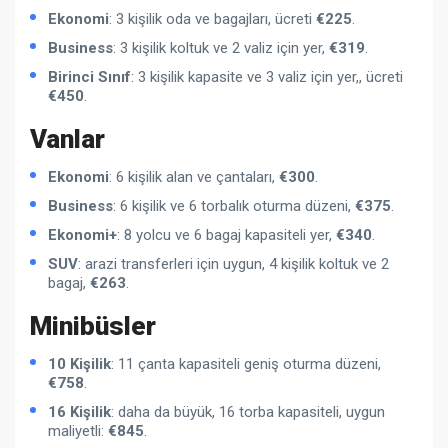
Ekonomi
: 3 kişilik oda ve bagajları, ücreti
€225
.
Business
: 3 kişilik koltuk ve 2 valiz için yer,
€319
.
Birinci Sınıf
: 3 kişilik kapasite ve 3 valiz için yer,, ücreti
€450
.
Vanlar
Ekonomi
: 6 kişilik alan ve çantaları,
€300
.
Business
: 6 kişilik ve 6 torbalık oturma düzeni,
€375
.
Ekonomi+
: 8 yolcu ve 6 bagaj kapasiteli yer,
€340
.
SUV
: arazi transferleri için uygun, 4 kişilik koltuk ve 2
bagaj,
€263
.
Minibüsler
10 Kişilik
: 11 çanta kapasiteli geniş oturma düzeni,
€758
.
16 Kişilik
: daha da büyük, 16 torba kapasiteli, uygun
maliyetli:
€845
.