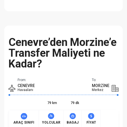
Cenevre’den Morzine’e
Transfer Maliyeti ne
Kadar?
From:
To:
CENEVRE
MORZINE
Havaalanı
Merkez
79 km
79 dk
ARAÇ SINIFI
YOLCULAR
BAGAJ
FIYAT