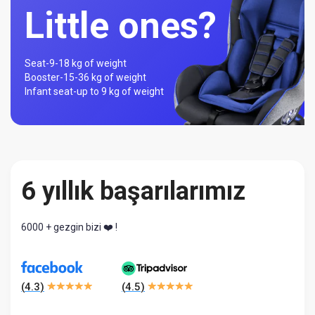
Little ones?
Seat-
9-18 kg of weight
Booster-
15-36 kg of weight
Infant seat-
up to 9 kg of weight
6 yıllık başarılarımız
6000 + gezgin bizi ❤️ !
(
4.3
)
(
4.5
)