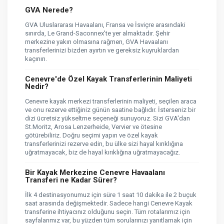
GVA Nerede?
GVA Uluslararası Havaalanı, Fransa ve İsviçre arasındaki
sınırda, Le Grand-Saconnex'te yer almaktadır. Şehir
merkezine yakın olmasına rağmen, GVA Havaalanı
transferlerinizi bizden ayırtın ve gereksiz kuyruklardan
kaçının.
Cenevre'de Özel Kayak Transferlerinin Maliyeti
Nedir?
Cenevre kayak merkezi transferlerinin maliyeti, seçilen araca
ve onu rezerve ettiğiniz günün saatine bağlıdır. İsterseniz bir
dizi ücretsiz yükseltme seçeneği sunuyoruz. Sizi GVA'dan
St.Moritz, Arosa Lenzerheide, Vervier ve ötesine
götürebiliriz. Doğru seçimi yapın ve özel kayak
transferlerinizi rezerve edin, bu ülke sizi hayal kırıklığına
uğratmayacak, biz de hayal kırıklığına uğratmayacağız.
Bir Kayak Merkezine Cenevre Havaalanı
Transferi ne Kadar Sürer?
İlk 4 destinasyonumuz için süre 1 saat 10 dakika ile 2 buçuk
saat arasında değişmektedir. Sadece hangi Cenevre Kayak
transferine ihtiyacınız olduğunu seçin. Tüm rotalarımız için
sayfalarımız var, bu yüzden tüm sorularınızı yanıtlamak için