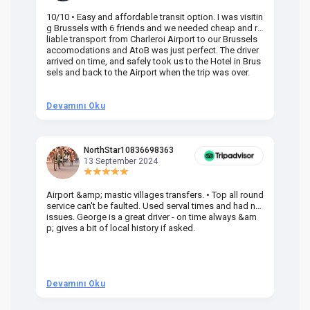
10/10 • Easy and affordable transit option. I was visitin
Am
g Brussels with 6 friends and we needed cheap and re
va
liable transport from Charleroi Airport to our Brussels
wa
accomodations and AtoB was just perfect. The driver
or
arrived on time, and safely took us to the Hotel in Brus
dr
sels and back to the Airport when the trip was over.
Devamını Oku
D
NorthStar10836698363
13 September 2024
Airport &amp; mastic villages transfers. • Top all round
Pr
service can't be faulted. Used serval times and had no
UK
issues. George is a great driver - on time always &am
em
p; gives a bit of local history if asked.
be
ra
t 
we
be
he
Devamını Oku
D
om
n 