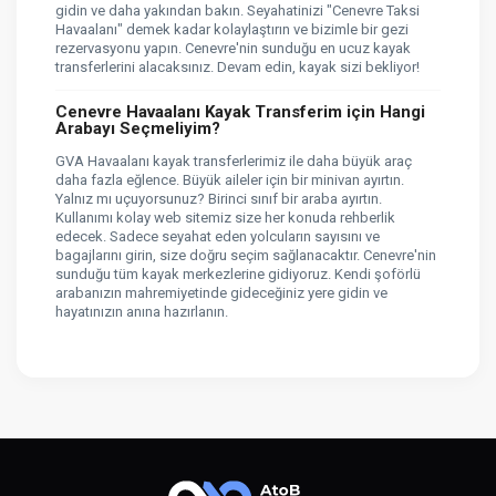
gidin ve daha yakından bakın. Seyahatinizi "Cenevre Taksi
Havaalanı" demek kadar kolaylaştırın ve bizimle bir gezi
rezervasyonu yapın. Cenevre'nin sunduğu en ucuz kayak
transferlerini alacaksınız. Devam edin, kayak sizi bekliyor!
Cenevre Havaalanı Kayak Transferim için Hangi
Arabayı Seçmeliyim?
GVA Havaalanı kayak transferlerimiz ile daha büyük araç
daha fazla eğlence. Büyük aileler için bir minivan ayırtın.
Yalnız mı uçuyorsunuz? Birinci sınıf bir araba ayırtın.
Kullanımı kolay web sitemiz size her konuda rehberlik
edecek. Sadece seyahat eden yolcuların sayısını ve
bagajlarını girin, size doğru seçim sağlanacaktır. Cenevre'nin
sunduğu tüm kayak merkezlerine gidiyoruz. Kendi şoförlü
arabanızın mahremiyetinde gideceğiniz yere gidin ve
hayatınızın anına hazırlanın.