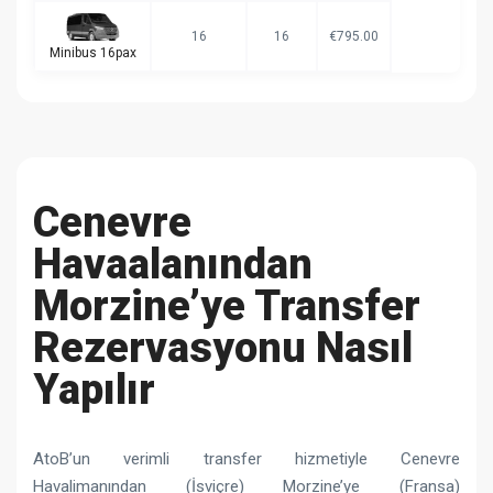
16
16
€795.00
Minibus 16pax
Cenevre
Havaalanından
Morzine’ye Transfer
Rezervasyonu Nasıl
Yapılır
AtoB’un verimli transfer hizmetiyle Cenevre
Havalimanından (İsviçre) Morzine’ye (Fransa)