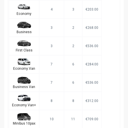
4
3
€203.00
Economy
3
2
€268.00
Business
3
2
€536.00
First Class
7
6
€284.00
Economy Van
7
6
€536.00
Business Van
8
8
€312.00
Economy Van+
10
11
€709.00
Minibus 10pax