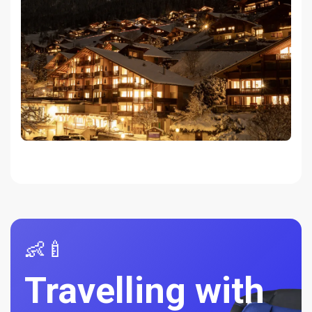
👶🍼
Travelling with