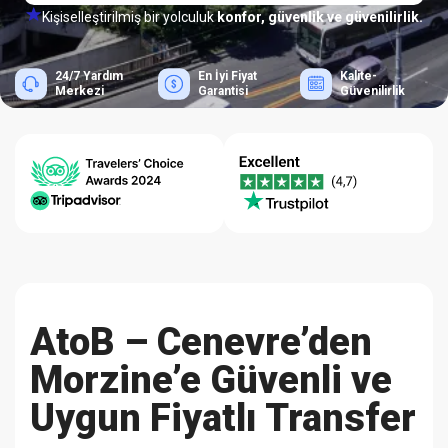
Kişiselleştirilmiş bir yolculuk
konfor, güvenlik ve güvenilirlik.
24/7 Yardım
En İyi Fiyat
Kalite-
Merkezi
Garantisi
Güvenilirlik
AtoB – Cenevre’den
Morzine’e Güvenli ve
Uygun Fiyatlı Transfer