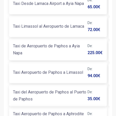
Taxi Desde Larnaca Airport a Ayia Napa
T
65.00
€
De
:
T
Taxi Limassol al Aeropuerto de Larnaca
72.00
€
E
Taxi de Aeropuerto de Paphos a Ayia
De
:
T
225.00
€
Napa
De
:
T
Taxi Aeropuerto de Paphos a Limassol
94.00
€
P
Taxi del Aeropuerto de Paphos al Puerto
De
:
T
35.00
€
de Paphos
Taxi Aeropuerto de Paphos a Aphrodite
De
: