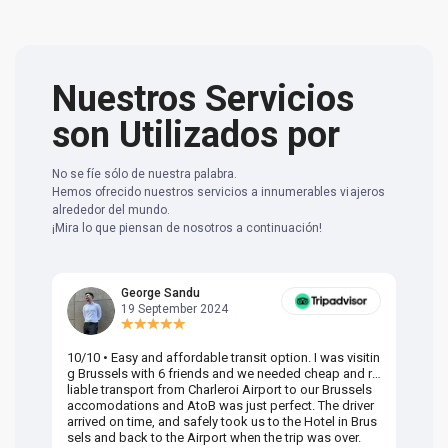
Nuestros Servicios
son Utilizados por
No se fíe sólo de nuestra palabra.
Hemos ofrecido nuestros servicios a innumerables viajeros
alrededor del mundo.
¡Mira lo que piensan de nosotros a continuación!
George Sandu
19 September 2024
10/10 • Easy and affordable transit option. I was visitin
Am
g Brussels with 6 friends and we needed cheap and re
va
liable transport from Charleroi Airport to our Brussels
wa
accomodations and AtoB was just perfect. The driver
or
arrived on time, and safely took us to the Hotel in Brus
dr
sels and back to the Airport when the trip was over.