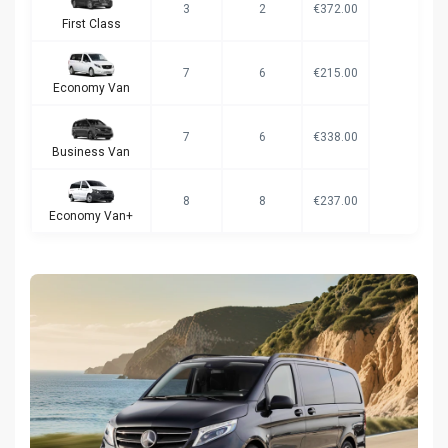
3
2
€372.00
First Class
7
6
€215.00
Economy Van
7
6
€338.00
Business Van
8
8
€237.00
Economy Van+