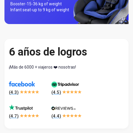
Booster-
15-36 kg of weight
Infant seat-
up to 9 kg of weight
6 años de logros
¡Más de 6000 + viajeros ❤️ nosotras!
(
4.3
)
(
4.5
)
(
4.7
)
(
4.4
)