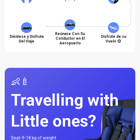
Reúnase Con Su
Siéntese y Disfrute
Disfrute de su
Conductor en El
Del Viaje
Vuelo 😊
Aeropuerto
👶🍼
Travelling with
Little ones?
Seat-
9-18 kg of weight