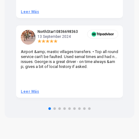
Leer Más
L
NorthStar10836698363
13 September 2024
Airport &amp; mastic villages transfers. • Top all round
Pr
service can't be faulted. Used serval times and had no
UK
issues. George is a great driver - on time always &am
em
p; gives a bit of local history if asked.
be
ra
t 
we
be
he
Leer Más
L
om
n 
re