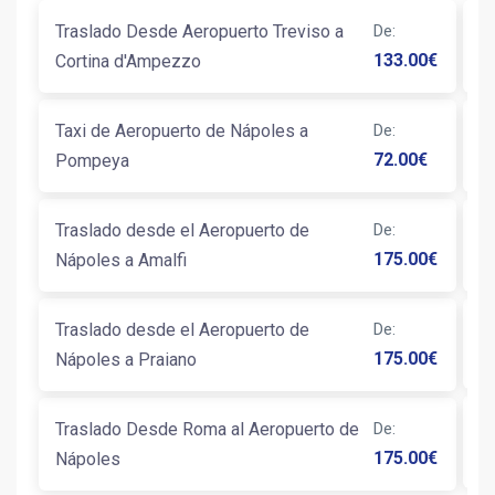
Traslado Desde Aeropuerto Treviso a
De
:
T
133.00
€
Cortina d'Ampezzo
G
Taxi de Aeropuerto de Nápoles a
De
:
T
72.00
€
Pompeya
C
Traslado desde el Aeropuerto de
De
:
T
175.00
€
Nápoles a Amalfi
Ca
Traslado desde el Aeropuerto de
De
:
T
175.00
€
Nápoles a Praiano
T
Traslado Desde Roma al Aeropuerto de
De
:
A
175.00
€
Nápoles