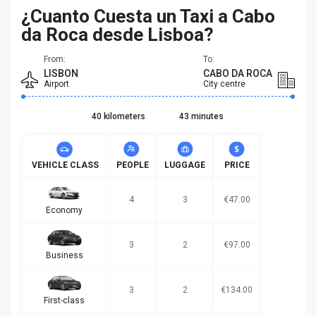
¿Cuanto Cuesta un Taxi a Cabo
da Roca desde Lisboa?
From:
To:
LISBON
CABO DA ROCA
Airport
City centre
40 kilometers
43 minutes
VEHICLE CLASS
PEOPLE
LUGGAGE
PRICE
4
3
€47.00
Economy
3
2
€97.00
Business
3
2
€134.00
First-class