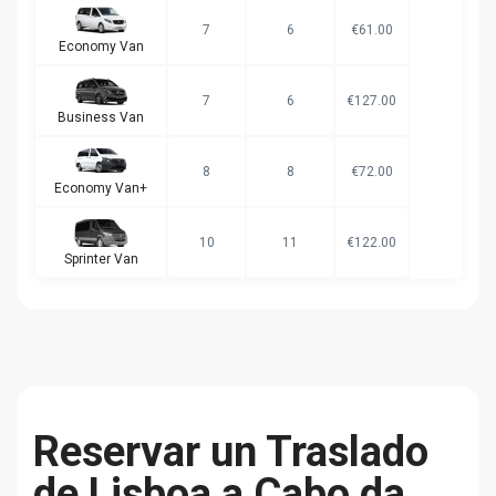
7
6
€61.00
Economy Van
7
6
€127.00
Business Van
8
8
€72.00
Economy Van+
10
11
€122.00
Sprinter Van
Reservar un Traslado
de Lisboa a Cabo da