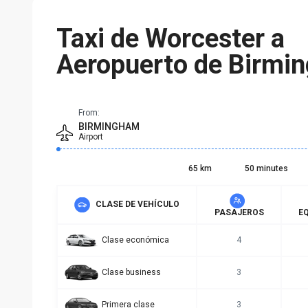
Taxi de Worcester a
Aeropuerto de Birmi
From:
BIRMINGHAM
Airport
65 km
50 minutes
CLASE DE VEHÍCULO
PASAJEROS
EQ
Clase económica
4
Clase business
3
Primera clase
3