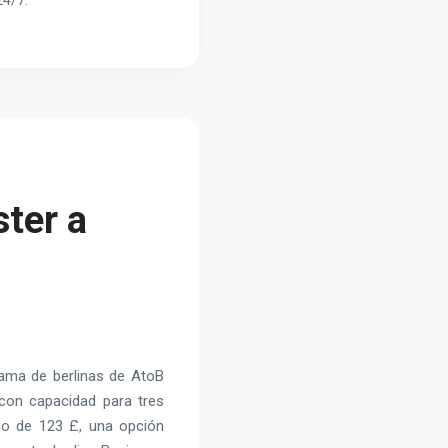
24/7.
ter a
gama de berlinas de AtoB
 con capacidad para tres
cio de 123 £, una opción