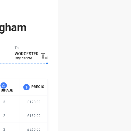
ngham
To:
WORCESTER
City centre
PRECIO
UIPAJE
3
£123.00
2
£182.00
2
£260.00