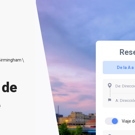
Rese
 Birmingham
De la A a 
 de
e
Viaje d