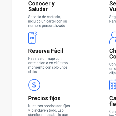
Conocer y
Se
Saludar
Vu
Servicio de cortesìa,
Seg
incluido un cartel con su
Par
nombre personalizado.
Reserva Fàcil
Ch
Co
Reserve un viaje con
antelaciòn o en el último
Con
momento con sólo unos
en c
clicks.
elija
Precios fijos
Ca
fl
Nuestros precios son fijos
y lo incluyen todo. Eso
Cen
significa que sabe lo que