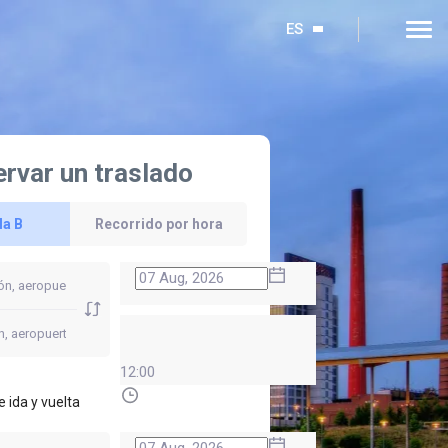
ES
rvar un traslado
la B
Recorrido por hora
12:00
e ida y vuelta