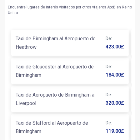
Encuentre lugares de interés visitados por otros viajeros AtoB en Reino
Unido
Taxi de Birmingham al Aeropuerto de
De
:
T
423.00
£
Heathrow
B
Taxi de Gloucester al Aeropuerto de
De
:
T
184.00
£
Birmingham
A
Taxi de Aeropuerto de Birmingham a
De
:
T
320.00
£
Liverpool
B
Taxi de Stafford al Aeropuerto de
De
:
T
119.00
£
Birmingham
B