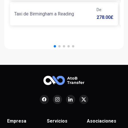
De
:
Taxi de Birmingham a Reading
T
278.00
£
Empresa
Servicios
Asociaciones