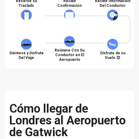
Reserve su
Recibir
Recibir Información
Traslado
Confirmación
Del Conductor
Reúnase Con Su
Siéntese y Disfrute
Disfrute de su
Conductor en El
Del Viaje
Vuelo 😊
Aeropuerto
Cómo llegar de
Londres al Аeropuerto
de Gatwick