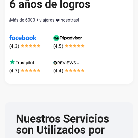
6 años de logros
¡Más de 6000 + viajeros ❤️ nosotras!
(
4.3
)
(
4.5
)
(
4.7
)
(
4.4
)
Nuestros Servicios
son Utilizados por