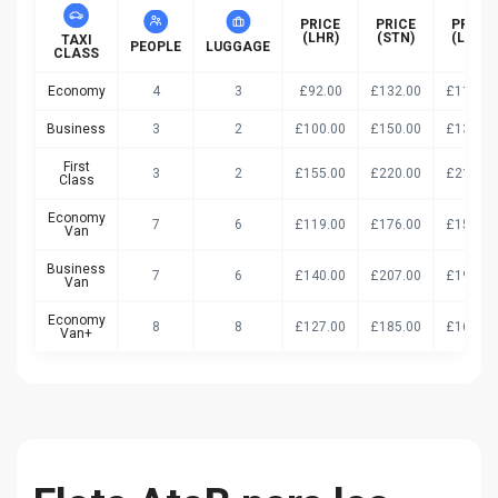
PRICE
PRICE
PRICE
(LHR)
(STN)
(LGW)
TAXI
PEOPLE
LUGGAGE
CLASS
Economy
4
3
£92.00
£132.00
£119.00
Business
3
2
£100.00
£150.00
£136.00
First
3
2
£155.00
£220.00
£211.00
Class
Economy
7
6
£119.00
£176.00
£158.00
Van
Business
7
6
£140.00
£207.00
£193.00
Van
Economy
8
8
£127.00
£185.00
£167.00
Van+