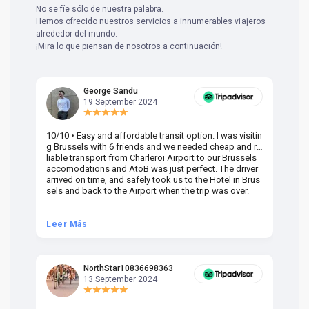
No se fíe sólo de nuestra palabra.
Hemos ofrecido nuestros servicios a innumerables viajeros
alrededor del mundo.
¡Mira lo que piensan de nosotros a continuación!
George Sandu
19 September 2024
10/10 • Easy and affordable transit option. I was visitin
Am
g Brussels with 6 friends and we needed cheap and re
va
liable transport from Charleroi Airport to our Brussels
wa
accomodations and AtoB was just perfect. The driver
or
arrived on time, and safely took us to the Hotel in Brus
dr
sels and back to the Airport when the trip was over.
Leer Más
L
NorthStar10836698363
13 September 2024