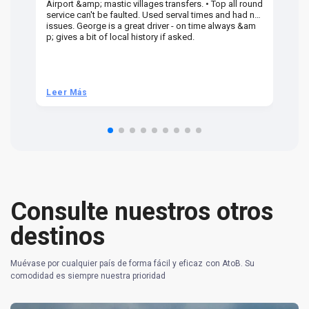
Airport &amp; mastic villages transfers. • Top all round
Pr
service can't be faulted. Used serval times and had no
UK
issues. George is a great driver - on time always &am
em
p; gives a bit of local history if asked.
be
ra
t 
we
be
he
Leer Más
L
om
n 
re
Consulte nuestros otros
destinos
Muévase por cualquier país de forma fácil y eficaz con AtoB. Su
comodidad es siempre nuestra prioridad