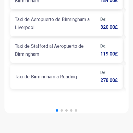
184.00
£
Birmingham
A
Taxi de Aeropuerto de Birmingham a
De
:
T
320.00
£
Liverpool
B
Taxi de Stafford al Aeropuerto de
De
:
T
119.00
£
Birmingham
B
De
:
Taxi de Birmingham a Reading
T
278.00
£