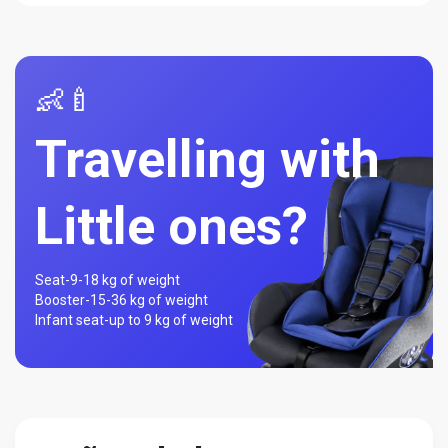
👶🍼
Travelling with
Little ones?
Seat-
9-18 kg of weight
Booster-
15-36 kg of weight
Infant seat-
up to 9 kg of weight