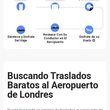
Reúnase Con Su
Siéntese y Disfrute
Disfrute de su
Conductor en El
Del Viaje
Vuelo 😊
Aeropuerto
Buscando Traslados
Baratos al Aeropuerto
de Londres
Si está buscando un servicio de traslados al aeropuerto de