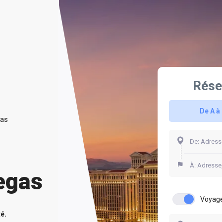
Rése
De A à
gas
egas
Voyage
té.