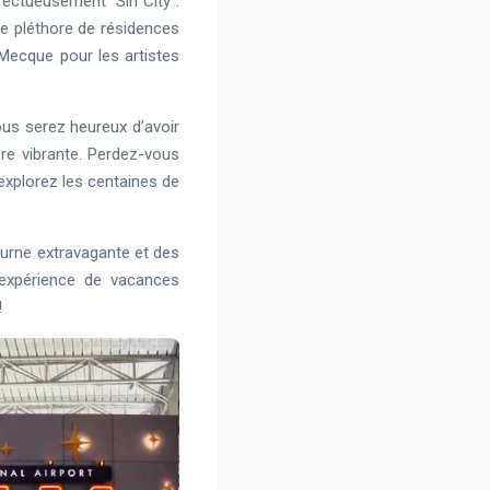
ffectueusement “Sin City”.
une pléthore de résidences
 Mecque pour les artistes
ous serez heureux d’avoir
hère vibrante. Perdez-vous
explorez les centaines de
turne extravagante et des
l’expérience de vacances
!