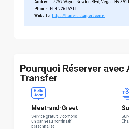
Address:
5757 Wayne Newton Blvd, Vegas, NV 8911
Phone:
+17022615211
Website:
https://harryreidairport.com/
Pourquoi Réserver avec
Transfer
Meet-and-Greet
Su
Service gratuit, y compris
Suiv
un panneau nominatif
Cha
personnalisé.