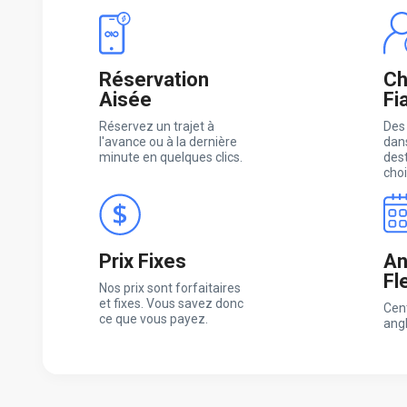
Réservation
Ch
Aisée
Fi
Réservez un trajet à
Des
l'avance ou à la dernière
dans
minute en quelques clics.
des
choi
Prix Fixes
An
Fl
Nos prix sont forfaitaires
et fixes. Vous savez donc
Cen
ce que vous payez.
ang