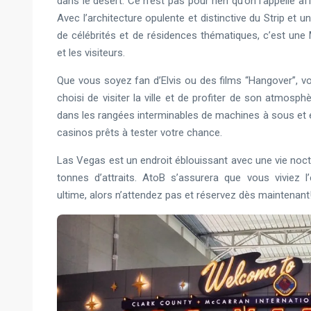
dans le désert. Ce n’est pas pour rien qu’on l’appelle a
Avec l’architecture opulente et distinctive du Strip et 
de célébrités et de résidences thématiques, c’est une
et les visiteurs.
Que vous soyez fan d’Elvis ou des films “Hangover”, v
choisi de visiter la ville et de profiter de son atmosp
dans les rangées interminables de machines à sous et 
casinos prêts à tester votre chance.
Las Vegas est un endroit éblouissant avec une vie noc
tonnes d’attraits. AtoB s’assurera que vous viviez 
ultime, alors n’attendez pas et réservez dès maintenant