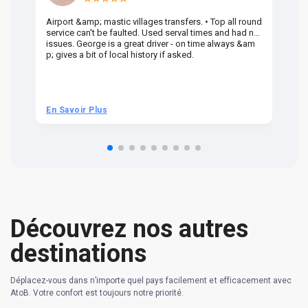
Airport &amp; mastic villages transfers. • Top all round
Pr
service can't be faulted. Used serval times and had no
UK
issues. George is a great driver - on time always &am
em
p; gives a bit of local history if asked.
be
ra
t 
we
be
he
En Savoir Plus
En
om
n 
re
Découvrez nos autres
destinations
Déplacez-vous dans n’importe quel pays facilement et efficacement avec
AtoB. Votre confort est toujours notre priorité.