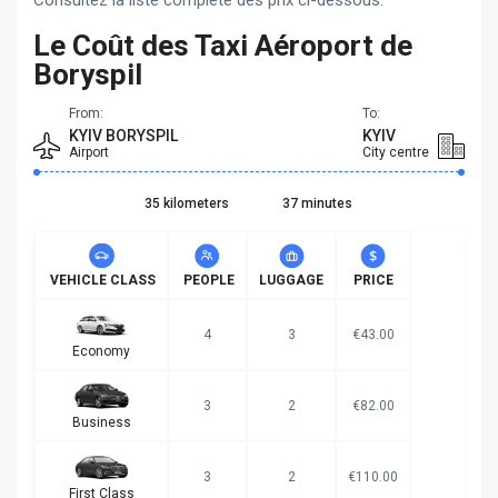
Consultez la liste complète des prix ci-dessous.
Le Coût des Taxi Aéroport de
Boryspil
From:
To:
KYIV BORYSPIL
KYIV
Airport
City centre
35 kilometers
37 minutes
VEHICLE CLASS
PEOPLE
LUGGAGE
PRICE
4
3
€43.00
Economy
3
2
€82.00
Business
3
2
€110.00
First Class