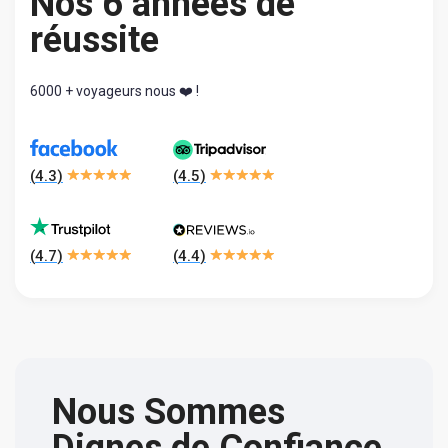
Nos 6 années de
réussite
6000 + voyageurs nous ❤️ !
(
4.3
)
(
4.5
)
(
4.7
)
(
4.4
)
Nous Sommes