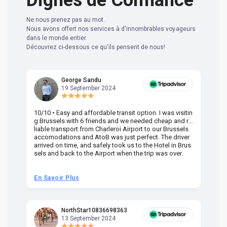
Dignes de Confiance
Ne nous prenez pas au mot.
Nous avons offert nos services à d'innombrables voyageurs
dans le monde entier.
Découvrez ci-dessous ce qu'ils pensent de nous!
George Sandu
19 September 2024
10/10 • Easy and affordable transit option. I was visitin
Am
g Brussels with 6 friends and we needed cheap and re
va
liable transport from Charleroi Airport to our Brussels
wa
accomodations and AtoB was just perfect. The driver
or
arrived on time, and safely took us to the Hotel in Brus
dr
sels and back to the Airport when the trip was over.
En Savoir Plus
En
NorthStar10836698363
13 September 2024