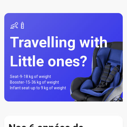
👶🍼
Travelling with
Little ones?
Seat-
9-18 kg of weight
Booster-
15-36 kg of weight
Infant seat-
up to 9 kg of weight