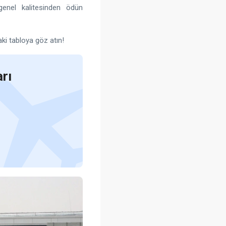
genel kalitesinden ödün
aki tabloya göz atın!
rı