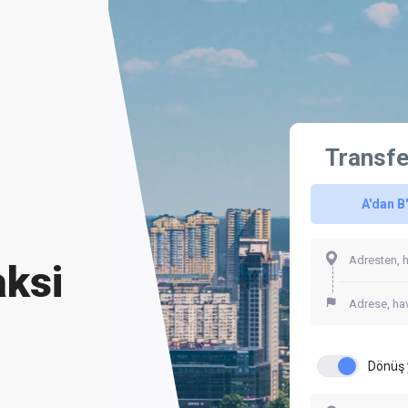
Transfe
A'dan B
aksi
Dönüş 