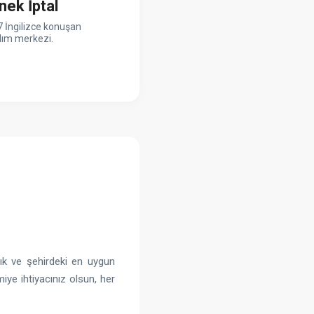
nek İptal
 İngilizce konuşan
dım merkezi.
dık ve şehirdeki en uygun
miye ihtiyacınız olsun, her