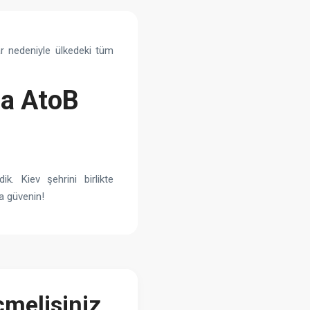
r nedeniyle ülkedeki tüm
na AtoB
ik. Kiev şehrini birlikte
a güvenin!
melisiniz