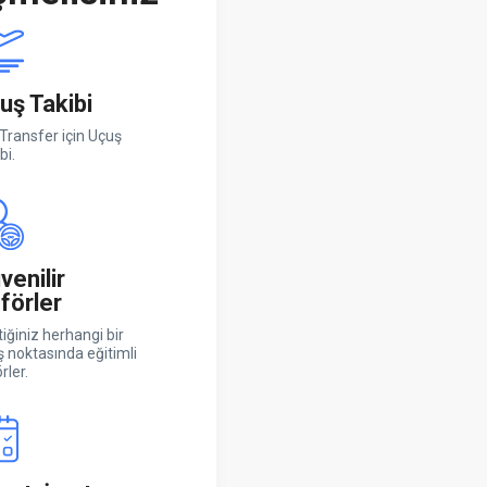
uş Takibi
Transfer için Uçuş
bi.
venilir
förler
iğiniz herhangi bir
ş noktasında eğitimli
rler.