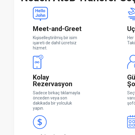
Meet-and-Greet
Uç
Kişiselleştirilmiş bir isim
Her 
işareti de dahil ücretsiz
Taki
hizmet.
Kolay
Gü
Rezervasyon
Şo
Sadece birkaç tıklamayla
Seçt
önceden veya son
varı
dakikada bir yolculuk
şofö
yapın.