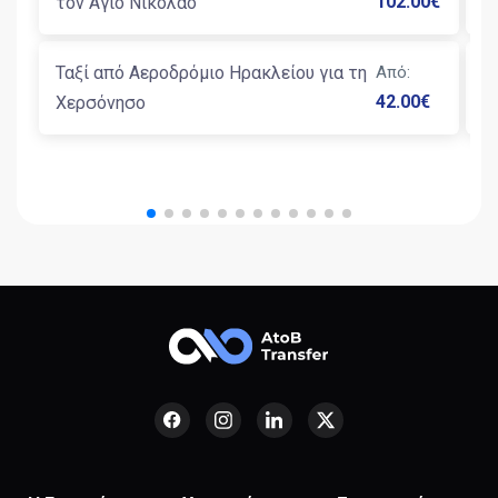
102.00
€
τον Άγιο Νικόλαο
Κ
Ταξί από Αεροδρόμιο Ηρακλείου για τη
Από
:
Τ
42.00
€
Χερσόνησο
τ