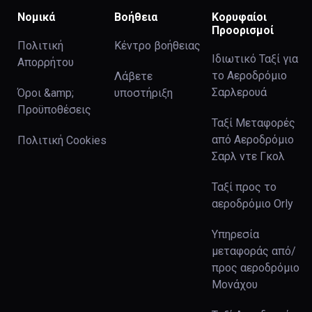
Νομικά
Βοήθεια
Κορυφαίοι
Προορισμοί
Πολιτική
Κέντρο βοήθειας
Ιδιωτικό Ταξί για
Απορρήτου
το Αεροδρόμιο
Λάβετε
Σαρλερουά
Όροι &amp;
υποστήριξη
Προϋποθέσεις
Ταξί Μεταφορές
από Αεροδρόμιο
Πολιτική Cookies
Σαρλ ντε Γκολ
Ταξί προς το
αεροδρόμιο Orly
Υπηρεσία
μεταφοράς από/
προς αεροδρόμιο
Μονάχου