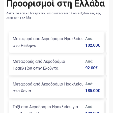
Προορισμοί στη Ελλάδα
Δείτε τα τοπικά hotspot που επισκέπτονται άλλοι ταξιδιώτες της
AtoB στη Ελλάδα
Μεταφορά από Αεροδρόμιο Ηρακλείου
Από
:
Τ
102.00
€
στο Ρέθυμνο
Η
Μεταφορές από Αεροδρόμιο
Από
:
Τ
92.00
€
Ηρακλείου στην Ελούντα
Μ
Μεταφορά από Αεροδρόμιο Ηρακλείου
Από
:
Τ
185.00
€
στα Χανιά
Κ
Ταξί από Αεροδρόμιο Ηρακλείου για
Από
:
Τ