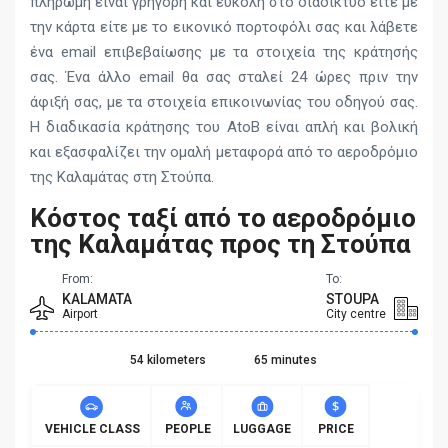
πληρωμή είναι γρήγορη και εύκολη στο διαδίκτυο είτε με
την κάρτα είτε με το εικονικό πορτοφόλι σας και λάβετε
ένα email επιβεβαίωσης με τα στοιχεία της κράτησής
σας. Ένα άλλο email θα σας σταλεί 24 ώρες πριν την
άφιξή σας, με τα στοιχεία επικοινωνίας του οδηγού σας.
Η διαδικασία κράτησης του AtoB είναι απλή και βολική
και εξασφαλίζει την ομαλή μεταφορά από το αεροδρόμιο
της Καλαμάτας στη Στούπα.
Κόστος ταξί από το αεροδρόμιο
της Καλαμάτας προς τη Στούπα
From:
To:
KALAMATA
STOUPA
Airport
City centre
54 kilometers
65 minutes
VEHICLE CLASS
PEOPLE
LUGGAGE
PRICE