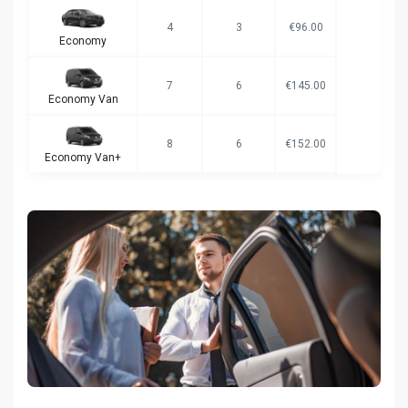
4
3
€96.00
Economy
7
6
€145.00
Economy Van
8
6
€152.00
Economy Van+