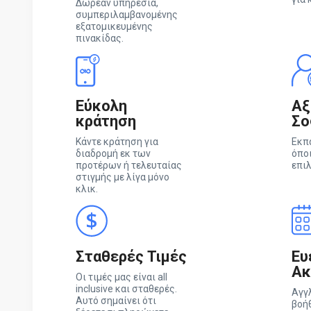
Δωρεάν υπηρεσία,
συμπεριλαμβανομένης
εξατομικευμένης
πινακίδας.
Εύκολη
Αξ
κράτηση
Σο
Κάντε κράτηση για
Εκπ
διαδρομή εκ των
όπο
προτέρων ή τελευταίας
επιλ
στιγμής με λίγα μόνο
κλικ.
Σταθερές Τιμές
Ευ
Ακ
Οι τιμές μας είναι all
inclusive και σταθερές.
Αγγ
Αυτό σημαίνει ότι
βοήθ