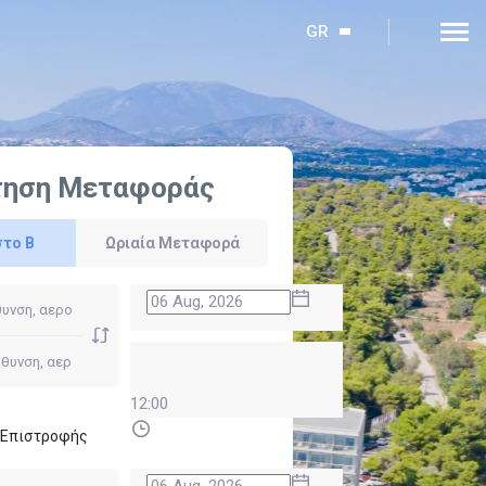
GR
τηση Μεταφοράς
στο Β
Ωριαία Μεταφορά
12:00
ι Επιστροφής