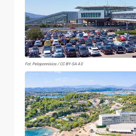
Fot. Peloponnisios / CC BY-SA 4.0