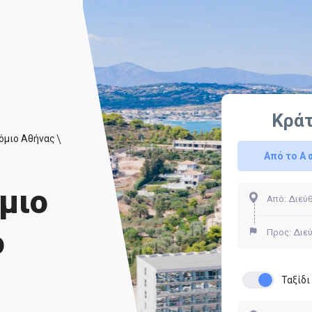
Κρά
όμιο Αθήνας
Από το Α 
μιο
ο
Ταξίδ