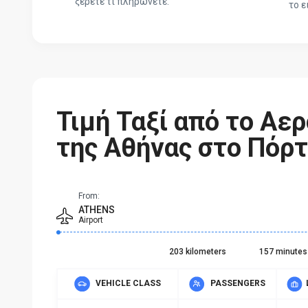
ξέρετε τι πληρώνετε.
το 
Τιμή Ταξί από το Αε
της Αθήνας στο Πόρτ
From:
ATHENS
Airport
203 kilometers
157 minutes
VEHICLE CLASS
PASSENGERS