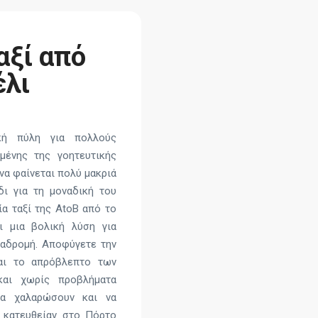
αξί από
έλι
κή πύλη για πολλούς
μένης της γοητευτικής
να φαίνεται πολύ μακριά
δι για τη μοναδική του
α ταξί της AtoB από το
 μια βολική λύση για
ιαδρομή. Αποφύγετε την
αι το απρόβλεπτο των
και χωρίς προβλήματα
να χαλαρώσουν και να
ι κατευθείαν στο Πόρτο