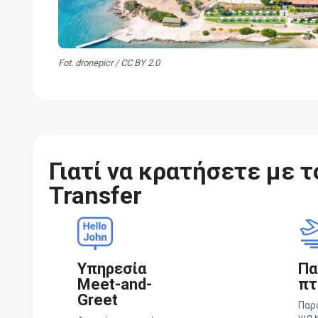
Fot. dronepicr / CC BY 2.0
Γιατί να κρατήσετε με τ
Transfer
Υπηρεσία
Πα
Meet-and-
πτ
Greet
Παρ
για 