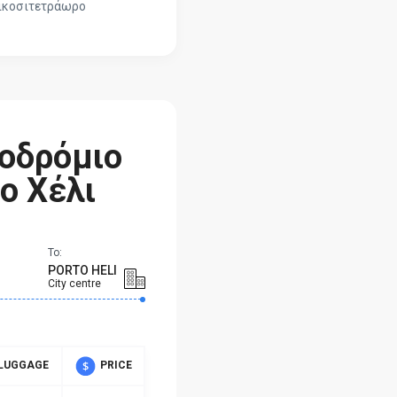
εικοσιτετράωρο
ροδρόμιο
ο Χέλι
To:
PORTO HELI
City centre
LUGGAGE
PRICE