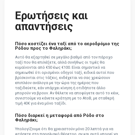
Ερωτήσεις και
απαντήσεις
Πόσο κοστίζει ένα ταξί από το αεροδρόμιο της
Ρόδου προς το Φαληράκι;
Αυτό θα εξαρτηθεί σε μεγάλο βαθμό από τον πάροχο
ταξί που θα επιλέξετε, αλλά συνήθως οι τιμές θα
κυμαίνονται από €50 έως €100. Είναι σημαντικό να
σημειωθεί ότι ορισμένοι οδηγοί ταξί, ειδικά αυτοί που
βρίσκονται στις τάξεις, ενδέχεται να σας χρεώσουν
επιπλέον ανάλογα με την ώρα της ημέρας που
ταξιδεύετε, εάν υπάρχει κίνηση ή οτιδήποτε άλλο
μπορούν να βρουν. Αν θέλετε να αποφύγετε αυτό το κέικ,
συνιστούμε να κάνετε κράτηση με το AtoB, με σταθερή
τιμή 40€ για ένα μόνο ταξίδι.
Πόσο διαρκεί η μεταφορά από Ρόδο στο
Φαληράκι;
Υπολογίζουμε ότι θα χρειαστούν μόνο 20 λεπτά για να
φτάσετε στο παραλιακό θέρετρο, αν και αυτό μπορεί να