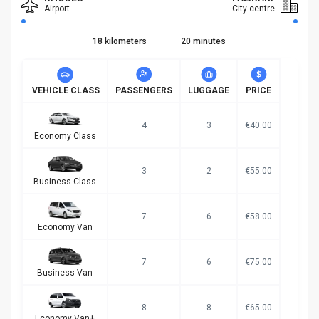
Airport
City centre
18 kilometers
20 minutes
VEHICLE CLASS
PASSENGERS
LUGGAGE
PRICE
4
3
€40.00
Economy Class
3
2
€55.00
Business Class
7
6
€58.00
Economy Van
7
6
€75.00
Business Van
8
8
€65.00
Economy Van+