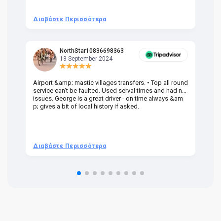
Διαβάστε Περισσότερα
Δ
NorthStar10836698363
13 September 2024
Airport &amp; mastic villages transfers. • Top all round
Pr
service can't be faulted. Used serval times and had no
UK
issues. George is a great driver - on time always &am
em
p; gives a bit of local history if asked.
be
ra
t 
we
be
he
Διαβάστε Περισσότερα
Δ
om
n 
re