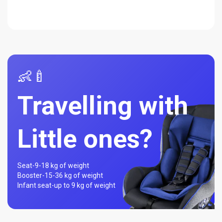
👶🍼
Travelling with
Little ones?
Seat-
9-18 kg of weight
Booster-
15-36 kg of weight
Infant seat-
up to 9 kg of weight