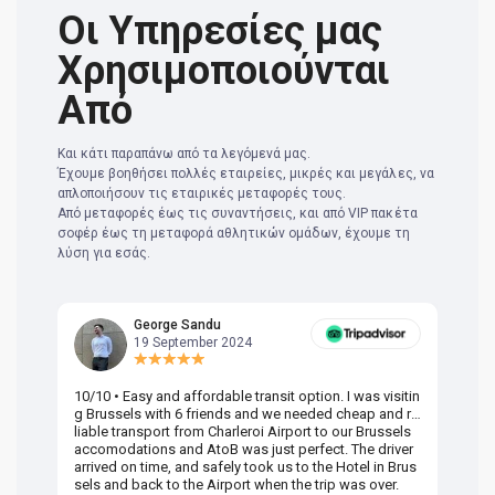
Οι Υπηρεσίες μας
Χρησιμοποιούνται
Από
Και κάτι παραπάνω από τα λεγόμενά μας.
Έχουμε βοηθήσει πολλές εταιρείες, μικρές και μεγάλες, να
απλοποιήσουν τις εταιρικές μεταφορές τους.
Από μεταφορές έως τις συναντήσεις, και από VIP πακέτα
σοφέρ έως τη μεταφορά αθλητικών ομάδων, έχουμε τη
λύση για εσάς.
George Sandu
19 September 2024
10/10 • Easy and affordable transit option. I was visitin
Am
g Brussels with 6 friends and we needed cheap and re
va
liable transport from Charleroi Airport to our Brussels
wa
accomodations and AtoB was just perfect. The driver
or
arrived on time, and safely took us to the Hotel in Brus
dr
sels and back to the Airport when the trip was over.