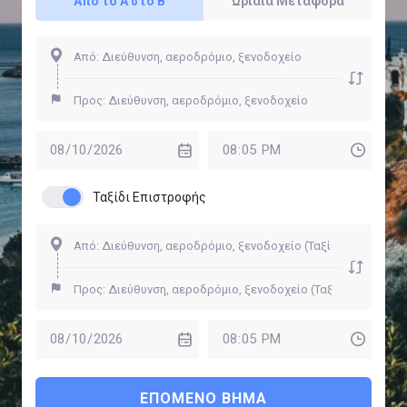
Από το Α στο Β
Ωριαία Μεταφορά
Ταξίδι Επιστροφής
ΕΠΌΜΕΝΟ ΒΉΜΑ