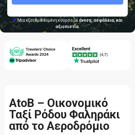
Μια εξατομικευμένη κούρσα με
άνεση, ασφάλεια, και
αξιοπιστία.
Κέντρο
Εγγύηση
Ποιότητα-
βοήθειας
Χαμηλότερης
Αξιοπιστία
24/7
Τιμής
AtoB – Οικονομικό
Ταξί Ρόδου Φαληράκι
από το Αεροδρόμιο