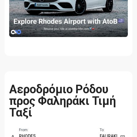
Αεροδρόμιο Ρόδου
προς Φαληράκι Τιμή
Ταξί
From:
To:
RHODES
FALIRAKI