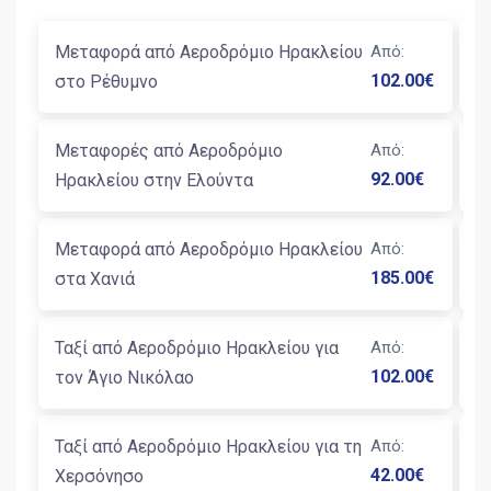
Μεταφορά από Αεροδρόμιο Ηρακλείου
Από
:
Τ
102.00
€
στο Ρέθυμνο
Η
Μεταφορές από Αεροδρόμιο
Από
:
Τ
92.00
€
Ηρακλείου στην Ελούντα
Μ
Μεταφορά από Αεροδρόμιο Ηρακλείου
Από
:
Τ
185.00
€
στα Χανιά
Κ
Ταξί από Αεροδρόμιο Ηρακλείου για
Από
:
Τ
102.00
€
τον Άγιο Νικόλαο
Κ
Ταξί από Αεροδρόμιο Ηρακλείου για τη
Από
:
Τ
42.00
€
Χερσόνησο
τ