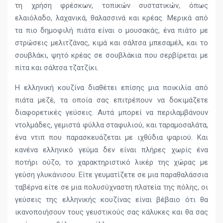
τη χρήση φρέσκων, τοπικών συστατικών, όπως
ελαιόλαδο, λαχανικά, θαλασσινά και κρέας. Μερικά από
τα πιο δημοφιλή πιάτα είναι ο μουσακάς, ένα πιάτο με
στρώσεις μελιτζάνας, κιμά και σάλτσα μπεσαμέλ, και το
σουβλάκι, ψητό κρέας σε σουβλάκια που σερβίρεται με
πίτα και σάλτσα τζατζίκι.
Η ελληνική κουζίνα διαθέτει επίσης μια ποικιλία από
πιάτα μεζέ, τα οποία σας επιτρέπουν να δοκιμάζετε
διαφορετικές γεύσεις. Αυτά μπορεί να περιλαμβάνουν
ντολμάδες, γεμιστά φύλλα σταφυλιού, και ταραμοσαλάτα,
ένα ντιπ που παρασκευάζεται με ιχθύδια ψαριού. Και
κανένα ελληνικό γεύμα δεν είναι πλήρες χωρίς ένα
ποτήρι ούζο, το χαρακτηριστικό λικέρ της χώρας με
γεύση γλυκάνισου. Είτε γευματίζετε σε μια παραθαλάσσια
ταβέρνα είτε σε μια πολυσύχναστη πλατεία της πόλης, οι
γεύσεις της ελληνικής κουζίνας είναι βέβαιο ότι θα
ικανοποιήσουν τους γευστικούς σας κάλυκες και θα σας