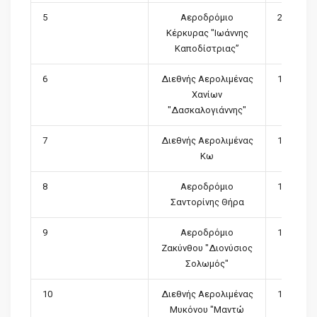
5
Αεροδρόμιο
2,044,704
Κέρκυρας "Ιωάννης
Καποδίστριας”
6
Διεθνής Αερολιμένας
1,795,236
Χανίων
"Δασκαλογιάννης"
7
Διεθνής Αερολιμένας
1,574,518
Κω
8
Αεροδρόμιο
1,546,584
Σαντορίνης Θήρα
9
Αεροδρόμιο
1,012,913
Ζακύνθου "Διονύσιος
Σολωμός"
10
Διεθνής Αερολιμένας
1,052,080
Μυκόνου "Μαντώ