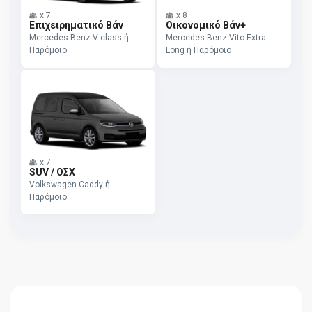
x
7
x
8
Επιχειρηματικό Βάν
Οικονομικό Βάν+
Mercedes Benz V class ή
Mercedes Benz Vito Extra
Παρόμοιο
Long ή Παρόμοιο
x
7
SUV / ΟΣΧ
Volkswagen Caddy ή
Παρόμοιο