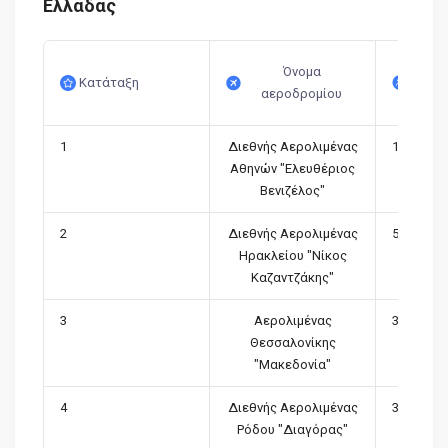
Ελλάδας
Όνομα
Κατάταξη
Αριθμ
αεροδρομίου
1
Διεθνής Αερολιμένας
12,345,78
Αθηνών "Ελευθέριος
Βενιζέλος"
2
Διεθνής Αερολιμένας
5,046,236
Ηρακλείου "Νίκος
Καζαντζάκης"
3
Αερολιμένας
3,449,658
Θεσσαλονίκης
"Μακεδονία"
4
Διεθνής Αερολιμένας
3,336,614
Ρόδου "Διαγόρας"