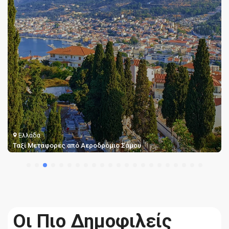
Ελλάδα
Ταξί Μεταφορές από Αεροδρόμιο Σάμου
Οι Πιο Δημοφιλείς