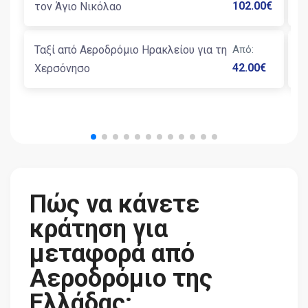
102.00
€
τον Άγιο Νικόλαο
Κ
Ταξί από Αεροδρόμιο Ηρακλείου για τη
Από
:
Τ
42.00
€
Χερσόνησο
τ
Πώς να κάνετε
κράτηση για
μεταφορά από
Αεροδρόμιο της
Ελλάδας;