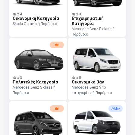
x
4
x
3
Οικονομική Κατηγορία
Επιχειρηματική
Κατηγορία
Skoda Octavia ή Παρόμοιο
Mercedes Benz E class ή
Παρόμοιο
x
3
x
8
Πολυτελές Κατηγορία
Οικονομικό Βάν
Mercedes Benz S class ή
Mercedes Benz Vito
Παρόμοιο
κατηγορίας ή Παρόμοιο
Max