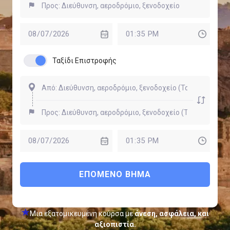
Ταξίδι Επιστροφής
ΕΠΌΜΕΝΟ ΒΉΜΑ
Μια εξατομικευμένη κούρσα με
άνεση, ασφάλεια, και
αξιοπιστία.