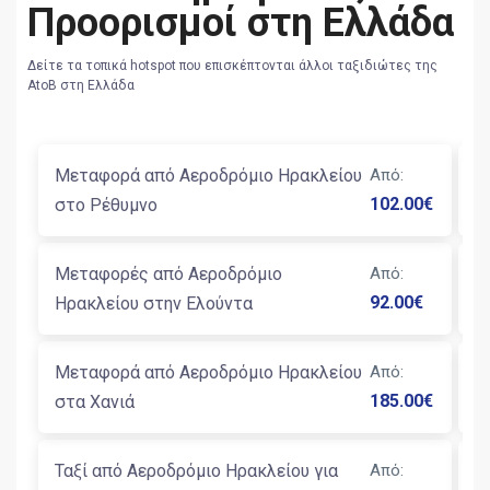
Προορισμοί στη Ελλάδα
Δείτε τα τοπικά hotspot που επισκέπτονται άλλοι ταξιδιώτες της
AtoB στη Ελλάδα
Μεταφορά από Αεροδρόμιο Ηρακλείου
Από
:
Τ
102.00
€
στο Ρέθυμνο
Η
Μεταφορές από Αεροδρόμιο
Από
:
Τ
92.00
€
Ηρακλείου στην Ελούντα
Μ
Μεταφορά από Αεροδρόμιο Ηρακλείου
Από
:
Τ
185.00
€
στα Χανιά
Κ
Ταξί από Αεροδρόμιο Ηρακλείου για
Από
:
Τ