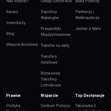
Nas Wybrać?
Usługi Szoferskie
Biura Podróży
Kariery
Transfery
Partnerzy i
Wakacyjne
Webmasterzy
Inwestorzy
Przejażdżki
Jechać z Nami
Blog
Międzymiastowe
Miejsca docelowe
Transfer na narty
Transfery
Hotelowe
Biznesowe
Transfery
Lotniskowe
Prawne
Wsparcie
Top Destynacje
Polityka
Centrum Pomocy
Taksówka z