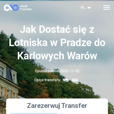
PL
Jak Dostać się z
Lotniska w Pradze do
Karlowych Warów
Opublikowane
:
2023-11-02
Opcje transferu
:
Zarezerwuj Transfer