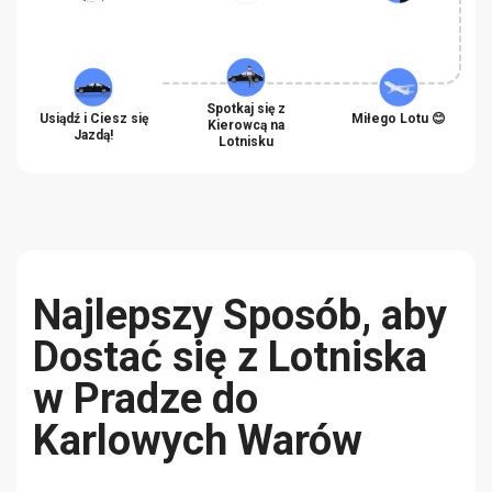
Spotkaj się z
Usiądź i Ciesz się
Miłego Lotu 😊
Kierowcą na
Jazdą!
Lotnisku
Najlepszy Sposób, aby
Dostać się z Lotniska
w Pradze do
Karlowych Warów