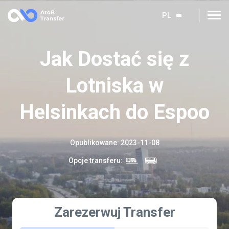
PL
Jak Dostać się z
Lotniska w
Helsinkach do Espoo
Opublikowane
:
2023-11-08
Opcje transferu
:
Zarezerwuj Transfer