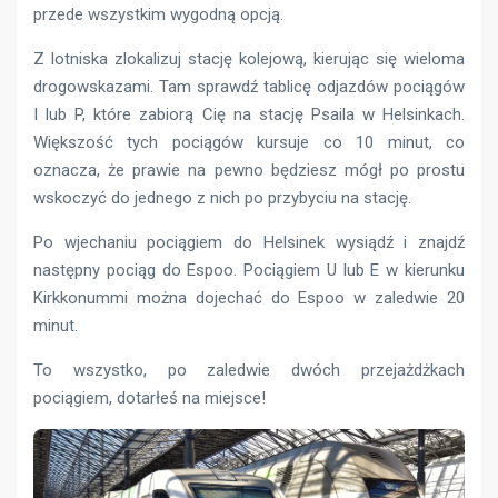
przede wszystkim wygodną opcją.
Z lotniska zlokalizuj stację kolejową, kierując się wieloma
drogowskazami. Tam sprawdź tablicę odjazdów pociągów
I lub P, które zabiorą Cię na stację Psaila w Helsinkach.
Większość tych pociągów kursuje co 10 minut, co
oznacza, że ​​prawie na pewno będziesz mógł po prostu
wskoczyć do jednego z nich po przybyciu na stację.
Po wjechaniu pociągiem do Helsinek wysiądź i znajdź
następny pociąg do Espoo. Pociągiem U lub E w kierunku
Kirkkonummi można dojechać do Espoo w zaledwie 20
minut.
To wszystko, po zaledwie dwóch przejażdżkach
pociągiem, dotarłeś na miejsce!