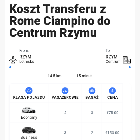
Koszt Transferu z
Rome Ciampino do
Centrum Rzymu
From:
To:
RZYM
RZYM
Lotnisko
Centrum
14.5 km
15 minut
KLASA POJAZDU
PASAŻEROWIE
BAGAŻ
CENA
4
3
€75.00
Economy
3
2
€153.00
Business