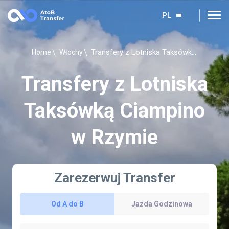
PL
Transfery z Lotniska Taksówką Ciampino w Rzymie
Home
Włochy
Transfery z Lotniska
Taksówką Ciampino
w Rzymie
Zarezerwuj Transfer
Od A do B
Jazda Godzinowa