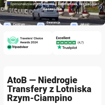
Spersonalizowana przejażdżka:
komfortowa, bezpieczna i
niezawodna.
Gwarancja
Centrum
Jakość-
Najniższej
Pomocy 24/7
Niezawodność
Ceny
AtoB — Niedrogie
Transfery z Lotniska
Rzym-Ciampino