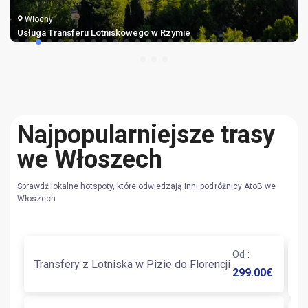
Włochy
Usługa Transferu Lotniskowego w Rzymie
Najpopularniejsze trasy
we Włoszech
Sprawdź lokalne hotspoty, które odwiedzają inni podróżnicy AtoB we
Włoszech
Od
:
Transfery z Lotniska w Pizie do Florencji
T
299.00
€