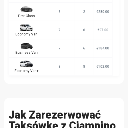
3
2
€280.00
First Class
7
6
€97.00
Economy Van
7
6
€184.00
Business Van
8
8
€102.00
Economy Van+
Jak Zarezerwować
Taksówkę z Ciampino