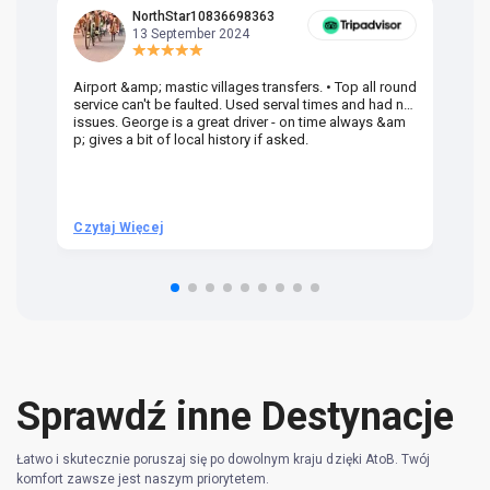
NorthStar10836698363
13 September 2024
Airport &amp; mastic villages transfers. • Top all round
Pr
service can't be faulted. Used serval times and had no
UK
issues. George is a great driver - on time always &am
em
p; gives a bit of local history if asked.
be
ra
t 
we
be
he
Czytaj Więcej
Cz
om
n 
re
Sprawdź inne Destynacje
Łatwo i skutecznie poruszaj się po dowolnym kraju dzięki AtoB. Twój
komfort zawsze jest naszym priorytetem.