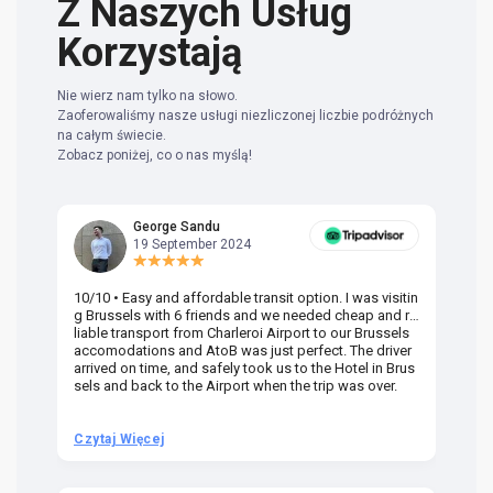
Z Naszych Usług
Korzystają
Nie wierz nam tylko na słowo.
Zaoferowaliśmy nasze usługi niezliczonej liczbie podróżnych
na całym świecie.
Zobacz poniżej, co o nas myślą!
George Sandu
19 September 2024
10/10 • Easy and affordable transit option. I was visitin
Am
g Brussels with 6 friends and we needed cheap and re
va
liable transport from Charleroi Airport to our Brussels
wa
accomodations and AtoB was just perfect. The driver
or
arrived on time, and safely took us to the Hotel in Brus
dr
sels and back to the Airport when the trip was over.
Czytaj Więcej
Cz