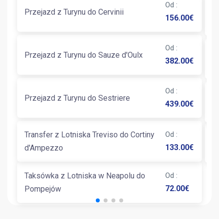
Od
:
T
Przejazd z Turynu do Cervinii
156.00
€
P
Od
:
Przejazd z Turynu do Sauze d'Oulx
T
382.00
€
Od
:
T
Przejazd z Turynu do Sestriere
439.00
€
P
Transfer z Lotniska Treviso do Cortiny
Od
:
T
133.00
€
d'Ampezzo
Taksówka z Lotniska w Neapolu do
Od
:
72.00
€
Pompejów