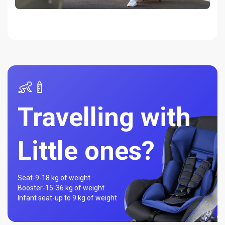
👶🍼
Travelling with
Little ones?
Seat-
9-18 kg of weight
Booster-
15-36 kg of weight
Infant seat-
up to 9 kg of weight