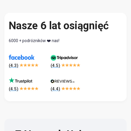
Nasze 6 lat osiągnięć
6000 + podróżników ❤️ nas!
(
4.3
)
(
4.5
)
(
4.5
)
(
4.4
)