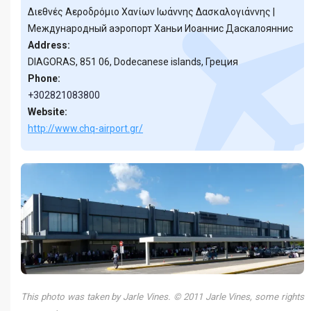
Διεθνές Αεροδρόμιο Χανίων Ιωάννης Δασκαλογιάννης |
Международный аэропорт Ханьи Иоаннис Даскалояннис
Address:
DIAGORAS, 851 06, Dodecanese islands, Греция
Phone:
+302821083800
Website:
http://www.chq-airport.gr/
This photo was taken by Jarle Vines. © 2011 Jarle Vines, some rights