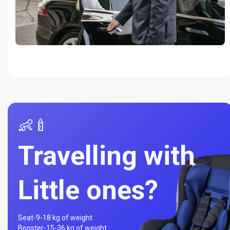
👶🍼
Travelling with
Little ones?
Seat-
9-18 kg of weight
Booster-
15-36 kg of weight