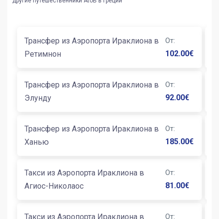
другие путешественники AtoB в Греции
Трансфер из Аэропорта Ираклиона в
От
:
Т
102.00
€
Ретимнон
И
Трансфер из Аэропорта Ираклиона в
От
:
Т
92.00
€
Элунду
М
Трансфер из Аэропорта Ираклиона в
От
:
Т
185.00
€
Ханью
К
Такси из Аэропорта Ираклиона в
От
:
Т
81.00
€
Агиос-Николаос
К
Такси из Аэропорта Ираклиона в
От
:
Т