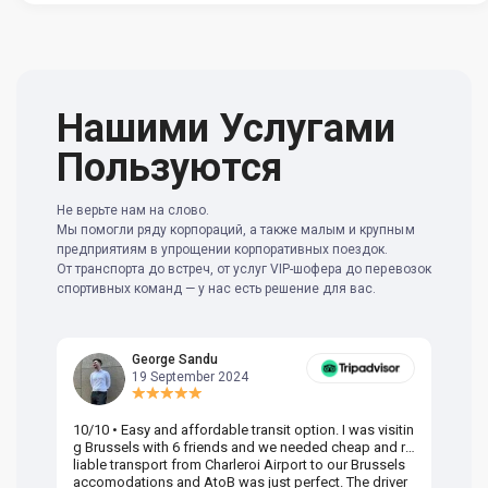
Нашими Услугами
Пользуются
Не верьте нам на слово.
Мы помогли ряду корпораций, а также малым и крупным
предприятиям в упрощении корпоративных поездок.
От транспорта до встреч, от услуг VIP-шофера до перевозок
спортивных команд — у нас есть решение для вас.
George Sandu
19 September 2024
10/10 • Easy and affordable transit option. I was visitin
Am
g Brussels with 6 friends and we needed cheap and re
va
liable transport from Charleroi Airport to our Brussels
wa
accomodations and AtoB was just perfect. The driver
or