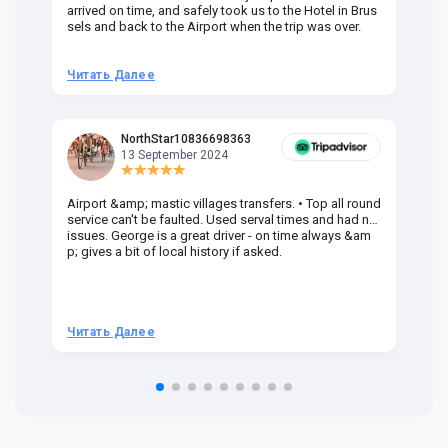
arrived on time, and safely took us to the Hotel in Brus
dr
sels and back to the Airport when the trip was over.
Читать Далее
Ч
NorthStar10836698363
13 September 2024
Airport &amp; mastic villages transfers. • Top all round
Pr
service can't be faulted. Used serval times and had no
UK
issues. George is a great driver - on time always &am
em
p; gives a bit of local history if asked.
be
ra
t 
we
be
he
Читать Далее
Ч
om
n 
re