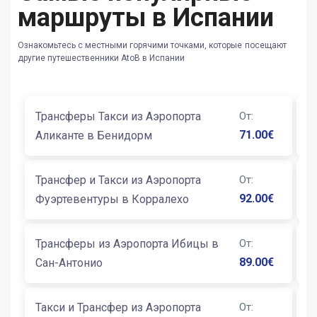
маршруты в Испании
Ознакомьтесь с местными горячими точками, которые посещают
другие путешественники AtoB в Испании
Трансферы Такси из Аэропорта
От
:
Т
71.00
€
Аликанте в Бенидорм
А
Трансфер и Такси из Аэропорта
От
:
Т
92.00
€
Фуэртевентуры в Корралехо
С
Трансферы из Аэропорта Ибицы в
От
:
Т
89.00
€
Сан-Антонио
Б
Такси и Трансфер из Аэропорта
От
:
Т