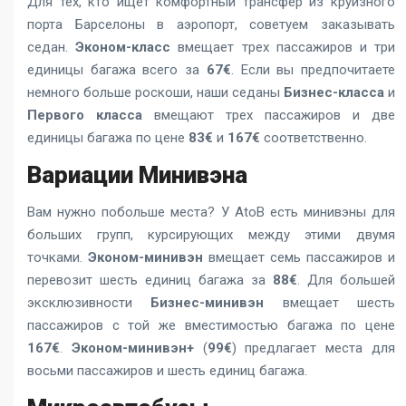
Для тех, кто ищет комфортный трансфер из круизного
порта Барселоны в аэропорт, советуем заказывать
седан.
Эконом-класс
вмещает трех пассажиров и три
единицы багажа всего за
67€
. Если вы предпочитаете
немного больше роскоши, наши седаны
Бизнес-класса
и
Первого класса
вмещают трех пассажиров и две
единицы багажа по цене
83€
и
167€
соответственно.
Вариации Минивэна
Вам нужно побольше места? У AtoB есть минивэны для
больших групп, курсирующих между этими двумя
точками.
Эконом-минивэн
вмещает семь пассажиров и
перевозит шесть единиц багажа за
88€
. Для большей
эксклюзивности
Бизнес-минивэн
вмещает шесть
пассажиров с той же вместимостью багажа по цене
167€
.
Эконом-минивэн+
(
99€
) предлагает места для
восьми пассажиров и шесть единиц багажа.