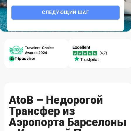
СЛЕДУЮЩИЙ ШАГ
Персонализированная поездка с
комфорт, безопасность и
надежность.
Центр
Гарантия
Качество-
Помощи
Лучших Цен
Надежность
24/7
AtoB – Недорогой
Трансфер из
Аэропорта Барселоны