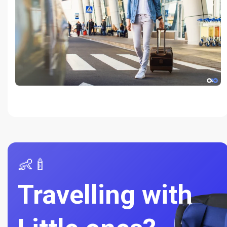
👶🍼
Travelling with