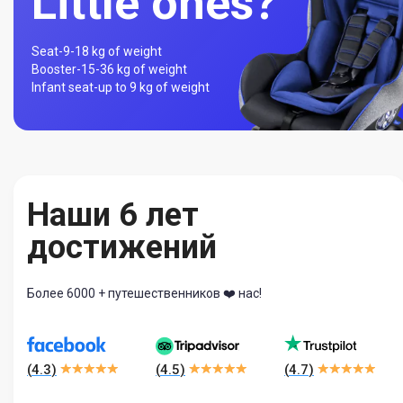
Little ones?
Seat-
9-18 kg of weight
Booster-
15-36 kg of weight
Infant seat-
up to 9 kg of weight
Наши 6 лет
достижений
Более 6000 + путешественников ❤️ нас!
(
4.3
)
(
4.5
)
(
4.7
)