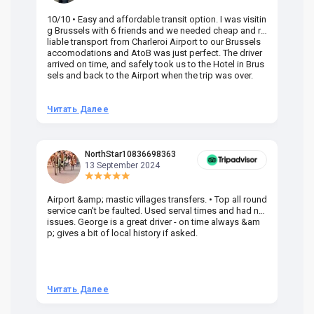
10/10 • Easy and affordable transit option. I was visitin
Am
g Brussels with 6 friends and we needed cheap and re
va
liable transport from Charleroi Airport to our Brussels
wa
accomodations and AtoB was just perfect. The driver
or
arrived on time, and safely took us to the Hotel in Brus
dr
sels and back to the Airport when the trip was over.
Читать Далее
Ч
NorthStar10836698363
13 September 2024
Airport &amp; mastic villages transfers. • Top all round
Pr
service can't be faulted. Used serval times and had no
UK
issues. George is a great driver - on time always &am
em
p; gives a bit of local history if asked.
be
ra
t 
we
be
he
Читать Далее
Ч
om
n 