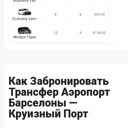
Business Van
8
8
€99.00
Economy Van+
10
9
€144.00
Minibus 10pax
Как Забронировать
Трансфер Аэропорт
Барселоны —
Круизный Порт