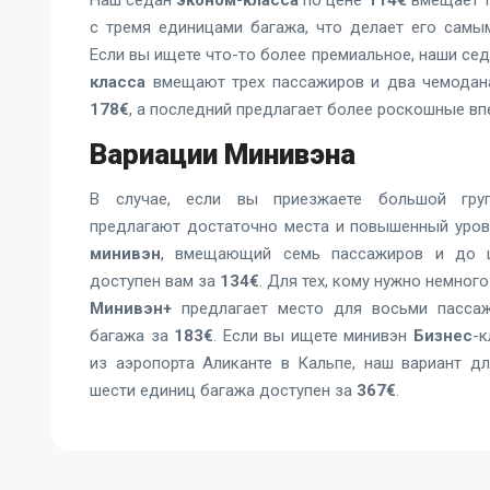
Наш седан
эконом-класса
по цене
114€
вмещает т
с тремя единицами багажа, что делает его сам
Если вы ищете что-то более премиальное, наши се
класса
вмещают трех пассажиров и два чемодан
178€
, а последний предлагает более роскошные вп
Вариации Минивэна
В случае, если вы приезжаете большой гру
предлагают достаточно места и повышенный уро
минивэн
, вмещающий семь пассажиров и до ш
доступен вам за
134€
. Для тех, кому нужно немног
Минивэн+
предлагает место для восьми пасса
багажа за
183€
. Если вы ищете минивэн
Бизнес
-к
из аэропорта Аликанте в Кальпе
, наш вариант д
шести единиц багажа доступен за
367€
.