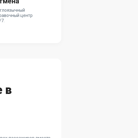
тмена
глоязычный
равочный центр
/7.
 в