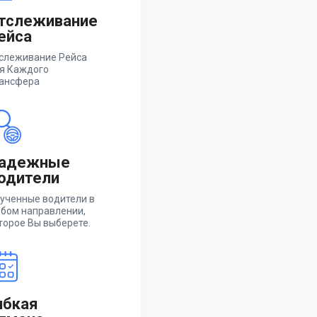
тслеживание
ейса
слеживание Рейса
я Каждого
ансфера
адежные
одители
ученные водители в
бом направлении,
торое Вы выберете.
ибкая