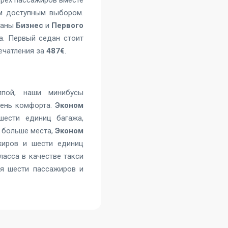
рех пассажиров вместе
ым доступным выбором.
даны
Бизнес
и
Первого
а. Первый седан стоит
ечатления за
487€
.
ппой, наши минибусы
вень комфорта.
Эконом
ести единиц багажа,
о больше места,
Эконом
жиров и шести единиц
ласса в качестве
такси
ля шести пассажиров и