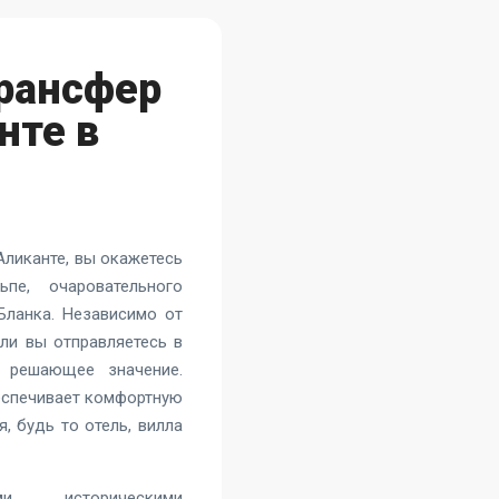
Трансфер
нте в
Аликанте, вы окажетесь
е, очаровательного
Бланка. Независимо от
или вы отправляетесь в
 решающее значение.
еспечивает комфортную
, будь то отель, вилла
и историческими