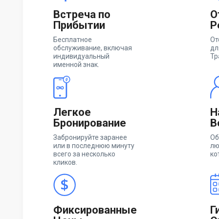
Встреча по
О
Прибытии
Р
Бесплатное
От
обслуживание, включая
дл
индивидуальный
Тр
именной знак.
Легкое
Н
Бронирование
В
Забронируйте заранее
Об
или в последнюю минуту
лю
всего за несколько
ко
кликов.
Фиксированные
Г