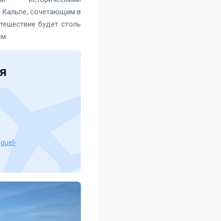
с Кальпе, сочетающим в
тешествие будет столь
м.
я
я
guel-