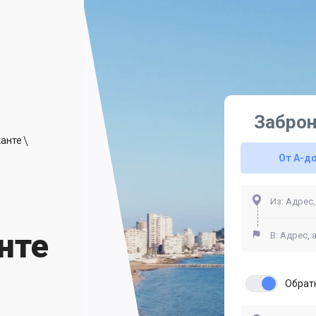
Заброн
канте
От A-д
нте
Обрат