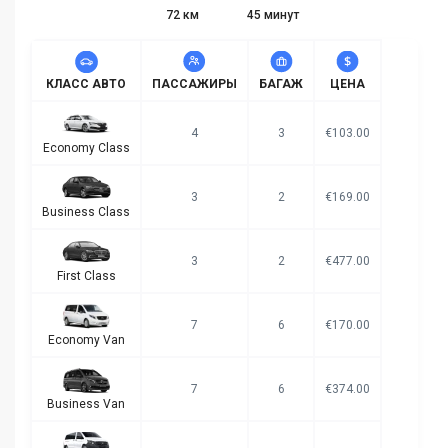
72 км
45 минут
КЛАСС АВТО
ПАССАЖИРЫ
БАГАЖ
ЦЕНА
4
3
€103.00
Economy Class
3
2
€169.00
Business Class
3
2
€477.00
First Class
7
6
€170.00
Economy Van
7
6
€374.00
Business Van