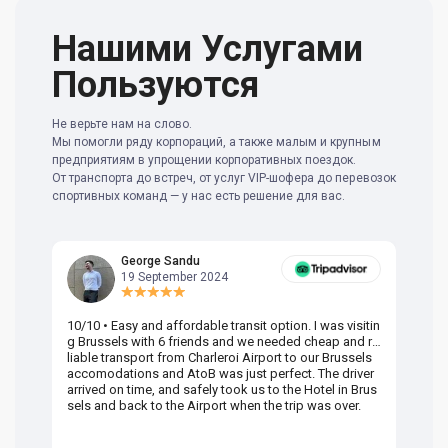
Нашими Услугами
Пользуются
Не верьте нам на слово.
Мы помогли ряду корпораций, а также малым и крупным
предприятиям в упрощении корпоративных поездок.
От транспорта до встреч, от услуг VIP-шофера до перевозок
спортивных команд — у нас есть решение для вас.
George Sandu
19 September 2024
10/10 • Easy and affordable transit option. I was visitin
Am
g Brussels with 6 friends and we needed cheap and re
va
liable transport from Charleroi Airport to our Brussels
wa
accomodations and AtoB was just perfect. The driver
or
arrived on time, and safely took us to the Hotel in Brus
dr
sels and back to the Airport when the trip was over.