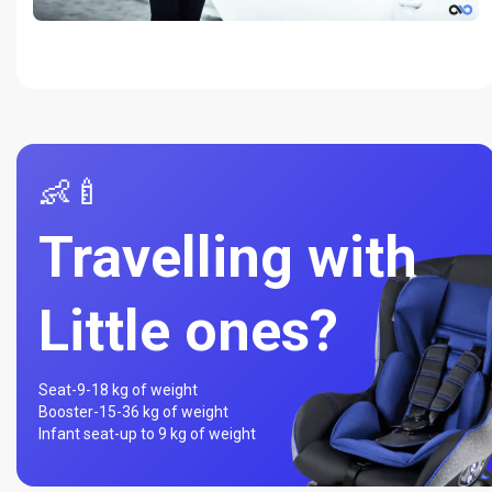
👶🍼
Travelling with
Little ones?
Seat-
9-18 kg of weight
Booster-
15-36 kg of weight
Infant seat-
up to 9 kg of weight