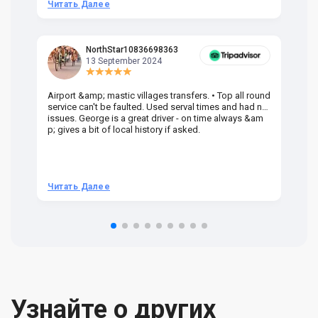
Читать Далее
Ч
NorthStar10836698363
13 September 2024
Airport &amp; mastic villages transfers. • Top all round
Pr
service can't be faulted. Used serval times and had no
UK
issues. George is a great driver - on time always &am
em
p; gives a bit of local history if asked.
be
ra
t 
we
be
he
Читать Далее
Ч
om
n 
re
Узнайте о других