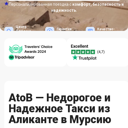
Персонализированная поездка с
комфорт, безопасность и
надежность.
Центр
Гарантия
Качество-
Помощи
Лучших Цен
Надежность
24/7
AtoB — Недорогое и
Надежное Такси из
Аликанте в Мурсию