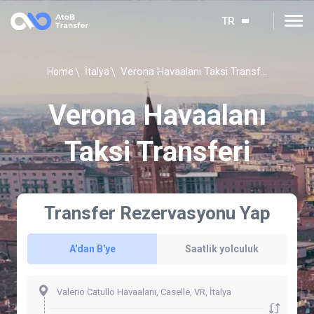
TR
Verona Havaalanı Taksi Transferi
Home
İtalya
Verona Havaalanı
Taksi Transferi
Transfer Rezervasyonu Yap
A'dan B'ye
Saatlik yolculuk