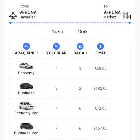
From:
To:
VERONA
VERONA
Havaalanı
Merkez
12 km
15 dk
ARAÇ SINIFI
YOLCULAR
BAGAJ
FIYAT
4
3
€58.00
Economy
3
2
€182.00
Business
7
6
€72.00
Economy Van
7
6
€157.00
Business Van