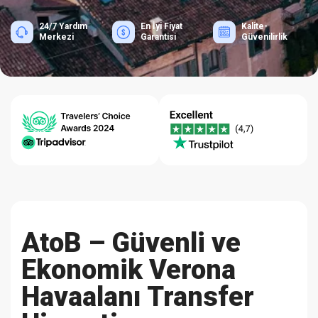
24/7 Yardım
En İyi Fiyat
Kalite-
Merkezi
Garantisi
Güvenilirlik
AtoB – Güvenli ve
Ekonomik Verona
Havaalanı Transfer