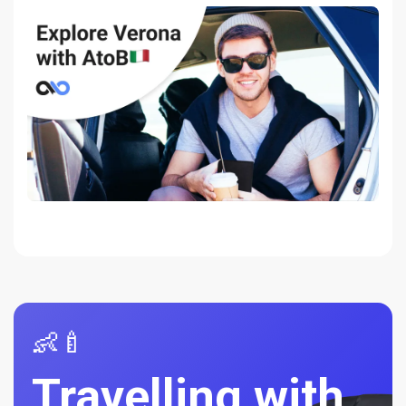
👶🍼
Travelling with