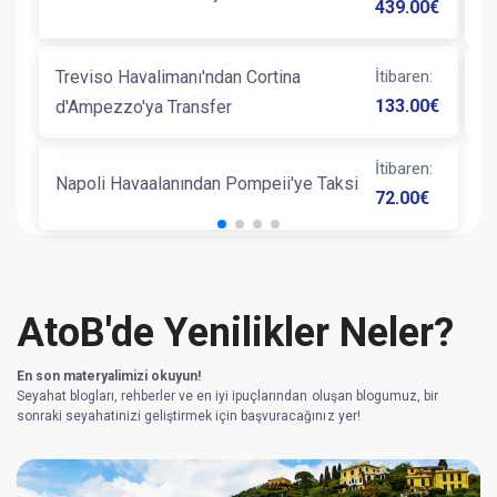
439.00
€
T
Treviso Havalimanı'ndan Cortina
İtibaren
:
N
133.00
€
d'Ampezzo'ya Transfer
İtibaren
:
Napoli Havaalanından Pompeii'ye Taksi
72.00
€
AtoB'de Yenilikler Neler?
En son materyalimizi okuyun!
Seyahat blogları, rehberler ve en iyi ipuçlarından oluşan blogumuz, bir
sonraki seyahatinizi geliştirmek için başvuracağınız yer!