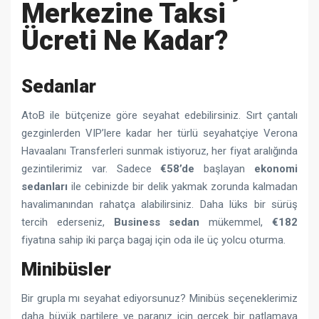
Merkezine Taksi
Ücreti Ne Kadar?
Sedanlar
AtoB ile bütçenize göre seyahat edebilirsiniz. Sırt çantalı
gezginlerden VIP’lere kadar her türlü seyahatçiye Verona
Havaalanı Transferleri sunmak istiyoruz, her fiyat aralığında
gezintilerimiz var. Sadece
€58’de
başlayan
ekonomi
sedanları
ile cebinizde bir delik yakmak zorunda kalmadan
havalimanından rahatça alabilirsiniz. Daha lüks bir sürüş
tercih ederseniz,
Business sedan
mükemmel,
€182
fiyatına sahip iki parça bagaj için oda ile üç yolcu oturma.
Minibüsler
Bir grupla mı seyahat ediyorsunuz? Minibüs seçeneklerimiz
daha büyük partilere ve paranız için gerçek bir patlamaya