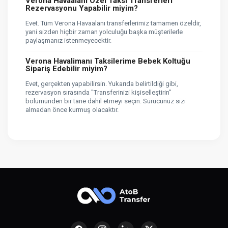
Verona Havaalanı Özel Taksi Transferleri
Rezervasyonu Yapabilir miyim?
Evet. Tüm Verona Havaalanı transferlerimiz tamamen özeldir,
yani sizden hiçbir zaman yolculuğu başka müşterilerle
paylaşmanız istenmeyecektir.
Verona Havalimanı Taksilerime Bebek Koltuğu
Sipariş Edebilir miyim?
Evet, gerçekten yapabilirsin. Yukarıda belirtildiği gibi,
rezervasyon sırasında "Transferinizi kişiselleştirin"
bölümünden bir tane dahil etmeyi seçin. Sürücünüz sizi
almadan önce kurmuş olacaktır.