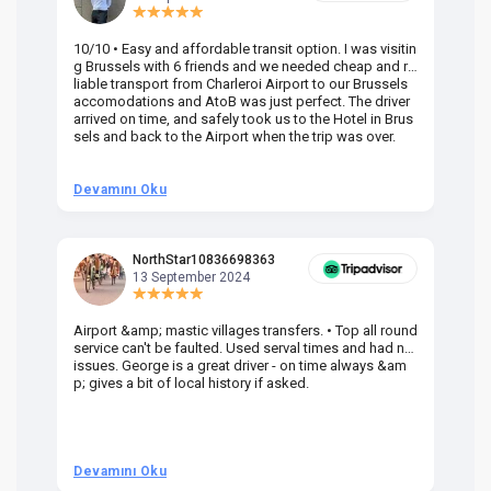
10/10 • Easy and affordable transit option. I was visitin
Am
g Brussels with 6 friends and we needed cheap and re
va
liable transport from Charleroi Airport to our Brussels
wa
accomodations and AtoB was just perfect. The driver
or
arrived on time, and safely took us to the Hotel in Brus
dr
sels and back to the Airport when the trip was over.
Devamını Oku
D
NorthStar10836698363
13 September 2024
Airport &amp; mastic villages transfers. • Top all round
Pr
service can't be faulted. Used serval times and had no
UK
issues. George is a great driver - on time always &am
em
p; gives a bit of local history if asked.
be
ra
t 
we
be
he
Devamını Oku
D
om