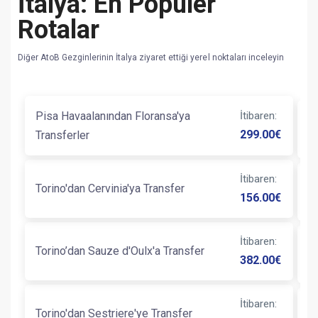
İtalya: En Popüler
Rotalar
Diğer AtoB Gezginlerinin İtalya ziyaret ettiği yerel noktaları inceleyin
Pisa Havaalanından Floransa'ya
İtibaren
:
N
299.00
€
Transferler
İtibaren
:
Torino'dan Cervinia'ya Transfer
N
156.00
€
İtibaren
:
Torino’dan Sauze d'Oulx'a Transfer
R
382.00
€
İtibaren
:
N
Torino'dan Sestriere'ye Transfer