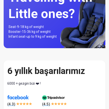
Little ones?
Seat-
9-18 kg of weight
Booster-
15-36 kg of weight
Infant seat-
up to 9 kg of weight
6 yıllık başarılarımız
6000 + gezgin bizi ❤️ !
(
4.3
)
(
4.5
)