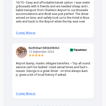
10/10 • Easy and affordable transit option. I was visitin
Am
g Brussels with 6 friends and we needed cheap and re
va
liable transport from Charleroi Airport to our Brussels
wa
accomodations and AtoB was just perfect. The driver
or
arrived on time, and safely took us to the Hotel in Brus
dr
sels and back to the Airport when the trip was over.
Czytaj Więcej
Cz
NorthStar10836698363
13 September 2024
Airport &amp; mastic villages transfers. • Top all round
Pr
service can't be faulted. Used serval times and had no
UK
issues. George is a great driver - on time always &am
em
p; gives a bit of local history if asked.
be
ra
t 
we
be
he
Czytaj Więcej
Cz
om
n 
re