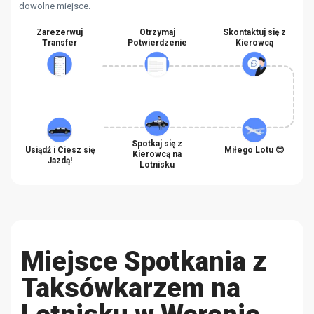
dowolne miejsce.
Zarezerwuj
Otrzymaj
Skontaktuj się z
Transfer
Potwierdzenie
Kierowcą
Spotkaj się z
Usiądź i Ciesz się
Miłego Lotu 😊
Kierowcą na
Jazdą!
Lotnisku
Miejsce Spotkania z
Taksówkarzem na