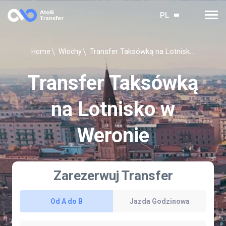
PL
Transfer Taksówką na Lotnisko w Weronie
Home
Włochy
Transfer Taksówką
na Lotnisko w
Weronie
Zarezerwuj Transfer
Od A do B
Jazda Godzinowa