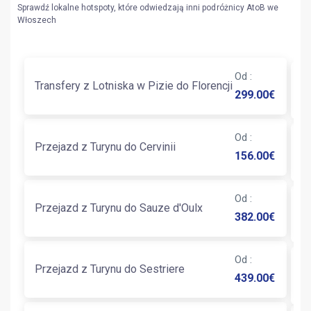
Sprawdź lokalne hotspoty, które odwiedzają inni podróżnicy AtoB we
Włoszech
Od
:
Transfery z Lotniska w Pizie do Florencji
T
299.00
€
Od
:
T
Przejazd z Turynu do Cervinii
156.00
€
P
Od
:
Przejazd z Turynu do Sauze d'Oulx
T
382.00
€
Od
:
T
Przejazd z Turynu do Sestriere
439.00
€
P