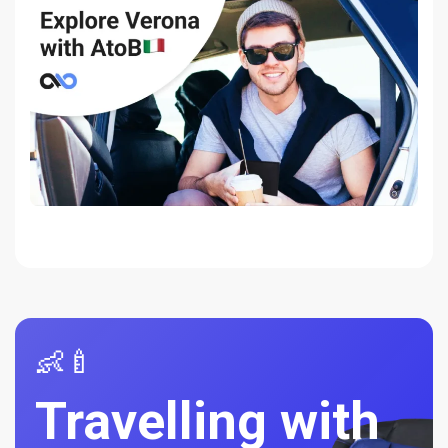
👶🍼
Travelling with