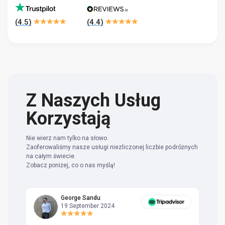
(
4.5
)
(
4.4
)
Z Naszych Usług
Korzystają
Nie wierz nam tylko na słowo.
Zaoferowaliśmy nasze usługi niezliczonej liczbie podróżnych
na całym świecie.
Zobacz poniżej, co o nas myślą!
George Sandu
19 September 2024