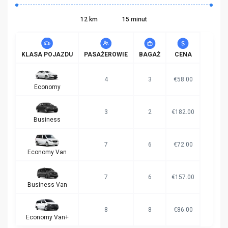
12 km
15 minut
KLASA POJAZDU
PASAŻEROWIE
BAGAŻ
CENA
4
3
€58.00
Economy
3
2
€182.00
Business
7
6
€72.00
Economy Van
7
6
€157.00
Business Van
8
8
€86.00
Economy Van+