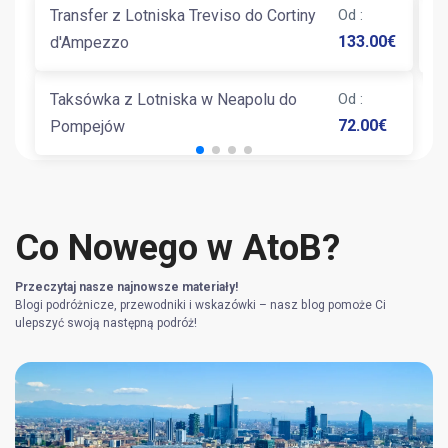
Transfer z Lotniska Treviso do Cortiny
Od
:
T
133.00
€
d'Ampezzo
Taksówka z Lotniska w Neapolu do
Od
:
72.00
€
Pompejów
Co Nowego w AtoB?
Przeczytaj nasze najnowsze materiały!
Blogi podróżnicze, przewodniki i wskazówki – nasz blog pomoże Ci
ulepszyć swoją następną podróż!