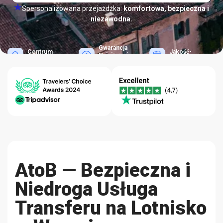
Spersonalizowana przejażdżka:
komfortowa, bezpieczna i
niezawodna.
Gwarancja
Centrum
Jakość-
Najniższej
Pomocy 24/7
Niezawodność
Ceny
AtoB — Bezpieczna i
Niedroga Usługa
Transferu na Lotnisko