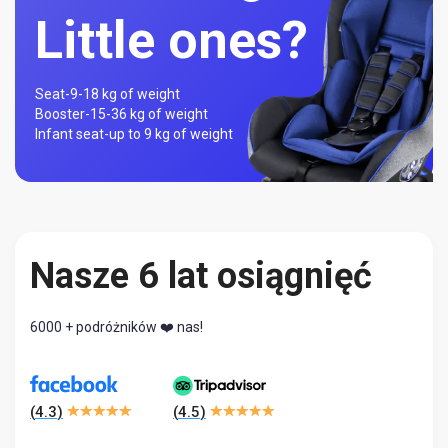
Little ones?
Seat-
9-18 kg of weight
Booster-
15-36 kg of weight
Infant seat-
up to 9 kg of weight
Nasze 6 lat osiągnięć
6000 + podróżników ❤️ nas!
(
4.3
)
(
4.5
)