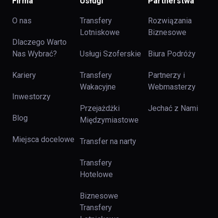
Firma
Usługi
Partnerstwa
O nas
Transfery
Rozwiązania
Lotniskowe
Biznesowe
Dlaczego Warto
Nas Wybrać?
Usługi Szoferskie
Biura Podróży
Kariery
Transfery
Partnerzy i
Wakacyjne
Webmasterzy
Inwestorzy
Przejażdżki
Jechać z Nami
Blog
Międzymiastowe
Miejsca docelowe
Transfer na narty
Transfery
Hotelowe
Biznesowe
Transfery