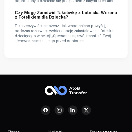
poproszony o dzielenie się przejazdem z innymi klientami.
Czy Mogę Zamówić Taksówkę z Lotniska Werona
z Fotelikiem dla Dziecka?
Tak, rzeczywiście możesz. Jak wspomniano powyżej,
podczas rezerwacji wybierz opcję zainstalowania fotelika
dziecięcego w sekcji „Spersonalizuj swój transfer”. Twój
kierowca zainstaluje go przed odbiorem.