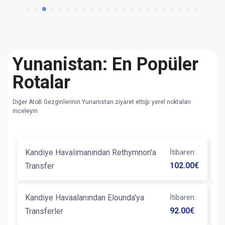
Yunanistan: En Popüler
Rotalar
Diğer AtoB Gezginlerinin Yunanistan ziyaret ettiği yerel noktaları
inceleyin
Kandiye Havalimanından Rethymnon'a
İtibaren
:
K
102.00
€
Transfer
Tr
Kandiye Havaalanından Elounda'ya
İtibaren
:
K
92.00
€
Transferler