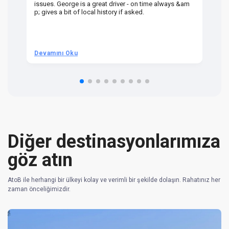
issues. George is a great driver - on time always &am
em
p; gives a bit of local history if asked.
be
ra
t 
we
be
he
Devamını Oku
D
om
n 
re
Diğer destinasyonlarımıza
göz atın
AtoB ile herhangi bir ülkeyi kolay ve verimli bir şekilde dolaşın. Rahatınız her
zaman önceliğimizdir.