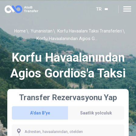
TR
Home
Yunanistan
Korfu Havaalanı Taksi Transferleri
Korfu Havaalanından Agios Gordios'a Taksi
Korfu Havaalanından
Agios Gordios'a Taksi
Transfer Rezervasyonu Yap
A'dan B'ye
Saatlik yolculuk