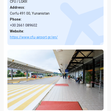
CFU / LGKR
Address:
Corfu 491 00, Yunanistan
Phone:
+30 2661 089602
Website:
https://www.cfu-airport.gr/en/