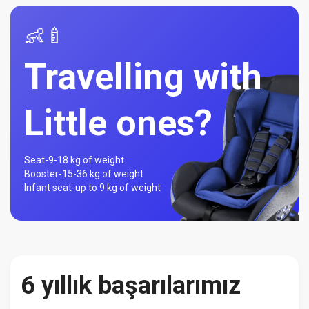
👶🍼
Travelling with
Little ones?
Seat-
9-18 kg of weight
Booster-
15-36 kg of weight
Infant seat-
up to 9 kg of weight
6 yıllık başarılarımız