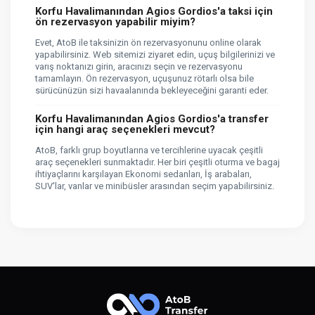
Korfu Havalimanından Agios Gordios'a taksi için
ön rezervasyon yapabilir miyim?
Evet, AtoB ile taksinizin ön rezervasyonunu online olarak
yapabilirsiniz. Web sitemizi ziyaret edin, uçuş bilgilerinizi ve
varış noktanızı girin, aracınızı seçin ve rezervasyonu
tamamlayın. Ön rezervasyon, uçuşunuz rötarlı olsa bile
sürücünüzün sizi havaalanında bekleyeceğini garanti eder.
Korfu Havalimanından Agios Gordios'a transfer
için hangi araç seçenekleri mevcut?
AtoB, farklı grup boyutlarına ve tercihlerine uyacak çeşitli
araç seçenekleri sunmaktadır. Her biri çeşitli oturma ve bagaj
ihtiyaçlarını karşılayan Ekonomi sedanları, İş arabaları,
SUV'lar, vanlar ve minibüsler arasından seçim yapabilirsiniz.