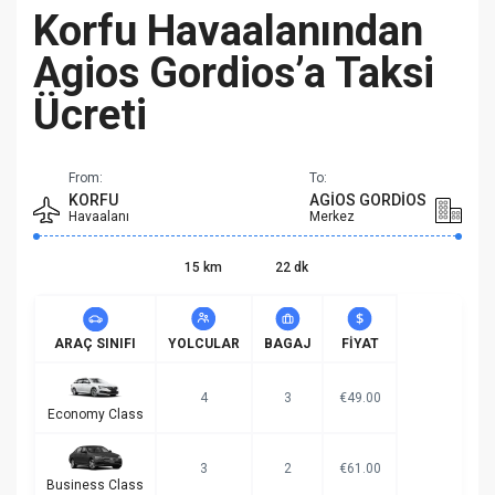
Korfu Havaalanından
Agios Gordios’a Taksi
Ücreti
From:
To:
KORFU
AGIOS GORDIOS
Havaalanı
Merkez
15 km
22 dk
ARAÇ SINIFI
YOLCULAR
BAGAJ
FIYAT
4
3
€49.00
Economy Class
3
2
€61.00
Business Class