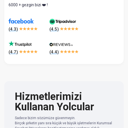
6000 + gezgin bizi ❤️ !
(
4.3
)
(
4.5
)
(
4.7
)
(
4.4
)
Hizmetlerimizi
Kullanan Yolcular
Sadece bizim sözümüze güvenmeyin.
Birçok şirketin yanı sıra küçük ve büyük işletmelerin Kurumsal