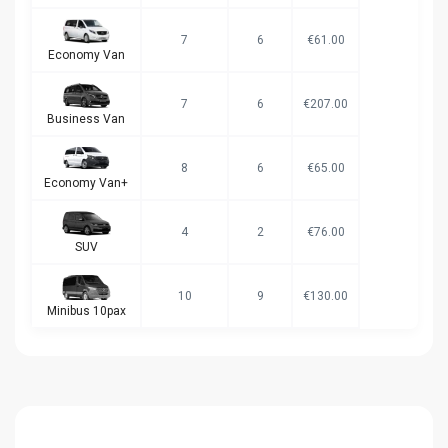
7
6
€61.00
Economy Van
7
6
€207.00
Business Van
8
6
€65.00
Economy Van+
4
2
€76.00
SUV
10
9
€130.00
Minibus 10pax