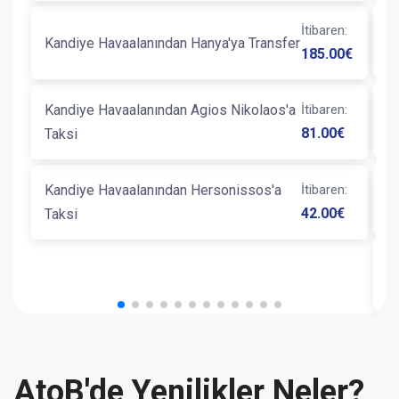
İtibaren
:
K
Kandiye Havaalanından Hanya'ya Transfer
185.00
€
K
Kandiye Havaalanından Agios Nikolaos'a
İtibaren
:
T
81.00
€
Taksi
Kandiye Havaalanından Hersonissos'a
İtibaren
:
K
42.00
€
Taksi
K
AtoB'de Yenilikler Neler?