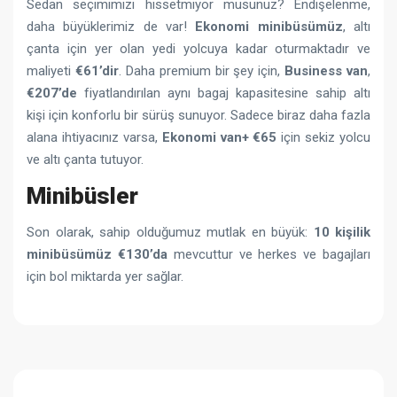
Sedan seçimimizi hissetmiyor musunuz? Endişelenme,
daha büyüklerimiz de var!
Ekonomi minibüsümüz
, altı
çanta için yer olan yedi yolcuya kadar oturmaktadır ve
maliyeti
€61’dir
. Daha premium bir şey için,
Business van
,
€207’de
fiyatlandırılan aynı bagaj kapasitesine sahip altı
kişi için konforlu bir sürüş sunuyor. Sadece biraz daha fazla
alana ihtiyacınız varsa,
Ekonomi van+
€65
için sekiz yolcu
ve altı çanta tutuyor.
Minibüsler
Son olarak, sahip olduğumuz mutlak en büyük:
10 kişilik
minibüsümüz €130’da
mevcuttur ve herkes ve bagajları
için bol miktarda yer sağlar.