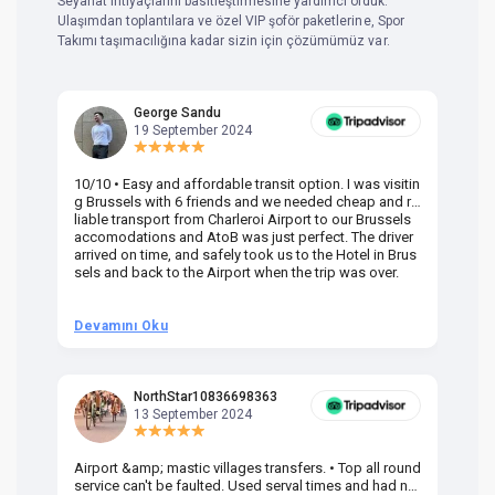
Seyahat ihtiyaçlarını basitleştirmesine yardımcı olduk.
Ulaşımdan toplantılara ve özel VIP şoför paketlerine, Spor
Takımı taşımacılığına kadar sizin için çözümümüz var.
George Sandu
19 September 2024
10/10 • Easy and affordable transit option. I was visitin
Am
g Brussels with 6 friends and we needed cheap and re
va
liable transport from Charleroi Airport to our Brussels
wa
accomodations and AtoB was just perfect. The driver
or
arrived on time, and safely took us to the Hotel in Brus
dr
sels and back to the Airport when the trip was over.
Devamını Oku
D
NorthStar10836698363
13 September 2024
Airport &amp; mastic villages transfers. • Top all round
Pr
service can't be faulted. Used serval times and had no
UK