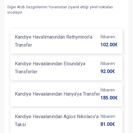
Diğer AtoB Gezginlerinin Yunanistan ziyaret ettiği yerel noktaları
inceleyin
Kandiye Havalimanından Rethymnon'a
İtibaren
:
K
102.00
€
Transfer
Tr
Kandiye Havaalanından Elounda'ya
İtibaren
:
K
92.00
€
Transferler
İtibaren
:
K
Kandiye Havaalanından Hanya'ya Transfer
185.00
€
K
Kandiye Havaalanından Agios Nikolaos'a
İtibaren
:
T
81.00
€
Taksi