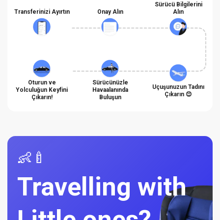
Sürücü Bilgilerini
Transferinizi Ayırtın
Onay Alın
Alın
Oturun ve
Sürücünüzle
Uçuşunuzun Tadını
Yolculuğun Keyfini
Havaalanında
Çıkarın 😊
Çıkarın!
Buluşun
👶🍼
Travelling with
Little ones?