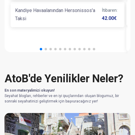
Kandiye Havaalanından Hersonissos'a
İtibaren
:
K
42.00
€
Taksi
K
AtoB'de Yenilikler Neler?
En son materyalimizi okuyun!
Seyahat blogları, rehberler ve en iyi ipuçlarından oluşan blogumuz, bir
sonraki seyahatinizi geliştirmek için başvuracağınız yer!