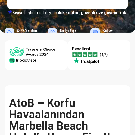
Kişiselleştirilmiş bir yolculuk
konfor, güvenlik ve güvenilirlik.
24/7 Yardım
En İyi Fiyat
Kalite-
Merkezi
Garantisi
Güvenilirlik
AtoB – Korfu
Havaalanından
Marbella Beach