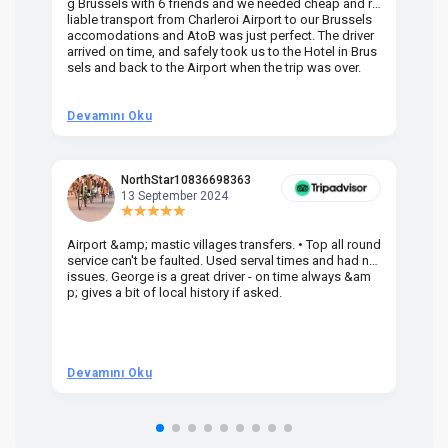
g Brussels with 6 friends and we needed cheap and re
va
liable transport from Charleroi Airport to our Brussels
wa
accomodations and AtoB was just perfect. The driver
or
arrived on time, and safely took us to the Hotel in Brus
dr
sels and back to the Airport when the trip was over.
Devamını Oku
D
NorthStar10836698363
13 September 2024
Airport &amp; mastic villages transfers. • Top all round
Pr
service can't be faulted. Used serval times and had no
UK
issues. George is a great driver - on time always &am
em
p; gives a bit of local history if asked.
be
ra
t 
we
be
he
Devamını Oku
D
om
n 
re