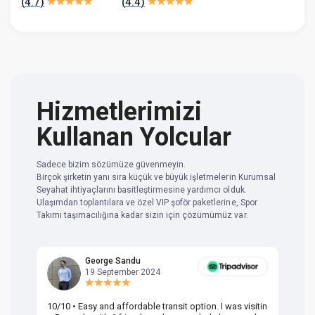
(
4.7
)
(
4.4
)
Hizmetlerimizi
Kullanan Yolcular
Sadece bizim sözümüze güvenmeyin.
Birçok şirketin yanı sıra küçük ve büyük işletmelerin Kurumsal
Seyahat ihtiyaçlarını basitleştirmesine yardımcı olduk.
Ulaşımdan toplantılara ve özel VIP şoför paketlerine, Spor
Takımı taşımacılığına kadar sizin için çözümümüz var.
George Sandu
19 September 2024
10/10 • Easy and affordable transit option. I was visitin
Am