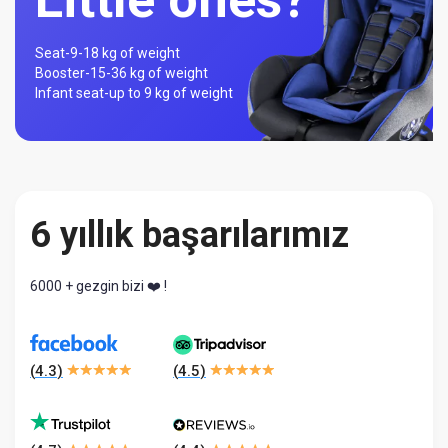
Seat-
9-18 kg of weight
Booster-
15-36 kg of weight
Infant seat-
up to 9 kg of weight
6 yıllık başarılarımız
6000 + gezgin bizi ❤️ !
(
4.3
)
(
4.5
)