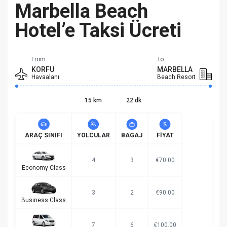
Marbella Beach
Hotel’e Taksi Ücreti
From:
To:
KORFU
MARBELLA
Havaalanı
Beach Resort
15 km
22 dk
ARAÇ SINIFI
YOLCULAR
BAGAJ
FIYAT
4
3
€70.00
Economy Class
3
2
€90.00
Business Class
7
6
€100.00