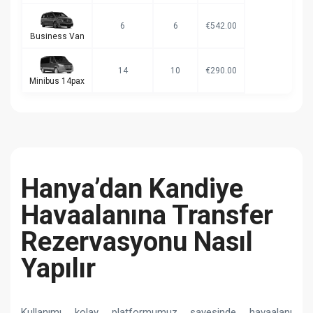
6
6
€542.00
Business Van
14
10
€290.00
Minibus 14pax
Hanya’dan Kandiye
Havaalanına Transfer
Rezervasyonu Nasıl
Yapılır
Kullanımı kolay platformumuz sayesinde havaalanı