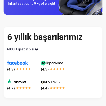
Infant seat-
up to 9 kg of weight
6 yıllık başarılarımız
6000 + gezgin bizi ❤️ !
(
4.3
)
(
4.5
)
(
4.7
)
(
4.4
)