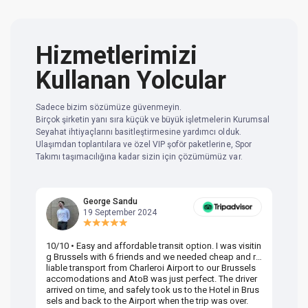
Hizmetlerimizi
Kullanan Yolcular
Sadece bizim sözümüze güvenmeyin.
Birçok şirketin yanı sıra küçük ve büyük işletmelerin Kurumsal
Seyahat ihtiyaçlarını basitleştirmesine yardımcı olduk.
Ulaşımdan toplantılara ve özel VIP şoför paketlerine, Spor
Takımı taşımacılığına kadar sizin için çözümümüz var.
George Sandu
19 September 2024
10/10 • Easy and affordable transit option. I was visitin
Am
g Brussels with 6 friends and we needed cheap and re
va
liable transport from Charleroi Airport to our Brussels
wa
accomodations and AtoB was just perfect. The driver
or
arrived on time, and safely took us to the Hotel in Brus
dr
sels and back to the Airport when the trip was over.