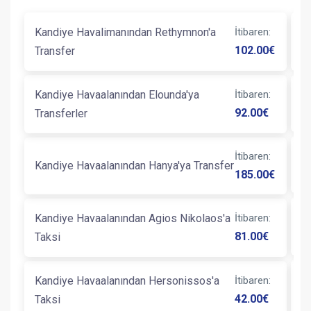
Kandiye Havalimanından Rethymnon'a
İtibaren
:
K
102.00
€
Transfer
Tr
Kandiye Havaalanından Elounda'ya
İtibaren
:
K
92.00
€
Transferler
İtibaren
:
K
Kandiye Havaalanından Hanya'ya Transfer
185.00
€
K
Kandiye Havaalanından Agios Nikolaos'a
İtibaren
:
T
81.00
€
Taksi
Kandiye Havaalanından Hersonissos'a
İtibaren
:
K
42.00
€
Taksi