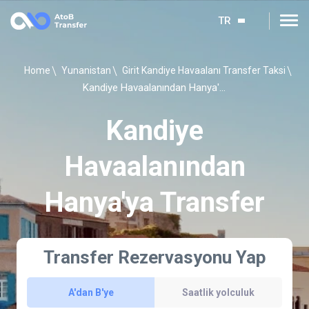
TR
Home
Yunanistan
Girit Kandiye Havaalanı Transfer Taksi
Kandiye Havaalanından Hanya'ya Transfer
Kandiye
Havaalanından
Hanya'ya Transfer
Transfer Rezervasyonu Yap
A'dan B'ye
Saatlik yolculuk