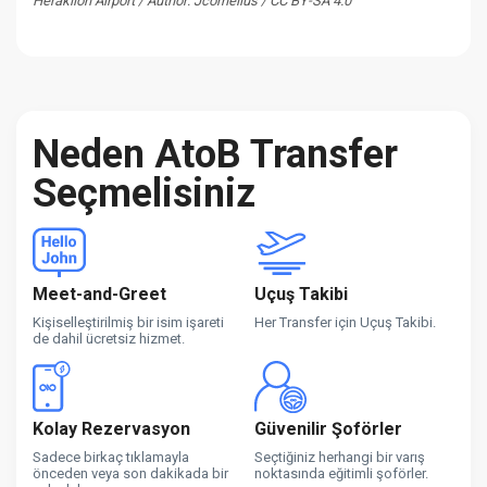
Heraklion Airport / Author: Jcornelius / CC BY-SA 4.0
Neden AtoB Transfer
Seçmelisiniz
Meet-and-Greet
Uçuş Takibi
Kişiselleştirilmiş bir isim işareti
Her Transfer için Uçuş Takibi.
de dahil ücretsiz hizmet.
Kolay Rezervasyon
Güvenilir Şoförler
Sadece birkaç tıklamayla
Seçtiğiniz herhangi bir varış
önceden veya son dakikada bir
noktasında eğitimli şoförler.