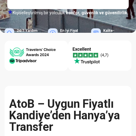
Kişiselleştirilmiş bir yolculuk
konfor, güvenlik ve güvenilirlik.
24/7 Yardım
En İyi Fiyat
Kalite-
Merkezi
Garantisi
Güvenilirlik
AtoB – Uygun Fiyatlı
Kandiye’den Hanya’ya
Transfer