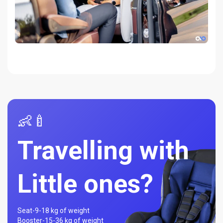
👶🍼
Travelling with
Little ones?
Seat-
9-18 kg of weight
Booster-
15-36 kg of weight