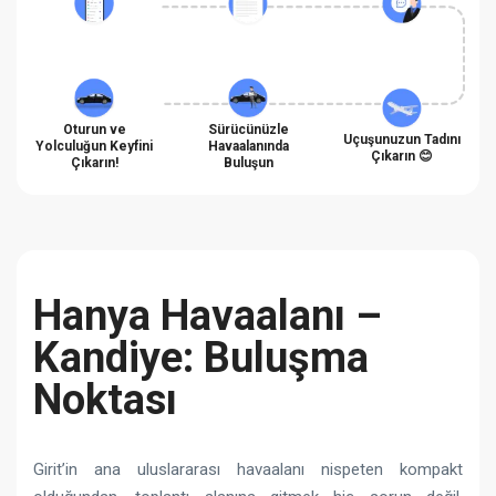
Oturun ve
Sürücünüzle
Uçuşunuzun Tadını
Yolculuğun Keyfini
Havaalanında
Çıkarın 😊
Çıkarın!
Buluşun
Hanya Havaalanı –
Kandiye: Buluşma
Noktası
Girit’in ana uluslararası havaalanı nispeten kompakt