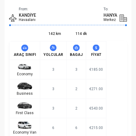
From:
To:
KANDIYE
HANYA
Havaalanı
Merkez
142 km
114 dk
ARAÇ SINIFI
YOLCULAR
BAGAJ
FIYAT
3
3
€185.00
Economy
3
2
€271.00
Business
3
2
€543.00
First Class
6
6
€215.00
Economy Van