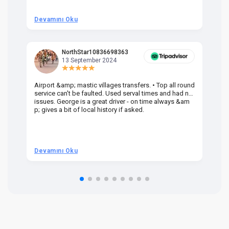
Devamını Oku
D
NorthStar10836698363
13 September 2024
Airport &amp; mastic villages transfers. • Top all round
Pr
service can't be faulted. Used serval times and had no
UK
issues. George is a great driver - on time always &am
em
p; gives a bit of local history if asked.
be
ra
t 
we
be
he
Devamını Oku
D
om
n 
re