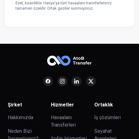
Evet, kesinlikle. Hanya'ya tüm havaalanı transferlerimiz
tamamen özeldir. Ortak geziler sunmuyoruz.
Şirket
Hizmetler
Ortaklık
Hakkımızda
Havaalanı
İş çözümleri
Transferleri
Neden Bizi
Seyahat
Seçmelisiniz?
Şoför Hizmetleri
Acenteleri