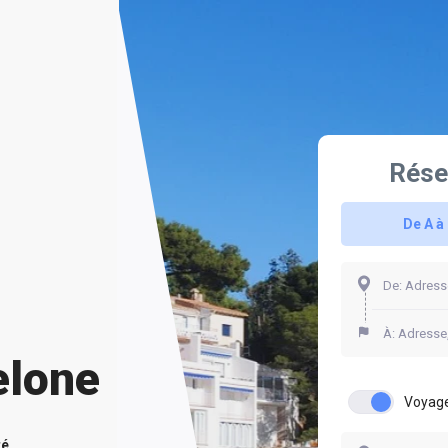
Rése
De A à
elone
Voyage
té.