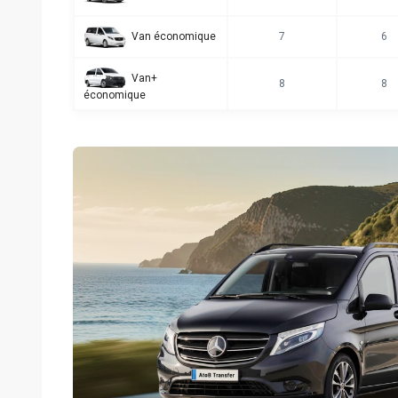
Van économique
7
6
Van+
8
8
économique