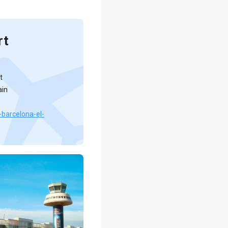
rt
t
ain
-barcelona-el-