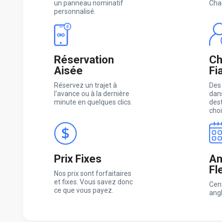
un panneau nominatif
Cha
personnalisé.
Réservation
Ch
Aisée
Fi
Réservez un trajet à
Des
l'avance ou à la dernière
dans
minute en quelques clics.
des
choi
Prix Fixes
An
Fl
Nos prix sont forfaitaires
et fixes. Vous savez donc
Cen
ce que vous payez.
ang