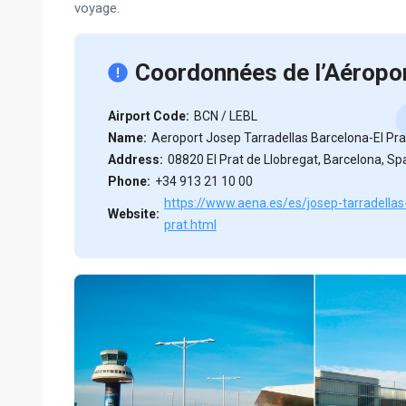
voyage.
Coordonnées de l’Aéropo
Airport Code:
BCN / LEBL
Name:
Aeroport Josep Tarradellas Barcelona-El Pra
Address:
08820 El Prat de Llobregat, Barcelona, Sp
Phone:
+34 913 21 10 00
https://www.aena.es/es/josep-tarradellas
Website:
prat.html