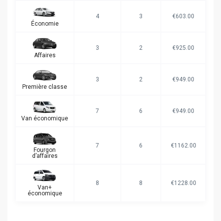
4
3
€603.00
Économie
3
2
€925.00
Affaires
3
2
€949.00
Première classe
7
6
€949.00
Van économique
7
6
€1162.00
Fourgon
d’affaires
8
8
€1228.00
Van+
économique