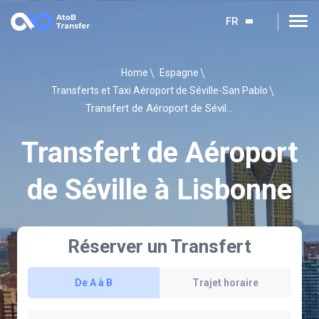
FR
Home
Espagne
Transferts et Taxi Aéroport de Séville-San Pablo
Transfert de Aéroport de Séville à Lisbonne
Transfert de Aéroport
de Séville à Lisbonne
Réserver un Transfert
De A à B
Trajet horaire