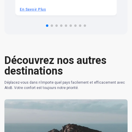
be
he
En Savoir Plus
En
om
n 
re
Découvrez nos autres
destinations
Déplacez-vous dans n’importe quel pays facilement et efficacement avec
AtoB. Votre confort est toujours notre priorité.