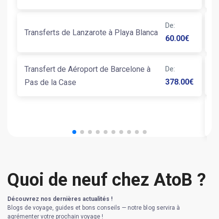
T
De
:
Transferts de Lanzarote à Playa Blanca
60.00
€
P
Transfert de Aéroport de Barcelone à
De
:
T
378.00
€
Pas de la Case
T
B
Quoi de neuf chez AtoB ?
Découvrez nos dernières actualités !
Blogs de voyage, guides et bons conseils — notre blog servira à
agrémenter votre prochain voyage !