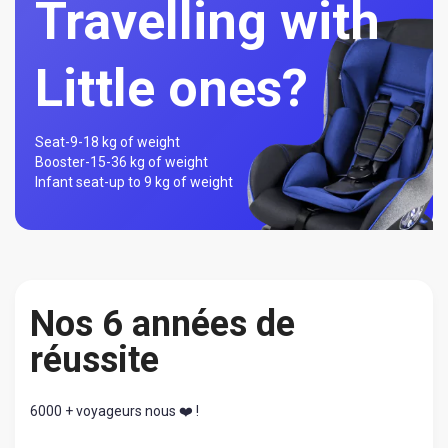
Travelling with
Little ones?
Seat-
9-18 kg of weight
Booster-
15-36 kg of weight
Infant seat-
up to 9 kg of weight
Nos 6 années de
réussite
6000 + voyageurs nous ❤️ !