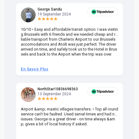
George Sandu
19 September 2024
10/10 • Easy and affordable transit option. I was visitin
Am
g Brussels with 6 friends and we needed cheap and re
va
liable transport from Charleroi Airport to our Brussels
wa
accomodations and AtoB was just perfect. The driver
or
arrived on time, and safely took us to the Hotel in Brus
dr
sels and back to the Airport when the trip was over.
En Savoir Plus
En
NorthStar10836698363
13 September 2024
Airport &amp; mastic villages transfers. • Top all round
Pr
service can't be faulted. Used serval times and had no
UK
issues. George is a great driver - on time always &am
em
p; gives a bit of local history if asked.
be
ra
t 
we