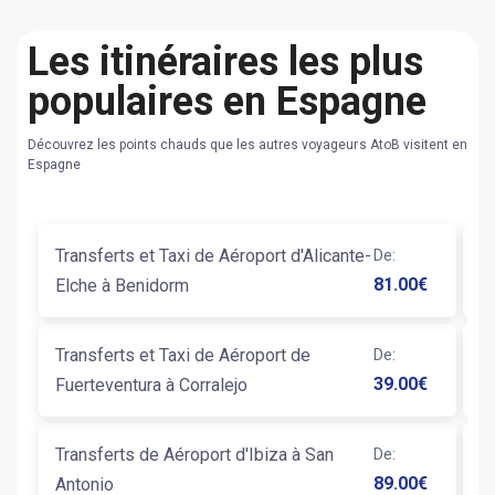
Les itinéraires les plus
populaires en Espagne
Découvrez les points chauds que les autres voyageurs AtoB visitent en
Espagne
Transferts et Taxi de Aéroport d'Alicante-
De
:
T
81.00
€
Elche à Benidorm
An
Transferts et Taxi de Aéroport de
De
:
T
39.00
€
Fuerteventura à Corralejo
S
Transferts de Aéroport d'Ibiza à San
De
:
T
89.00
€
Antonio