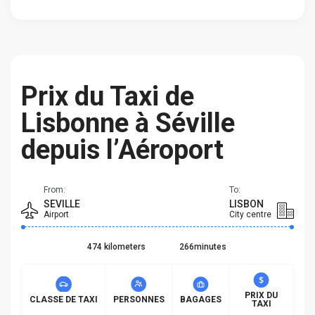
Prix du Taxi de
Lisbonne à Séville
depuis l’Aéroport
From:
To:
SEVILLE
LISBON
Airport
City centre
474 kilometers
266minutes
PRIX DU
CLASSE DE TAXI
PERSONNES
BAGAGES
TAXI