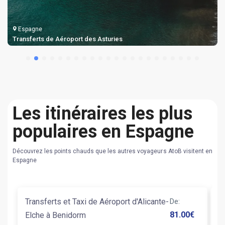
Espagne
Taxi et Transferts de Aéroport de Gérone
Les itinéraires les plus
populaires en Espagne
Découvrez les points chauds que les autres voyageurs AtoB visitent en
Espagne
Transferts et Taxi de Aéroport d'Alicante-
De
:
T
81.00
€
Elche à Benidorm
An