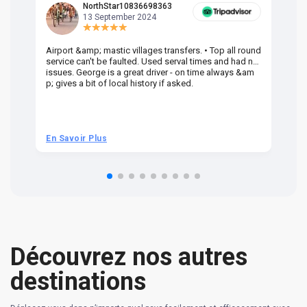
NorthStar10836698363
13 September 2024
Airport &amp; mastic villages transfers. • Top all round
Pr
service can't be faulted. Used serval times and had no
UK
issues. George is a great driver - on time always &am
em
p; gives a bit of local history if asked.
be
ra
t 
we
be
he
En Savoir Plus
En
om
n 
re
Découvrez nos autres
destinations