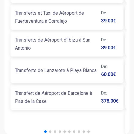
Transferts et Taxi de Aéroport de
De
:
T
39.00
€
Fuerteventura à Corralejo
S
Transferts de Aéroport d'Ibiza à San
De
:
T
89.00
€
Antonio
T
De
:
Transferts de Lanzarote à Playa Blanca
60.00
€
P
Transfert de Aéroport de Barcelone à
De
:
T
378.00
€
Pas de la Case
T
B