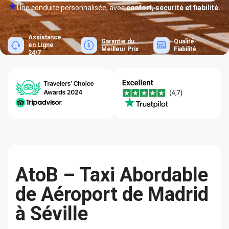
Une conduite personnalisée, avec
confort, sécurité et fiabilité.
Assistance
Garantie du
Qualité-
en Ligne
Meilleur Prix
Fiabilité
24/7
AtoB – Taxi Abordable
de Aéroport de Madrid
à Séville