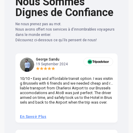
Nous Sommes
Dignes de Confiance
Ne nous prenez pas au mot.
Nous avons offert nos services à d'innombrables voyageurs
dans le monde entier.
Découvrez ci-dessous ce qu'ils pensent de nous!
George Sandu
19 September 2024
10/10 • Easy and affordable transit option. I was visitin
Am
g Brussels with 6 friends and we needed cheap and re
va
liable transport from Charleroi Airport to our Brussels
wa
accomodations and AtoB was just perfect. The driver
or
arrived on time, and safely took us to the Hotel in Brus
dr
sels and back to the Airport when the trip was over.
En Savoir Plus
En