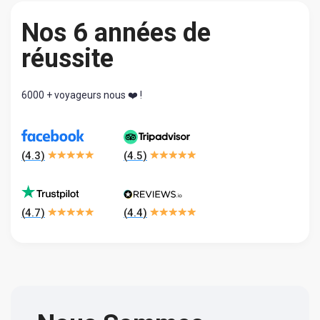
Nos 6 années de
réussite
6000 + voyageurs nous ❤️ !
(
4.3
)
(
4.5
)
(
4.7
)
(
4.4
)