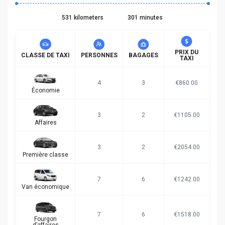
531 kilometers
301 minutes
PRIX DU
CLASSE DE TAXI
PERSONNES
BAGAGES
TAXI
4
3
€860.00
Économie
3
2
€1105.00
Affaires
3
2
€2054.00
Première classe
7
6
€1242.00
Van économique
7
6
€1518.00
Fourgon