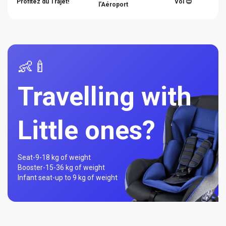
Profitez du Trajet!
Vol 😊
l'Aéroport
👶🍼
Travelling with
Little ones?
Seat-
9-18 kg of weight
Booster-
15-36 kg of weight
Infant seat-
up to 9 kg of weight